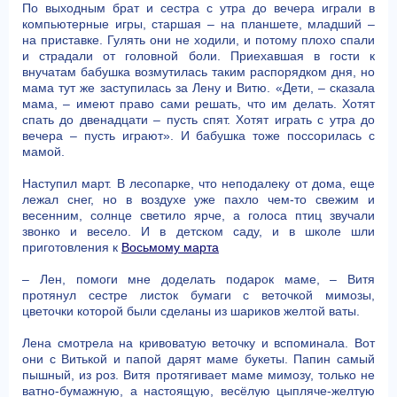
По выходным брат и сестра с утра до вечера играли в
компьютерные игры, старшая – на планшете, младший –
на приставке. Гулять они не ходили, и потому плохо спали
и страдали от головной боли. Приехавшая в гости к
внучатам бабушка возмутилась таким распорядком дня, но
мама тут же заступилась за Лену и Витю. «Дети, – сказала
мама, – имеют право сами решать, что им делать. Хотят
спать до двенадцати – пусть спят. Хотят играть с утра до
вечера – пусть играют». И бабушка тоже поссорилась с
мамой.
Наступил март. В лесопарке, что неподалеку от дома, еще
лежал снег, но в воздухе уже пахло чем-то свежим и
весенним, солнце светило ярче, а голоса птиц звучали
звонко и весело. И в детском саду, и в школе шли
приготовления к
Восьмому марта
– Лен, помоги мне доделать подарок маме, – Витя
протянул сестре листок бумаги с веточкой мимозы,
цветочки которой были сделаны из шариков желтой ваты.
Лена смотрела на кривоватую веточку и вспоминала. Вот
они с Витькой и папой дарят маме букеты. Папин самый
пышный, из роз. Витя протягивает маме мимозу, только не
ватно-бумажную, а настоящую, весёлую цыпляче-желтую