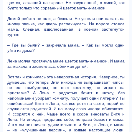
цветок, лежащий на экране. Не засушенный, а живой, как
будто только что сорванный цветок мать-и-мачехи.
Домой ребята не шли, а бежали. Не успели они нажать на
кнопку звонка, как дверь распахнулась. На пороге стояла
мама, бледная, взволнованная, в кое-как застегнутой
куртке:
– Где вы были? – закричала мама. – Как вы могли одни
уйти из дома?
Лена молча протянула маме цветок мать-и-мачехи. И мама
заплакала и засмеялась, обнимая детей.
Вот так и кончилась эта невероятная история. Наверное, ты
думаешь, что теперь Витя никогда не выпрашивает чипсы,
не ест гамбургеры, не пьет кока-колу, не играет на
приставке? А Лена с радостью бежит в школу, без
напоминаний убирает комнату, получает одни пятерки? Ты
ошибаешься! Витя и Лена, как все дети на свете, порой не
слушаются родителей. И на маму свою иногда обижаются.
И ссорятся с ней. Чаще всего в ссоре виноваты Витя и
Лена. Но иногда, представь себе, неправа бывает и мама.
И в этом нет ничего удивительного: и Витя, и Лена, и мама
– не «улучшенные версии», а живые настоящие люди.