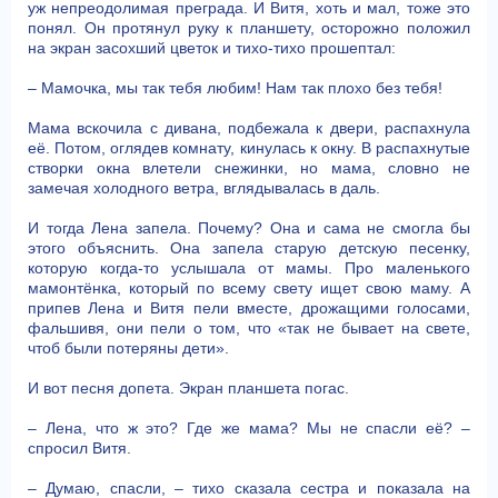
уж непреодолимая преграда. И Витя, хоть и мал, тоже это
понял. Он протянул руку к планшету, осторожно положил
на экран засохший цветок и тихо-тихо прошептал:
– Мамочка, мы так тебя любим! Нам так плохо без тебя!
Мама вскочила с дивана, подбежала к двери, распахнула
её. Потом, оглядев комнату, кинулась к окну. В распахнутые
створки окна влетели снежинки, но мама, словно не
замечая холодного ветра, вглядывалась в даль.
И тогда Лена запела. Почему? Она и сама не смогла бы
этого объяснить. Она запела старую детскую песенку,
которую когда-то услышала от мамы. Про маленького
мамонтёнка, который по всему свету ищет свою маму. А
припев Лена и Витя пели вместе, дрожащими голосами,
фальшивя, они пели о том, что «так не бывает на свете,
чтоб были потеряны дети».
И вот песня допета. Экран планшета погас.
– Лена, что ж это? Где же мама? Мы не спасли её? –
спросил Витя.
– Думаю, спасли, – тихо сказала сестра и показала на