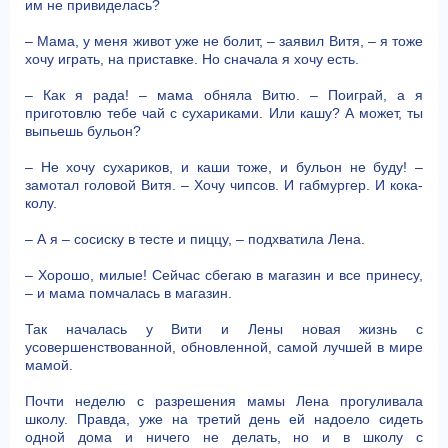
им не привиделась?
– Мама, у меня живот уже не болит, – заявил Витя, – я тоже
хочу играть, на приставке. Но сначала я хочу есть.
– Как я рада! – мама обняла Витю. – Поиграй, а я
приготовлю тебе чай с сухариками. Или кашу? А может, ты
выпьешь бульон?
– Не хочу сухариков, и каши тоже, и бульон не буду! –
замотал головой Витя. – Хочу чипсов. И габмургер. И кока-
колу.
– А я – сосиску в тесте и пиццу, – подхватила Лена.
– Хорошо, милые! Сейчас сбегаю в магазин и все принесу,
– и мама помчалась в магазин.
Так началась у Вити и Лены новая жизнь с
усовершенствованной, обновленной, самой лучшей в мире
мамой.
Почти неделю с разрешения мамы Лена прогуливала
школу. Правда, уже на третий день ей надоело сидеть
одной дома и ничего не делать, но и в школу с