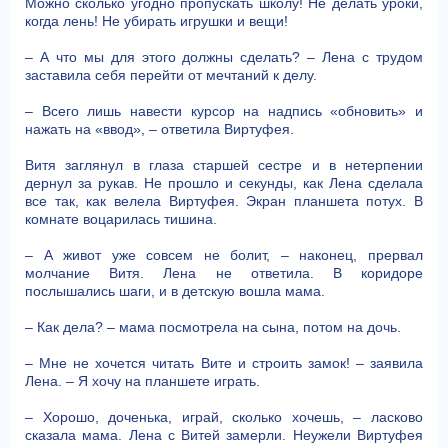
Можно сколько угодно пропускать школу! Не делать уроки,
когда лень! Не убирать игрушки и вещи!
– А что мы для этого должны сделать? – Лена с трудом
заставила себя перейти от мечтаний к делу.
– Всего лишь навести курсор на надпись «обновить» и
нажать на «ввод», – ответила Виртуфея.
Витя заглянул в глаза старшей сестре и в нетерпении
дернул за рукав. Не прошло и секунды, как Лена сделала
все так, как велела Виртуфея. Экран планшета потух. В
комнате воцарилась тишина.
– А живот уже совсем не болит, – наконец, прервал
молчание Витя. Лена не ответила. В коридоре
послышались шаги, и в детскую вошла мама.
– Как дела? – мама посмотрела на сына, потом на дочь.
– Мне не хочется читать Вите и строить замок! – заявила
Лена. – Я хочу на планшете играть.
– Хорошо, доченька, играй, сколько хочешь, – ласково
сказала мама. Лена с Витей замерли. Неужели Виртуфея