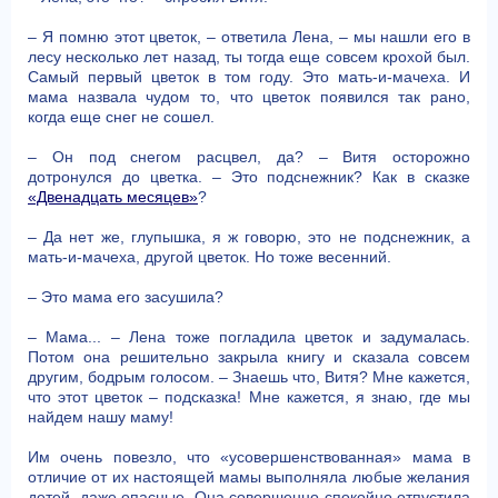
– Я помню этот цветок, – ответила Лена, – мы нашли его в
лесу несколько лет назад, ты тогда еще совсем крохой был.
Самый первый цветок в том году. Это мать-и-мачеха. И
мама назвала чудом то, что цветок появился так рано,
когда еще снег не сошел.
– Он под снегом расцвел, да? – Витя осторожно
дотронулся до цветка. – Это подснежник? Как в сказке
«Двенадцать месяцев»
?
– Да нет же, глупышка, я ж говорю, это не подснежник, а
мать-и-мачеха, другой цветок. Но тоже весенний.
– Это мама его засушила?
– Мама... – Лена тоже погладила цветок и задумалась.
Потом она решительно закрыла книгу и сказала совсем
другим, бодрым голосом. – Знаешь что, Витя? Мне кажется,
что этот цветок – подсказка! Мне кажется, я знаю, где мы
найдем нашу маму!
Им очень повезло, что «усовершенствованная» мама в
отличие от их настоящей мамы выполняла любые желания
детей, даже опасные. Она совершенно спокойно отпустила