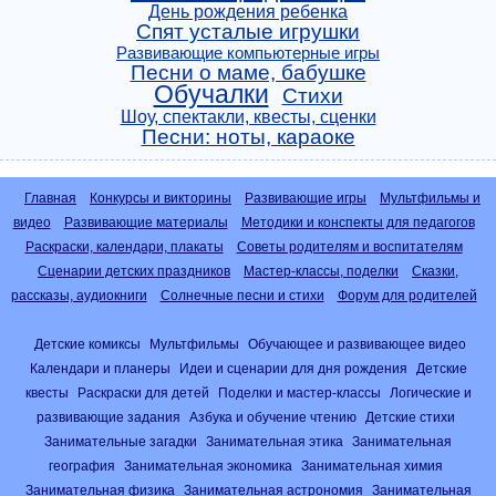
День рождения ребенка
Спят усталые игрушки
Развивающие компьютерные игры
Песни о маме, бабушке
Обучалки
Стихи
Шоу, спектакли, квесты, сценки
Песни: ноты, караоке
Главная
Конкурсы и викторины
Развивающие игры
Мультфильмы и
видео
Развивающие материалы
Методики и конспекты для педагогов
Раскраски, календари, плакаты
Советы родителям и воспитателям
Сценарии детских праздников
Мастер-классы, поделки
Сказки,
рассказы, аудиокниги
Солнечные песни и стихи
Форум для родителей
Детские комиксы
Мультфильмы
Обучающее и развивающее видео
Календари и планеры
Идеи и сценарии для дня рождения
Детские
квесты
Раскраски для детей
Поделки и мастер-классы
Логические и
развивающие задания
Азбука и обучение чтению
Детские стихи
Занимательные загадки
Занимательная этика
Занимательная
география
Занимательная экономика
Занимательная химия
Занимательная физика
Занимательная астрономия
Занимательная