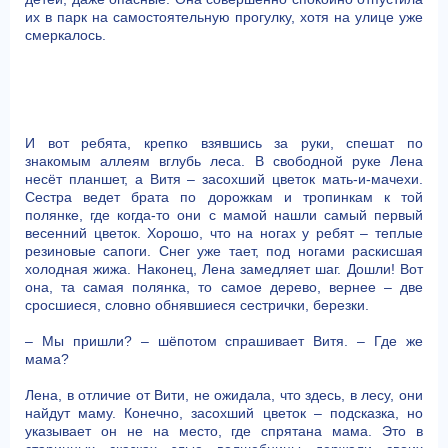
их в парк на самостоятельную прогулку, хотя на улице уже
смеркалось.
И вот ребята, крепко взявшись за руки, спешат по
знакомым аллеям вглубь леса. В свободной руке Лена
несёт планшет, а Витя – засохший цветок мать-и-мачехи.
Сестра ведет брата по дорожкам и тропинкам к той
полянке, где когда-то они с мамой нашли самый первый
весенний цветок. Хорошо, что на ногах у ребят – теплые
резиновые сапоги. Снег уже тает, под ногами раскисшая
холодная жижа. Наконец, Лена замедляет шаг. Дошли! Вот
она, та самая полянка, то самое дерево, вернее – две
сросшиеся, словно обнявшиеся сестрички, березки.
– Мы пришли? – шёпотом спрашивает Витя. – Где же
мама?
Лена, в отличие от Вити, не ожидала, что здесь, в лесу, они
найдут маму. Конечно, засохший цветок – подсказка, но
указывает он не на место, где спрятана мама. Это в