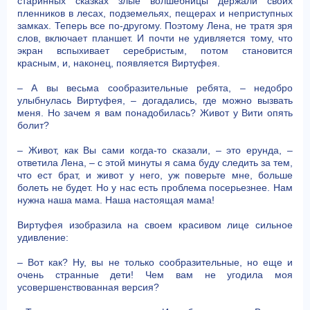
старинных сказках злые волшебницы держали своих
пленников в лесах, подземельях, пещерах и неприступных
замках. Теперь все по-другому. Поэтому Лена, не тратя зря
слов, включает планшет. И почти не удивляется тому, что
экран вспыхивает серебристым, потом становится
красным, и, наконец, появляется Виртуфея.
– А вы весьма сообразительные ребята, – недобро
улыбнулась Виртуфея, – догадались, где можно вызвать
меня. Но зачем я вам понадобилась? Живот у Вити опять
болит?
– Живот, как Вы сами когда-то сказали, – это ерунда, –
ответила Лена, – с этой минуты я сама буду следить за тем,
что ест брат, и живот у него, уж поверьте мне, больше
болеть не будет. Но у нас есть проблема посерьезнее. Нам
нужна наша мама. Наша настоящая мама!
Виртуфея изобразила на своем красивом лице сильное
удивление:
– Вот как? Ну, вы не только сообразительные, но еще и
очень странные дети! Чем вам не угодила моя
усовершенствованная версия?