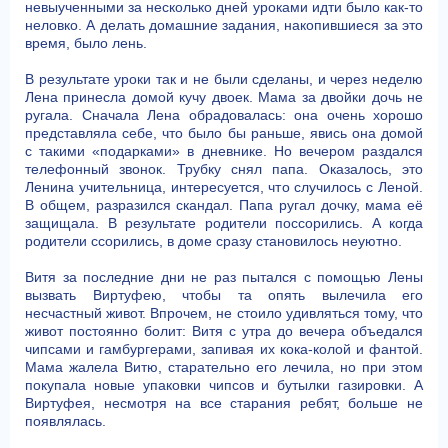
невыученными за несколько дней уроками идти было как-то
неловко. А делать домашние задания, накопившиеся за это
время, было лень.
В результате уроки так и не были сделаны, и через неделю
Лена принесла домой кучу двоек. Мама за двойки дочь не
ругала. Сначала Лена обрадовалась: она очень хорошо
представляла себе, что было бы раньше, явись она домой
с такими «подарками» в дневнике. Но вечером раздался
телефонный звонок. Трубку снял папа. Оказалось, это
Ленина учительница, интересуется, что случилось с Леной.
В общем, разразился скандал. Папа ругал дочку, мама её
защищала. В результате родители поссорились. А когда
родители ссорились, в доме сразу становилось неуютно.
Витя за последние дни не раз пытался с помощью Лены
вызвать Виртуфею, чтобы та опять вылечила его
несчастный живот. Впрочем, не стоило удивляться тому, что
живот постоянно болит: Витя с утра до вечера объедался
чипсами и гамбургерами, запивая их кока-колой и фантой.
Мама жалела Витю, старательно его лечила, но при этом
покупала новые упаковки чипсов и бутылки газировки. А
Виртуфея, несмотря на все старания ребят, больше не
появлялась.