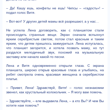
– Да! Кашу ешь, конфеты не ешь! Чипсы – «гадость»! –
подал голос Витя.
– Вот-вот! У других детей мамы всё разрешают, а у нас…
Не успела Лена договорить, как с планшетом стали
происходить странные вещи. Экран сначала вспыхнул
ярким серебристым светом, потом стал красным и таким
ярким, что детям пришлось зажмуриться. Лена испугалась,
что планшет загорится, и хотела позвать маму, но тут
раздался мелодичный звук, похожий на музыкальную
заставку или начало какой-то песни.
Лена и Витя одновременно открыли глаза. С экрана
планшета, широко открыв красивые глаза и улыбаясь, на
ребят смотрела очень красивая женщина в серебристом
платье.
– Привет, Лена! Здравствуй, Витя! – голос незнакомки
звенел, как хрустальный колокольчик. – Я могу вам помочь.
– Здравствуйте, – еле выдавила Лена, – а кто Вы? И чем Вы
хотите нам помочь?