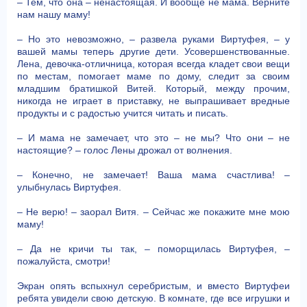
– Тем, что она – ненастоящая. И вообще не мама. Верните
нам нашу маму!
– Но это невозможно, – развела руками Виртуфея, – у
вашей мамы теперь другие дети. Усовершенствованные.
Лена, девочка-отличница, которая всегда кладет свои вещи
по местам, помогает маме по дому, следит за своим
младшим братишкой Витей. Который, между прочим,
никогда не играет в приставку, не выпрашивает вредные
продукты и с радостью учится читать и писать.
– И мама не замечает, что это – не мы? Что они – не
настоящие? – голос Лены дрожал от волнения.
– Конечно, не замечает! Ваша мама счастлива! –
улыбнулась Виртуфея.
– Не верю! – заорал Витя. – Сейчас же покажите мне мою
маму!
– Да не кричи ты так, – поморщилась Виртуфея, –
пожалуйста, смотри!
Экран опять вспыхнул серебристым, и вместо Виртуфеи
ребята увидели свою детскую. В комнате, где все игрушки и