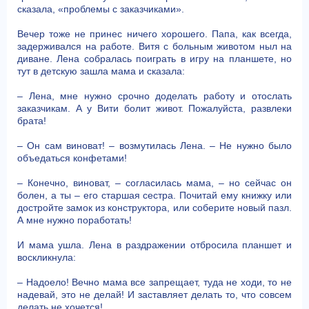
сказала, «проблемы с заказчиками».
Вечер тоже не принес ничего хорошего. Папа, как всегда,
задерживался на работе. Витя с больным животом ныл на
диване. Лена собралась поиграть в игру на планшете, но
тут в детскую зашла мама и сказала:
– Лена, мне нужно срочно доделать работу и отослать
заказчикам. А у Вити болит живот. Пожалуйста, развлеки
брата!
– Он сам виноват! – возмутилась Лена. – Не нужно было
объедаться конфетами!
– Конечно, виноват, – согласилась мама, – но сейчас он
болен, а ты – его старшая сестра. Почитай ему книжку или
достройте замок из конструктора, или соберите новый пазл.
А мне нужно поработать!
И мама ушла. Лена в раздражении отбросила планшет и
воскликнула:
– Надоело! Вечно мама все запрещает, туда не ходи, то не
надевай, это не делай! И заставляет делать то, что совсем
делать не хочется!