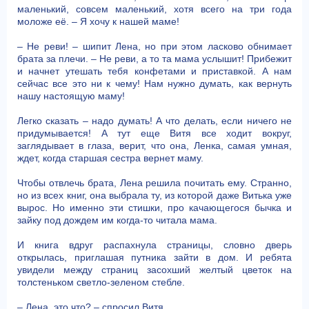
маленький, совсем маленький, хотя всего на три года
моложе её. – Я хочу к нашей маме!
– Не реви! – шипит Лена, но при этом ласково обнимает
брата за плечи. – Не реви, а то та мама услышит! Прибежит
и начнет утешать тебя конфетами и приставкой. А нам
сейчас все это ни к чему! Нам нужно думать, как вернуть
нашу настоящую маму!
Легко сказать – надо думать! А что делать, если ничего не
придумывается! А тут еще Витя все ходит вокруг,
заглядывает в глаза, верит, что она, Ленка, самая умная,
ждет, когда старшая сестра вернет маму.
Чтобы отвлечь брата, Лена решила почитать ему. Странно,
но из всех книг, она выбрала ту, из которой даже Витька уже
вырос. Но именно эти стишки, про качающегося бычка и
зайку под дождем им когда-то читала мама.
И книга вдруг распахнула страницы, словно дверь
открылась, приглашая путника зайти в дом. И ребята
увидели между страниц засохший желтый цветок на
толстеньком светло-зеленом стебле.
– Лена, это что? – спросил Витя.