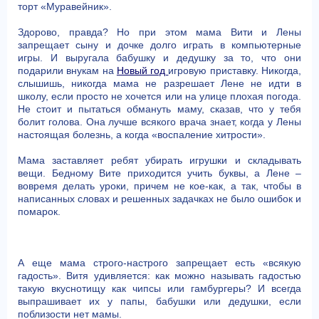
торт «Муравейник».
Здорово, правда? Но при этом мама Вити и Лены
запрещает сыну и дочке долго играть в компьютерные
игры. И выругала бабушку и дедушку за то, что они
подарили внукам на
Новый год
игровую приставку. Никогда,
слышишь, никогда мама не разрешает Лене не идти в
школу, если просто не хочется или на улице плохая погода.
Не стоит и пытаться обмануть маму, сказав, что у тебя
болит голова. Она лучше всякого врача знает, когда у Лены
настоящая болезнь, а когда «воспаление хитрости».
Мама заставляет ребят убирать игрушки и складывать
вещи. Бедному Вите приходится учить буквы, а Лене –
вовремя делать уроки, причем не кое-как, а так, чтобы в
написанных словах и решенных задачках не было ошибок и
помарок.
А еще мама строго-настрого запрещает есть «всякую
гадость». Витя удивляется: как можно называть гадостью
такую вкуснотищу как чипсы или гамбургеры? И всегда
выпрашивает их у папы, бабушки или дедушки, если
поблизости нет мамы.