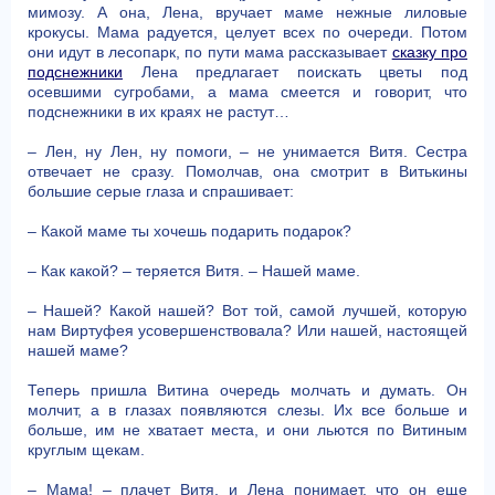
мимозу. А она, Лена, вручает маме нежные лиловые
крокусы. Мама радуется, целует всех по очереди. Потом
они идут в лесопарк, по пути мама рассказывает
сказку про
подснежники
Лена предлагает поискать цветы под
осевшими сугробами, а мама смеется и говорит, что
подснежники в их краях не растут…
– Лен, ну Лен, ну помоги, – не унимается Витя. Сестра
отвечает не сразу. Помолчав, она смотрит в Витькины
большие серые глаза и спрашивает:
– Какой маме ты хочешь подарить подарок?
– Как какой? – теряется Витя. – Нашей маме.
– Нашей? Какой нашей? Вот той, самой лучшей, которую
нам Виртуфея усовершенствовала? Или нашей, настоящей
нашей маме?
Теперь пришла Витина очередь молчать и думать. Он
молчит, а в глазах появляются слезы. Их все больше и
больше, им не хватает места, и они льются по Витиным
круглым щекам.
– Мама! – плачет Витя, и Лена понимает, что он еще