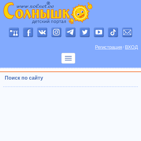
Регистрация
ВХОД
/
Показать
меню
Поиск по сайту