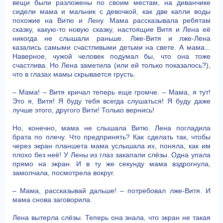
вещи были разложены по своим местам, на диванчике
сидели мама и мальчик с девочкой, как две капли воды
похожие на Витю и Лену. Мама рассказывала ребятам
сказку, какую-то новую сказку, настоящие Витя и Лена её
никогда не слышали раньше. Лже-Витя и лже-Лена
казались самыми счастливыми детьми на свете. А мама...
Наверное, чужой человек подумал бы, что она тоже
счастлива. Но Лена заметила (или ей только показалось?),
что в глазах мамы скрывается грусть.
– Мама! – Витя кричал теперь еще громче. – Мама, я тут!
Это я, Витя! Я буду тебя всегда слушаться! Я буду даже
лучше этого, другого Вити! Только вернись!
Но, конечно, мама не слышала Витю. Лена погладила
брата по плечу. Что предпринять? Как сделать так, чтобы
через экран планшета мама услышала их, поняла, как им
плохо без неё! У Лены из глаз закапали слёзы. Одна упала
прямо на экран. И в ту же секунду мама вздрогнула,
замолчала, посмотрела вокруг.
– Мама, рассказывай дальше! – потребовал лже-Витя. И
мама снова заговорила.
Лена вытерла слёзы. Теперь она знала, что экран не такая