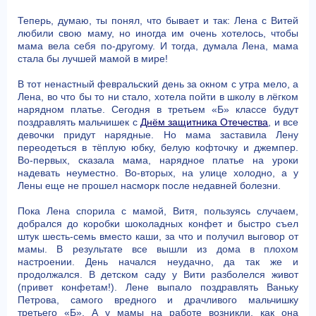
Теперь, думаю, ты понял, что бывает и так: Лена с Витей
любили свою маму, но иногда им очень хотелось, чтобы
мама вела себя по-другому. И тогда, думала Лена, мама
стала бы лучшей мамой в мире!
В тот ненастный февральский день за окном с утра мело, а
Лена, во что бы то ни стало, хотела пойти в школу в лёгком
нарядном платье. Сегодня в третьем «Б» классе будут
поздравлять мальчишек с
Днём защитника Отечества
, и все
девочки придут нарядные. Но мама заставила Лену
переодеться в тёплую юбку, белую кофточку и джемпер.
Во-первых, сказала мама, нарядное платье на уроки
надевать неуместно. Во-вторых, на улице холодно, а у
Лены еще не прошел насморк после недавней болезни.
Пока Лена спорила с мамой, Витя, пользуясь случаем,
добрался до коробки шоколадных конфет и быстро съел
штук шесть-семь вместо каши, за что и получил выговор от
мамы. В результате все вышли из дома в плохом
настроении. День начался неудачно, да так же и
продолжался. В детском саду у Вити разболелся живот
(привет конфетам!). Лене выпало поздравлять Ваньку
Петрова, самого вредного и драчливого мальчишку
третьего «Б». А у мамы на работе возникли, как она