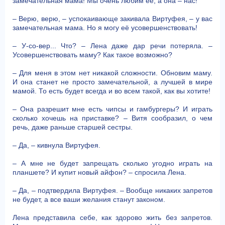
замечательная мама! Мы очень любим её, а она – нас!
– Верю, верю, – успокаивающе закивала Виртуфея, – у вас
замечательная мама. Но я могу её усовершенствовать!
– У-со-вер... Что? – Лена даже дар речи потеряла. –
Усовершенствовать маму? Как такое возможно?
– Для меня в этом нет никакой сложности. Обновим маму.
И она станет не просто замечательной, а лучшей в мире
мамой. То есть будет всегда и во всем такой, как вы хотите!
– Она разрешит мне есть чипсы и гамбургеры? И играть
сколько хочешь на приставке? – Витя сообразил, о чем
речь, даже раньше старшей сестры.
– Да, – кивнула Виртуфея.
– А мне не будет запрещать сколько угодно играть на
планшете? И купит новый айфон? – спросила Лена.
– Да, – подтвердила Виртуфея. – Вообще никаких запретов
не будет, а все ваши желания станут законом.
Лена представила себе, как здорово жить без запретов.