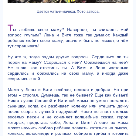
Цветок мать-и-мачехи. Фото автора.
Т
ы любишь свою маму? Наверное, ты считаешь мой
вопрос глупым? Лена и Витя тоже так думают. Каждый
ребенок любит свою маму, иначе и быть не может, о чём
тут спрашивать!
Ну что ж, тогда задам другие вопросы. Сердишься ли ты
порой на маму? Ссоришься с ней? Обижаешься на неё?
Не знаю, как ответишь ты. А Витя и Лена частенько
сердились и обижались на свою маму, а иногда даже
ссорились с ней.
Мама у Лены и Вити весёлая, нежная и добрая. Но при
этом – строгая. Думаешь, так не бывает? Еще как бывает!
Никто лучше Лениной и Витиной мамы не умеет пожалеть
сынишку, когда он разбивает коленку или утешить дочку
после ссоры с лучшей подружкой. Никто не знает столько
весёлых песен и не сочиняет волшебные сказки, герои
которых, представь себе, Лена и Витя! А еще их мама
может научить любого ребёнка плавать, кататься на лыжах,
коньках, велосипеде и роликах, собирать грибы и готовить