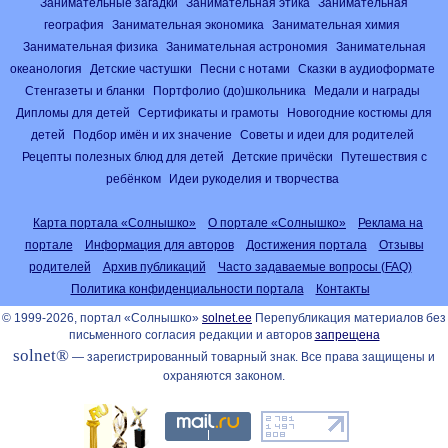
Занимательные загадки
Занимательная этика
Занимательная
география
Занимательная экономика
Занимательная химия
Занимательная физика
Занимательная астрономия
Занимательная
океанология
Детские частушки
Песни с нотами
Сказки в аудиоформате
Стенгазеты и бланки
Портфолио (до)школьника
Медали и награды
Дипломы для детей
Сертификаты и грамоты
Новогодние костюмы для
детей
Подбор имён и их значение
Советы и идеи для родителей
Рецепты полезных блюд для детей
Детские причёски
Путешествия с
ребёнком
Идеи рукоделия и творчества
Карта портала «Солнышко»
О портале «Солнышко»
Реклама на
портале
Информация для авторов
Достижения портала
Отзывы
родителей
Архив публикаций
Часто задаваемые вопросы (FAQ)
Политика конфиденциальности портала
Контакты
© 1999-2026, портал «Солнышко»
solnet.ee
Перепубликация материалов без
письменного согласия редакции и авторов
запрещена
solnet®
— зарегистрированный товарный знак. Все права защищены и
охраняются законом.