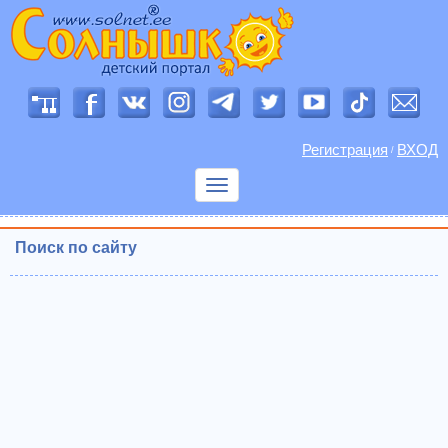
Регистрация
ВХОД
/
Показать
меню
Поиск по сайту