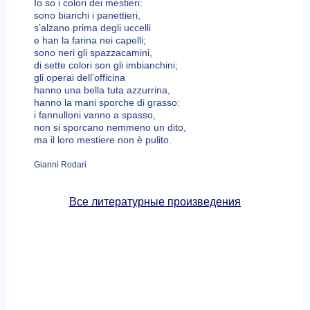
Io so i colori dei mestieri:
sono bianchi i panettieri,
s’alzano prima degli uccelli
e han la farina nei capelli;
sono neri gli spazzacamini,
di sette colori son gli imbianchini;
gli operai dell’officina
hanno una bella tuta azzurrina,
hanno la mani sporche di grasso:
i fannulloni vanno a spasso,
non si sporcano nemmeno un dito,
ma il loro mestiere non è pulito.
Gianni Rodari
Все литературные произведения