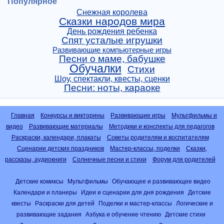
Популярное
Снежная королева
Сказки народов мира
День рождения ребенка
Спят усталые игрушки
Развивающие компьютерные игры
Песни о маме, бабушке
Обучалки
Стихи
Шоу, спектакли, квесты, сценки
Песни: ноты, караоке
Главная
Конкурсы и викторины
Развивающие игры
Мультфильмы и
видео
Развивающие материалы
Методики и конспекты для педагогов
Раскраски, календари, плакаты
Советы родителям и воспитателям
Сценарии детских праздников
Мастер-классы, поделки
Сказки,
рассказы, аудиокниги
Солнечные песни и стихи
Форум для родителей
Детские комиксы
Мультфильмы
Обучающее и развивающее видео
Календари и планеры
Идеи и сценарии для дня рождения
Детские
квесты
Раскраски для детей
Поделки и мастер-классы
Логические и
развивающие задания
Азбука и обучение чтению
Детские стихи