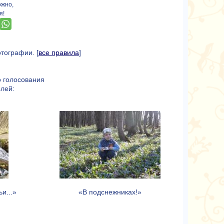
ожно,
я!
тографии. [
все правила
]
 голосования
лей:
и...»
«В подснежниках!»