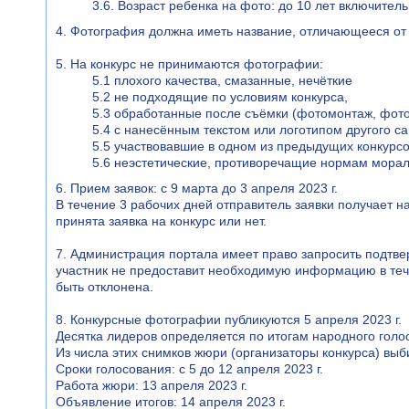
3.6. Возраст ребенка на фото: до 10 лет включитель
4. Фотография должна иметь название, отличающееся от 
5. На конкурс не принимаются фотографии:
5.1 плохого качества, смазанные, нечёткие
5.2 не подходящие по условиям конкурса,
5.3 обработанные после съёмки (фотомонтаж, фоток
5.4 с нанесённым текстом или логотипом другого са
5.5 участвовавшие в одном из предыдущих конкурс
5.6 неэстетические, противоречащие нормам морал
6. Прием заявок: с 9 марта до 3 апреля 2023 г.
В течение 3 рабочих дней отправитель заявки получает на
принята заявка на конкурс или нет.
7. Администрация портала имеет право запросить подтве
участник не предоставит необходимую информацию в теч
быть отклонена.
8. Конкурсные фотографии публикуются 5 апреля 2023 г.
Десятка лидеров определяется по итогам народного голо
Из числа этих снимков жюри (организаторы конкурса) вы
Сроки голосования: с 5 до 12 апреля 2023 г.
Работа жюри: 13 апреля 2023 г.
Объявление итогов: 14 апреля 2023 г.