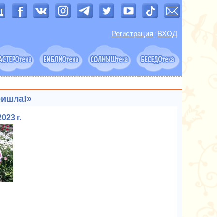
Регистрация
ВХОД
/
ришла!»
023 г.