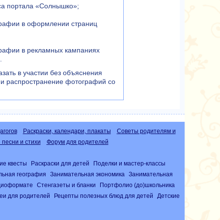
са портала «Солнышко»;
графии в оформлении страниц
графии в рекламных кампаниях
.
азать в участии без объяснения
е и распространение фотографий со
агогов
Раскраски, календари, плакаты
Советы родителям и
песни и стихи
Форум для родителей
ие квесты
Раскраски для детей
Поделки и мастер-классы
льная география
Занимательная экономика
Занимательная
удиоформате
Стенгазеты и бланки
Портфолио (до)школьника
еи для родителей
Рецепты полезных блюд для детей
Детские