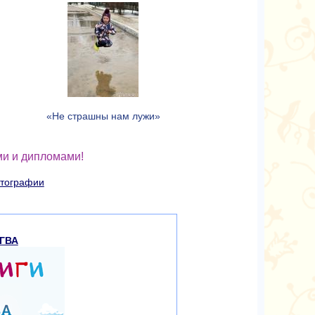
«Не страшны нам лужи»
и и дипломами!
отографии
ГВА