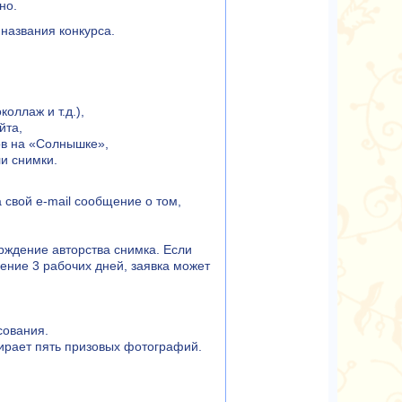
но.
названия конкурса.
оллаж и т.д.),
йта,
ов на «Солнышке»,
и снимки.
 свой e-mail сообщение о том,
рждение авторства снимка. Если
ение 3 рабочих дней, заявка может
сования.
бирает пять призовых фотографий.