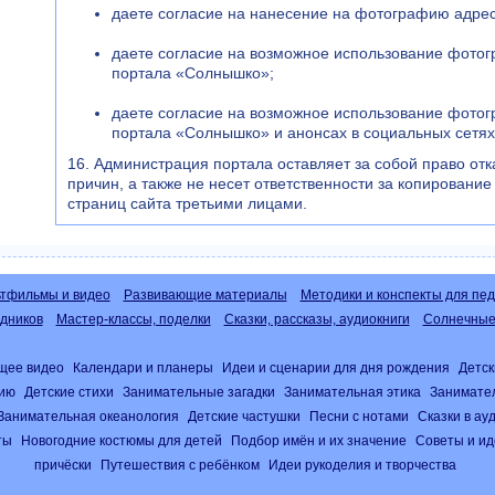
даете согласие на нанесение на фотографию адре
даете согласие на возможное использование фото
портала «Солнышко»;
даете согласие на возможное использование фото
портала «Солнышко» и анонсах в социальных сетях
16. Администрация портала оставляет за собой право отк
причин, а также не несет ответственности за копировани
страниц сайта третьими лицами.
тфильмы и видео
Развивающие материалы
Методики и конспекты для пед
дников
Мастер-классы, поделки
Сказки, рассказы, аудиокниги
Солнечные 
щее видео
Календари и планеры
Идеи и сценарии для дня рождения
Детск
нию
Детские стихи
Занимательные загадки
Занимательная этика
Занимате
Занимательная океанология
Детские частушки
Песни с нотами
Сказки в а
ты
Новогодние костюмы для детей
Подбор имён и их значение
Советы и ид
причёски
Путешествия с ребёнком
Идеи рукоделия и творчества