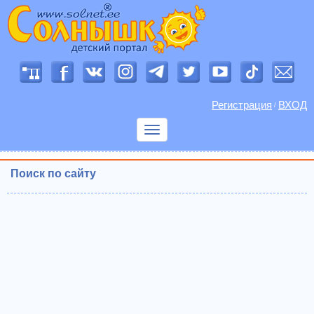
Регистрация
ВХОД
/
Показать
меню
Поиск по сайту