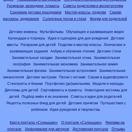
Раскраски, календари, плакаты
Советы родителям и воспитателям
Сценарии детских праздников
Мастер-классы, поделки
Сказки,
рассказы, аудиокниги
Солнечные песни и стихи
Форум для родителей
Детские комиксы
Мультфильмы
Обучающее и развивающее видео
Календари и планеры
Идеи и сценарии для дня рождения
Детские
квесты
Раскраски для детей
Поделки и мастер-классы
Логические и
развивающие задания
Азбука и обучение чтению
Детские стихи
Занимательные загадки
Занимательная этика
Занимательная
география
Занимательная экономика
Занимательная химия
Занимательная физика
Занимательная астрономия
Занимательная
океанология
Детские частушки
Песни с нотами
Сказки в аудиоформате
Стенгазеты и бланки
Портфолио (до)школьника
Медали и награды
Дипломы для детей
Сертификаты и грамоты
Новогодние костюмы для
детей
Подбор имён и их значение
Советы и идеи для родителей
Рецепты полезных блюд для детей
Детские причёски
Путешествия с
ребёнком
Идеи рукоделия и творчества
Карта портала «Солнышко»
О портале «Солнышко»
Реклама на
портале
Информация для авторов
Достижения портала
Отзывы