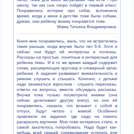
школу, так как сын скоро пойдёт в первый класс.
Понравились истории про собак, вспомнила
время, когда у меня в детстве тоже были собаки,
думаю, они ребёнку моему понравятся тоже.
Мама Татьяна Владимировна.
Книги мне понравились, жаль, что не встретились
такие раньше, когда внучке было лет 5-6. Хотя и
сейчас они будут ей интересны и полезны.
Рассказы на простые, понятные и интересные для
ребенка темы. И в то же время каждый содержит
слова, расширяющие кругозор и словарный запас
ребенка. А задания развивают внимательность и
умение слушать и слышать. Конечно, с детьми
надо заниматься взрослым - слушать пересказы,
ответы на вопросы, вместе обсуждать рассказы.
Внучка пока только посмотрела книжки (она
сейчас дочитывает другую книгу), но они ей
понравились, сказала, что возьмет с собой в
отпуск, будут читать с мамой. Особенно
привлекли ее задания, где надо на память
раскрасить картинки. Мне тоже интересно стало, и
самой захотелось попробовать. Надо будет как-
нибудь всей семьей соревнование устроить или