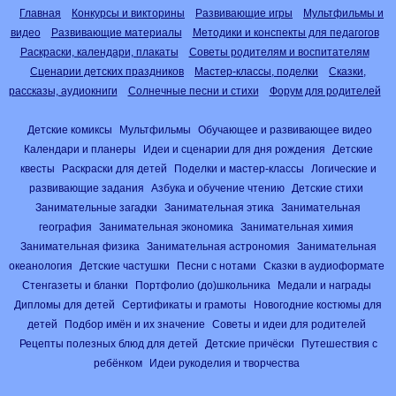
Главная
Конкурсы и викторины
Развивающие игры
Мультфильмы и
видео
Развивающие материалы
Методики и конспекты для педагогов
Раскраски, календари, плакаты
Советы родителям и воспитателям
Сценарии детских праздников
Мастер-классы, поделки
Сказки,
рассказы, аудиокниги
Солнечные песни и стихи
Форум для родителей
Детские комиксы
Мультфильмы
Обучающее и развивающее видео
Календари и планеры
Идеи и сценарии для дня рождения
Детские
квесты
Раскраски для детей
Поделки и мастер-классы
Логические и
развивающие задания
Азбука и обучение чтению
Детские стихи
Занимательные загадки
Занимательная этика
Занимательная
география
Занимательная экономика
Занимательная химия
Занимательная физика
Занимательная астрономия
Занимательная
океанология
Детские частушки
Песни с нотами
Сказки в аудиоформате
Стенгазеты и бланки
Портфолио (до)школьника
Медали и награды
Дипломы для детей
Сертификаты и грамоты
Новогодние костюмы для
детей
Подбор имён и их значение
Советы и идеи для родителей
Рецепты полезных блюд для детей
Детские причёски
Путешествия с
ребёнком
Идеи рукоделия и творчества