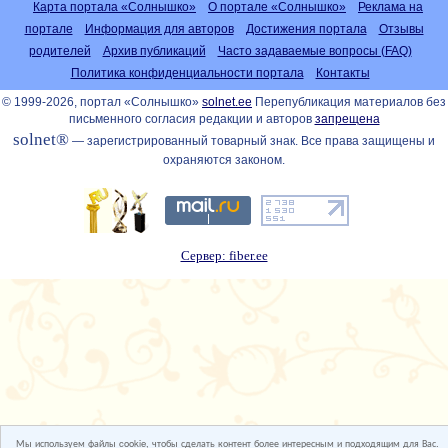
Карта портала «Солнышко»
О портале «Солнышко»
Реклама на
портале
Информация для авторов
Достижения портала
Отзывы
родителей
Архив публикаций
Часто задаваемые вопросы (FAQ)
Политика конфиденциальности портала
Контакты
© 1999-2026, портал «Солнышко»
solnet.ee
Перепубликация материалов без
письменного согласия редакции и авторов
запрещена
solnet®
— зарегистрированный товарный знак. Все права защищены и
охраняются законом.
Сервер: fiber.ee
Мы используем файлы cookie, чтобы сделать контент более интересным и подходящим для Вас.