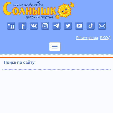
Регистрация
ВХОД
/
Показать
меню
Поиск по сайту