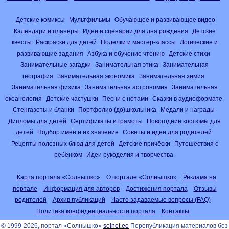
Детские комиксы
Мультфильмы
Обучающее и развивающее видео
Календари и планеры
Идеи и сценарии для дня рождения
Детские
квесты
Раскраски для детей
Поделки и мастер-классы
Логические и
развивающие задания
Азбука и обучение чтению
Детские стихи
Занимательные загадки
Занимательная этика
Занимательная
география
Занимательная экономика
Занимательная химия
Занимательная физика
Занимательная астрономия
Занимательная
океанология
Детские частушки
Песни с нотами
Сказки в аудиоформате
Стенгазеты и бланки
Портфолио (до)школьника
Медали и награды
Дипломы для детей
Сертификаты и грамоты
Новогодние костюмы для
детей
Подбор имён и их значение
Советы и идеи для родителей
Рецепты полезных блюд для детей
Детские причёски
Путешествия с
ребёнком
Идеи рукоделия и творчества
Карта портала «Солнышко»
О портале «Солнышко»
Реклама на
портале
Информация для авторов
Достижения портала
Отзывы
родителей
Архив публикаций
Часто задаваемые вопросы (FAQ)
Политика конфиденциальности портала
Контакты
© 1999-2026, портал «Солнышко»
solnet.ee
Перепубликация материалов без