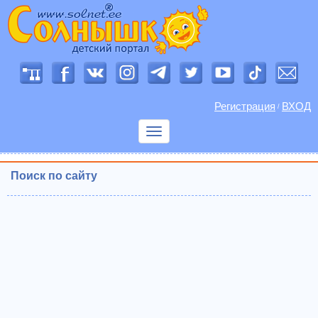
Регистрация
ВХОД
/
Показать
меню
Поиск по сайту