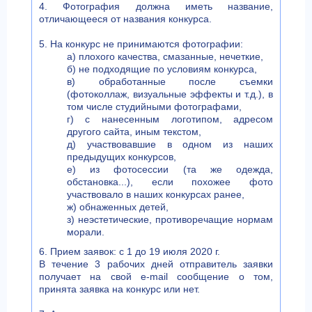
4. Фотография должна иметь название,
отличающееся от названия конкурса.
5. На конкурс не принимаются фотографии:
а) плохого качества, смазанные, нечеткие,
б) не подходящие по условиям конкурса,
в) обработанные после съемки
(фотоколлаж, визуальные эффекты и т.д.), в
том числе студийными фотографами,
г) с нанесенным логотипом, адресом
другого сайта, иным текстом,
д) участвовавшие в одном из наших
предыдущих конкурсов,
е) из фотосессии (та же одежда,
обстановка...), если похожее фото
участвовало в наших конкурсах ранее,
ж) обнаженных детей,
з) неэстетические, противоречащие нормам
морали.
6. Прием заявок: с 1 до 19 июля 2020 г.
В течение 3 рабочих дней отправитель заявки
получает на свой e-mail сообщение о том,
принята заявка на конкурс или нет.