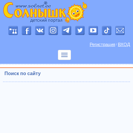
Регистрация
ВХОД
/
Показать
меню
Поиск по сайту