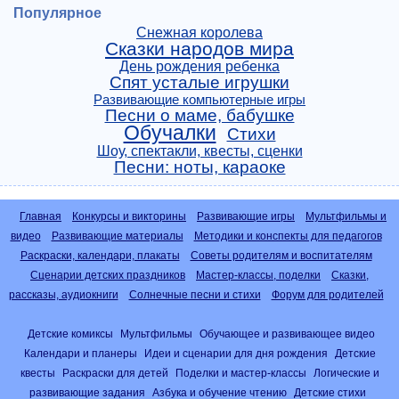
Популярное
Снежная королева
Сказки народов мира
День рождения ребенка
Спят усталые игрушки
Развивающие компьютерные игры
Песни о маме, бабушке
Обучалки
Стихи
Шоу, спектакли, квесты, сценки
Песни: ноты, караоке
Главная
Конкурсы и викторины
Развивающие игры
Мультфильмы и
видео
Развивающие материалы
Методики и конспекты для педагогов
Раскраски, календари, плакаты
Советы родителям и воспитателям
Сценарии детских праздников
Мастер-классы, поделки
Сказки,
рассказы, аудиокниги
Солнечные песни и стихи
Форум для родителей
Детские комиксы
Мультфильмы
Обучающее и развивающее видео
Календари и планеры
Идеи и сценарии для дня рождения
Детские
квесты
Раскраски для детей
Поделки и мастер-классы
Логические и
развивающие задания
Азбука и обучение чтению
Детские стихи