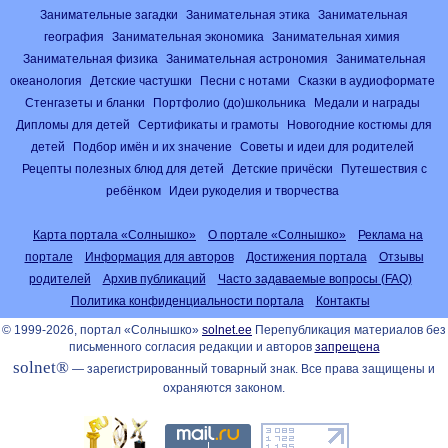
Занимательные загадки
Занимательная этика
Занимательная
география
Занимательная экономика
Занимательная химия
Занимательная физика
Занимательная астрономия
Занимательная
океанология
Детские частушки
Песни с нотами
Сказки в аудиоформате
Стенгазеты и бланки
Портфолио (до)школьника
Медали и награды
Дипломы для детей
Сертификаты и грамоты
Новогодние костюмы для
детей
Подбор имён и их значение
Советы и идеи для родителей
Рецепты полезных блюд для детей
Детские причёски
Путешествия с
ребёнком
Идеи рукоделия и творчества
Карта портала «Солнышко»
О портале «Солнышко»
Реклама на
портале
Информация для авторов
Достижения портала
Отзывы
родителей
Архив публикаций
Часто задаваемые вопросы (FAQ)
Политика конфиденциальности портала
Контакты
© 1999-2026, портал «Солнышко»
solnet.ee
Перепубликация материалов без
письменного согласия редакции и авторов
запрещена
solnet®
— зарегистрированный товарный знак. Все права защищены и
охраняются законом.