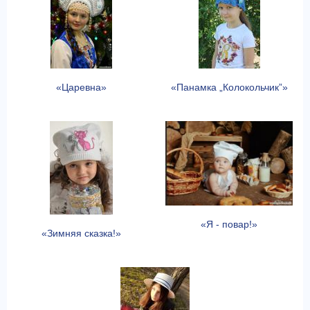
«Царевна»
«Панамка „Колокольчик”»
«Я - повар!»
«Зимняя сказка!»