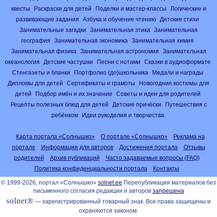
квесты
Раскраски для детей
Поделки и мастер-классы
Логические и
развивающие задания
Азбука и обучение чтению
Детские стихи
Занимательные загадки
Занимательная этика
Занимательная
география
Занимательная экономика
Занимательная химия
Занимательная физика
Занимательная астрономия
Занимательная
океанология
Детские частушки
Песни с нотами
Сказки в аудиоформате
Стенгазеты и бланки
Портфолио (до)школьника
Медали и награды
Дипломы для детей
Сертификаты и грамоты
Новогодние костюмы для
детей
Подбор имён и их значение
Советы и идеи для родителей
Рецепты полезных блюд для детей
Детские причёски
Путешествия с
ребёнком
Идеи рукоделия и творчества
Карта портала «Солнышко»
О портале «Солнышко»
Реклама на
портале
Информация для авторов
Достижения портала
Отзывы
родителей
Архив публикаций
Часто задаваемые вопросы (FAQ)
Политика конфиденциальности портала
Контакты
© 1999-2026, портал «Солнышко»
solnet.ee
Перепубликация материалов без
письменного согласия редакции и авторов
запрещена
solnet®
— зарегистрированный товарный знак. Все права защищены и
охраняются законом.