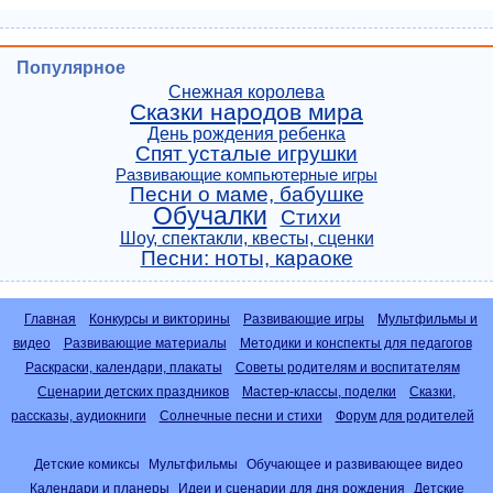
Популярное
Снежная королева
Сказки народов мира
День рождения ребенка
Спят усталые игрушки
Развивающие компьютерные игры
Песни о маме, бабушке
Обучалки
Стихи
Шоу, спектакли, квесты, сценки
Песни: ноты, караоке
Главная
Конкурсы и викторины
Развивающие игры
Мультфильмы и
видео
Развивающие материалы
Методики и конспекты для педагогов
Раскраски, календари, плакаты
Советы родителям и воспитателям
Сценарии детских праздников
Мастер-классы, поделки
Сказки,
рассказы, аудиокниги
Солнечные песни и стихи
Форум для родителей
Детские комиксы
Мультфильмы
Обучающее и развивающее видео
Календари и планеры
Идеи и сценарии для дня рождения
Детские