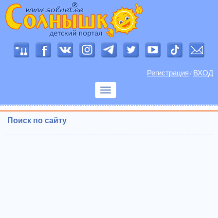
Регистрация
ВХОД
/
Показать
меню
Поиск по сайту