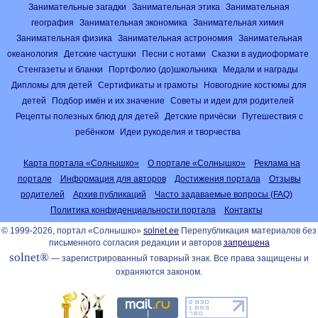
Занимательные загадки
Занимательная этика
Занимательная
география
Занимательная экономика
Занимательная химия
Занимательная физика
Занимательная астрономия
Занимательная
океанология
Детские частушки
Песни с нотами
Сказки в аудиоформате
Стенгазеты и бланки
Портфолио (до)школьника
Медали и награды
Дипломы для детей
Сертификаты и грамоты
Новогодние костюмы для
детей
Подбор имён и их значение
Советы и идеи для родителей
Рецепты полезных блюд для детей
Детские причёски
Путешествия с
ребёнком
Идеи рукоделия и творчества
Карта портала «Солнышко»
О портале «Солнышко»
Реклама на
портале
Информация для авторов
Достижения портала
Отзывы
родителей
Архив публикаций
Часто задаваемые вопросы (FAQ)
Политика конфиденциальности портала
Контакты
© 1999-2026, портал «Солнышко»
solnet.ee
Перепубликация материалов без
письменного согласия редакции и авторов
запрещена
solnet®
— зарегистрированный товарный знак. Все права защищены и
охраняются законом.