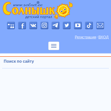
Регистрация
ВХОД
/
Показать
меню
Поиск по сайту