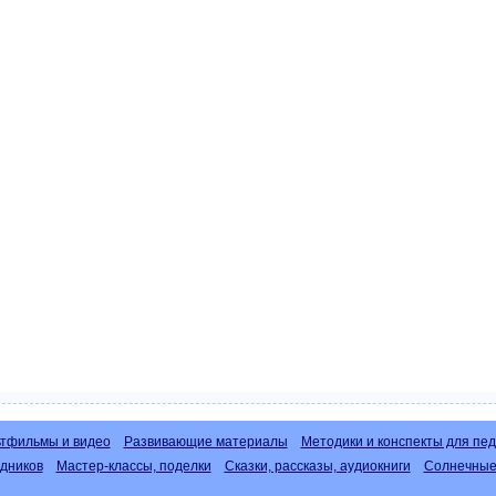
тфильмы и видео
Развивающие материалы
Методики и конспекты для пед
дников
Мастер-классы, поделки
Сказки, рассказы, аудиокниги
Солнечные 