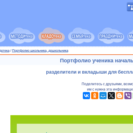
дотека
/
Портфолио школьника, дошкольника
Портфолио ученика начал
разделители и вкладыши для беспл
Поделитесь с друзьями, возм
им с нужна эта информаци