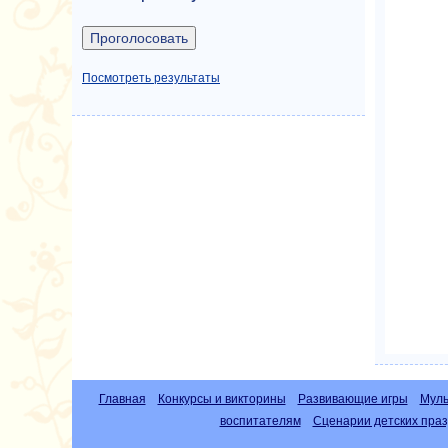
Посмотреть результаты
Главная
Конкурсы и викторины
Развивающие игры
Муль
воспитателям
Сценарии детских праз