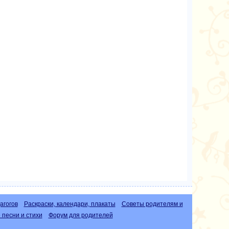
агогов
Раскраски, календари, плакаты
Советы родителям и
песни и стихи
Форум для родителей