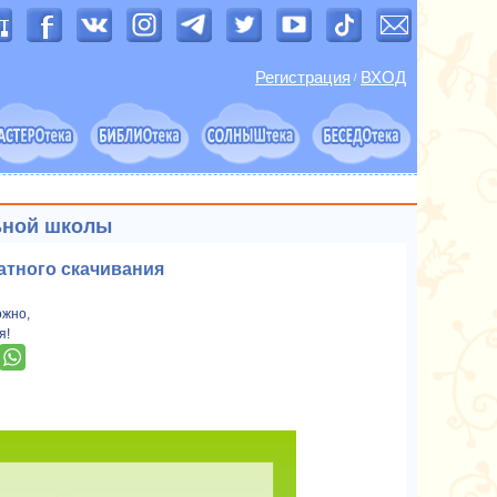
Регистрация
ВХОД
/
ьной школы
атного скачивания
ожно,
я!