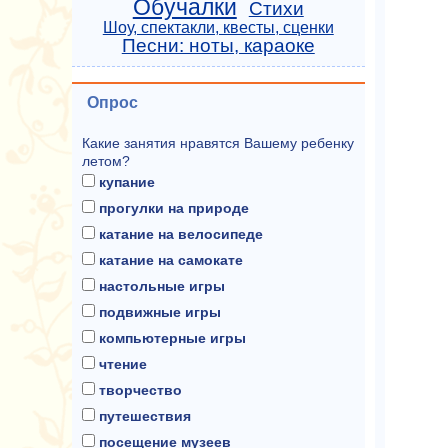
Обучалки
Стихи
Шоу, спектакли, квесты, сценки
Песни: ноты, караоке
Опрос
Какие занятия нравятся Вашему ребенку
летом?
купание
прогулки на природе
катание на велосипеде
катание на самокате
настольные игры
подвижные игры
компьютерные игры
чтение
творчество
путешествия
посещение музеев