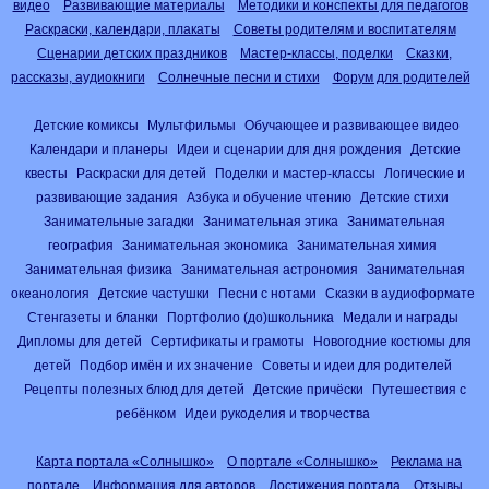
видео
Развивающие материалы
Методики и конспекты для педагогов
Раскраски, календари, плакаты
Советы родителям и воспитателям
Сценарии детских праздников
Мастер-классы, поделки
Сказки,
рассказы, аудиокниги
Солнечные песни и стихи
Форум для родителей
Детские комиксы
Мультфильмы
Обучающее и развивающее видео
Календари и планеры
Идеи и сценарии для дня рождения
Детские
квесты
Раскраски для детей
Поделки и мастер-классы
Логические и
развивающие задания
Азбука и обучение чтению
Детские стихи
Занимательные загадки
Занимательная этика
Занимательная
география
Занимательная экономика
Занимательная химия
Занимательная физика
Занимательная астрономия
Занимательная
океанология
Детские частушки
Песни с нотами
Сказки в аудиоформате
Стенгазеты и бланки
Портфолио (до)школьника
Медали и награды
Дипломы для детей
Сертификаты и грамоты
Новогодние костюмы для
детей
Подбор имён и их значение
Советы и идеи для родителей
Рецепты полезных блюд для детей
Детские причёски
Путешествия с
ребёнком
Идеи рукоделия и творчества
Карта портала «Солнышко»
О портале «Солнышко»
Реклама на
портале
Информация для авторов
Достижения портала
Отзывы