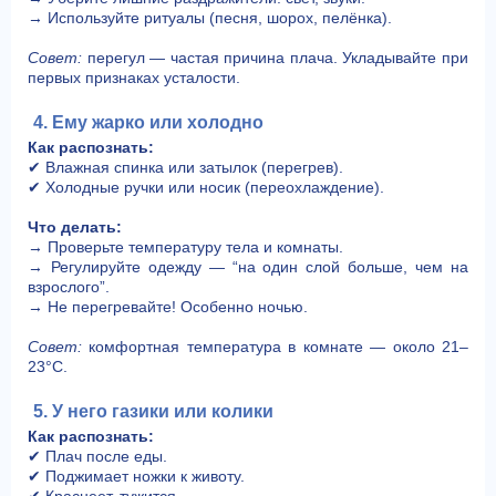
→ Используйте ритуалы (песня, шорох, пелёнка).
Совет:
перегул — частая причина плача. Укладывайте при
первых признаках усталости.
4. Ему жарко или холодно
Как распознать:
✔ Влажная спинка или затылок (перегрев).
✔ Холодные ручки или носик (переохлаждение).
Что делать:
→ Проверьте температуру тела и комнаты.
→ Регулируйте одежду — “на один слой больше, чем на
взрослого”.
→ Не перегревайте! Особенно ночью.
Совет:
комфортная температура в комнате — около 21–
23°C.
5. У него газики или колики
Как распознать:
✔ Плач после еды.
✔ Поджимает ножки к животу.
✔ Краснеет, тужится.