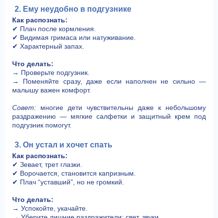
2. Ему неудобно в подгузнике
Как распознать:
✔ Плач после кормления.
✔ Видимая гримаса или натуживание.
✔ Характерный запах.
Что делать:
→ Проверьте подгузник.
→ Поменяйте сразу, даже если наполнен не сильно —
малышу важен комфорт.
Совет:
многие дети чувствительны даже к небольшому
раздражению — мягкие салфетки и защитный крем под
подгузник помогут.
3. Он устал и хочет спать
Как распознать:
✔ Зевает, трет глазки.
✔ Ворочается, становится капризным.
✔ Плач “уставший”, но не громкий.
Что делать:
→ Успокойте, укачайте.
→ Уберите лишние раздражители: свет, звуки.