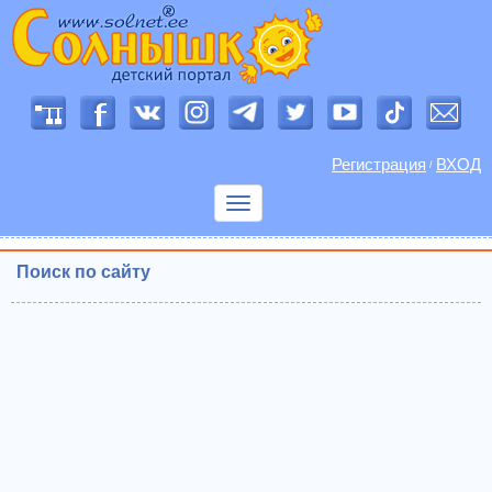
Регистрация
ВХОД
/
Показать
меню
Поиск по сайту