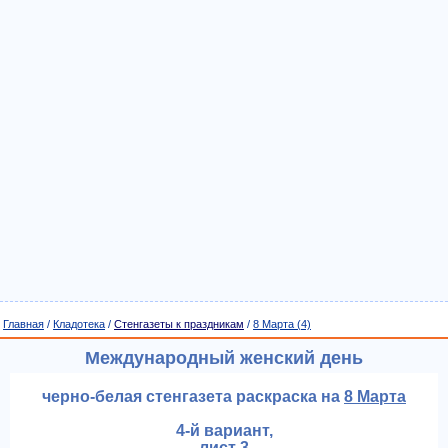
Главная
/
Кладотека
/
Стенгазеты к праздникам
/
8 Марта (4)
Международный женский день
черно-белая стенгазета раскраска на
8 Марта
4-й вариант,
лист 3