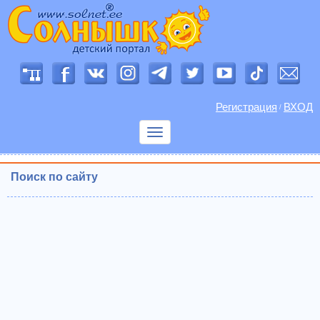
Регистрация
ВХОД
/
Показать
меню
Поиск по сайту