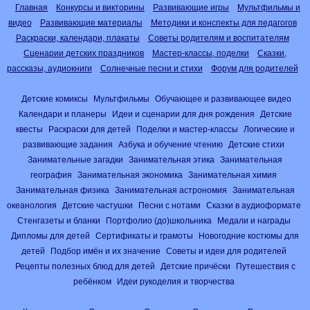
Главная
Конкурсы и викторины
Развивающие игры
Мультфильмы и
видео
Развивающие материалы
Методики и конспекты для педагогов
Раскраски, календари, плакаты
Советы родителям и воспитателям
Сценарии детских праздников
Мастер-классы, поделки
Сказки,
рассказы, аудиокниги
Солнечные песни и стихи
Форум для родителей
Детские комиксы
Мультфильмы
Обучающее и развивающее видео
Календари и планеры
Идеи и сценарии для дня рождения
Детские
квесты
Раскраски для детей
Поделки и мастер-классы
Логические и
развивающие задания
Азбука и обучение чтению
Детские стихи
Занимательные загадки
Занимательная этика
Занимательная
география
Занимательная экономика
Занимательная химия
Занимательная физика
Занимательная астрономия
Занимательная
океанология
Детские частушки
Песни с нотами
Сказки в аудиоформате
Стенгазеты и бланки
Портфолио (до)школьника
Медали и награды
Дипломы для детей
Сертификаты и грамоты
Новогодние костюмы для
детей
Подбор имён и их значение
Советы и идеи для родителей
Рецепты полезных блюд для детей
Детские причёски
Путешествия с
ребёнком
Идеи рукоделия и творчества