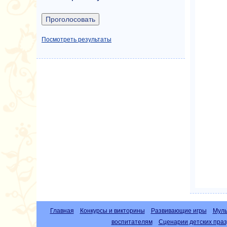
Посмотреть результаты
Главная
Конкурсы и викторины
Развивающие игры
Муль
воспитателям
Сценарии детских праз