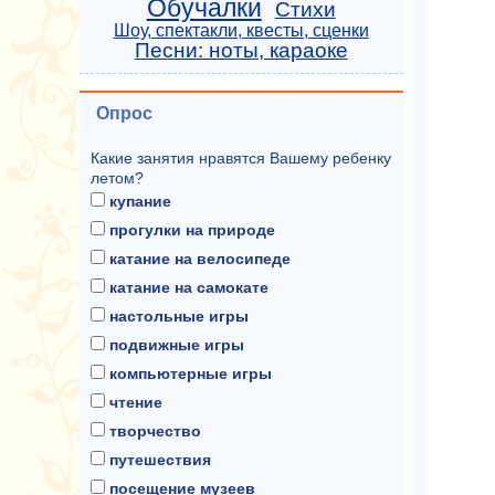
Обучалки
Стихи
Шоу, спектакли, квесты, сценки
Песни: ноты, караоке
Опрос
Какие занятия нравятся Вашему ребенку
летом?
купание
прогулки на природе
катание на велосипеде
катание на самокате
настольные игры
подвижные игры
компьютерные игры
чтение
творчество
путешествия
посещение музеев