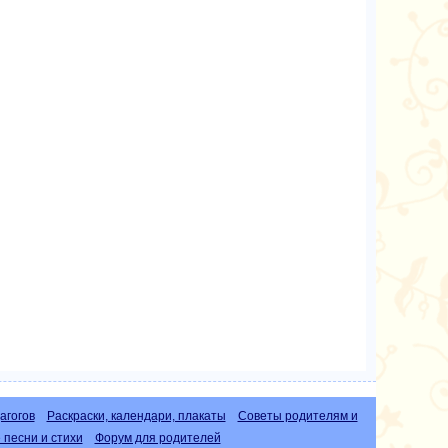
агогов
Раскраски, календари, плакаты
Советы родителям и
песни и стихи
Форум для родителей