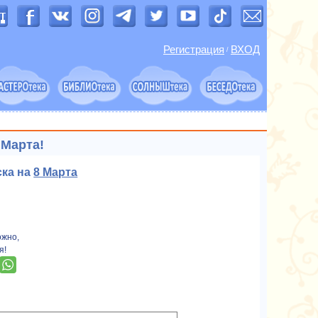
Регистрация
ВХОД
/
 Марта!
ска на
8 Марта
ожно,
я!