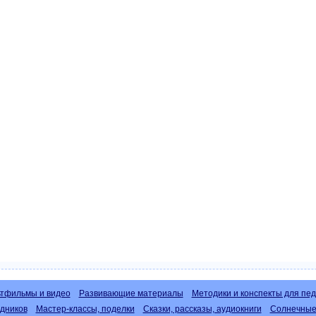
тфильмы и видео
Развивающие материалы
Методики и конспекты для пед
дников
Мастер-классы, поделки
Сказки, рассказы, аудиокниги
Солнечные 