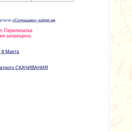
ортала
«Солнышко» solnet.ee
я. Перепечатка
ния запрещена.
к 8 Марта
платного СКАЧИВАНИЯ