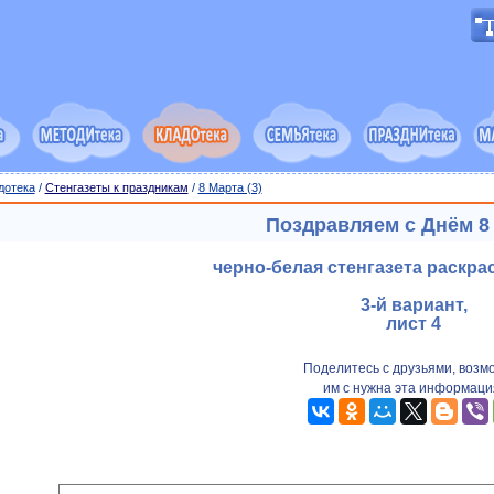
дотека
/
Стенгазеты к праздникам
/
8 Марта (3)
Поздравляем с Днём 8
черно-белая стенгазета раскра
3-й вариант,
лист 4
Поделитесь с друзьями, возм
им с нужна эта информаци