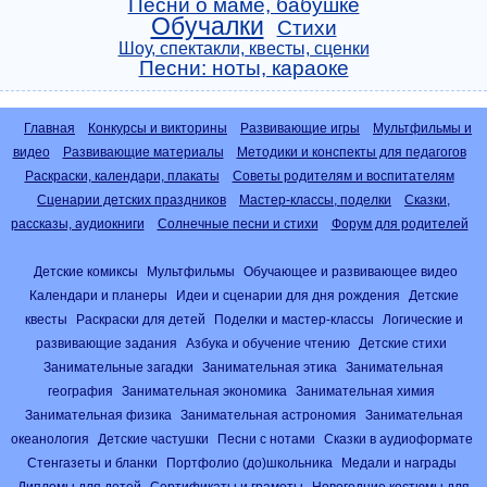
Песни о маме, бабушке
Обучалки
Стихи
Шоу, спектакли, квесты, сценки
Песни: ноты, караоке
Главная
Конкурсы и викторины
Развивающие игры
Мультфильмы и
видео
Развивающие материалы
Методики и конспекты для педагогов
Раскраски, календари, плакаты
Советы родителям и воспитателям
Сценарии детских праздников
Мастер-классы, поделки
Сказки,
рассказы, аудиокниги
Солнечные песни и стихи
Форум для родителей
Детские комиксы
Мультфильмы
Обучающее и развивающее видео
Календари и планеры
Идеи и сценарии для дня рождения
Детские
квесты
Раскраски для детей
Поделки и мастер-классы
Логические и
развивающие задания
Азбука и обучение чтению
Детские стихи
Занимательные загадки
Занимательная этика
Занимательная
география
Занимательная экономика
Занимательная химия
Занимательная физика
Занимательная астрономия
Занимательная
океанология
Детские частушки
Песни с нотами
Сказки в аудиоформате
Стенгазеты и бланки
Портфолио (до)школьника
Медали и награды
Дипломы для детей
Сертификаты и грамоты
Новогодние костюмы для