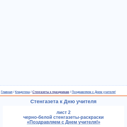
Главная
/
Кладотека
/
Стенгазеты к праздникам
/
Поздравляем с Днем учителя!
Стенгазета к Дню учителя
лист 2
черно-белой стенгазеты-раскраски
«Поздравляем с Днем учителя!»