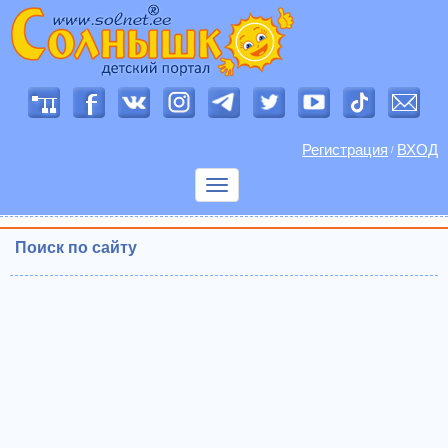
Регистрация
ВХОД
/
Показать
меню
Поиск по сайту