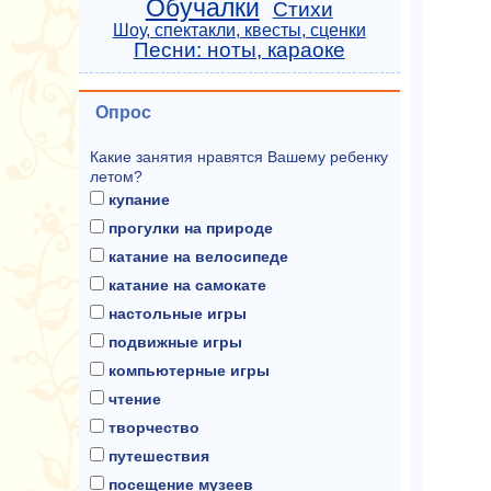
Обучалки
Стихи
Шоу, спектакли, квесты, сценки
Песни: ноты, караоке
Опрос
Какие занятия нравятся Вашему ребенку
летом?
купание
прогулки на природе
катание на велосипеде
катание на самокате
настольные игры
подвижные игры
компьютерные игры
чтение
творчество
путешествия
посещение музеев