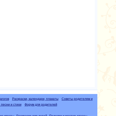
агогов
Раскраски, календари, плакаты
Советы родителям и
песни и стихи
Форум для родителей
ие квесты
Раскраски для детей
Поделки и мастер-классы