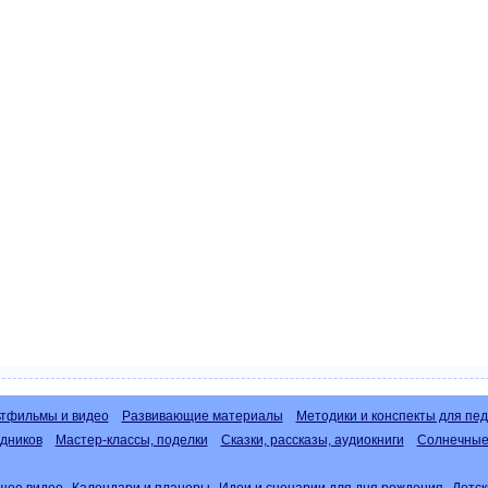
тфильмы и видео
Развивающие материалы
Методики и конспекты для пед
дников
Мастер-классы, поделки
Сказки, рассказы, аудиокниги
Солнечные 
щее видео
Календари и планеры
Идеи и сценарии для дня рождения
Детск