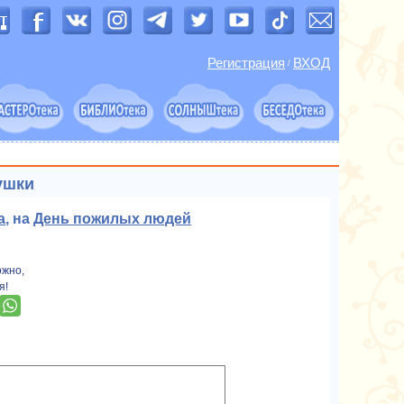
Регистрация
ВХОД
/
ушки
а
, на
День пожилых людей
ожно,
я!