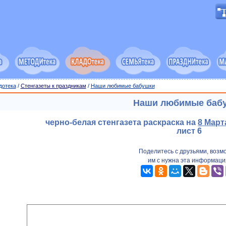
дотека
/
Стенгазеты к праздникам
/
Наши любимые бабушки
Наши любимые баб
черно-белая стенгазета раскраска на
8 Март
лист 6
Поделитесь с друзьями, возм
им с нужна эта информаци