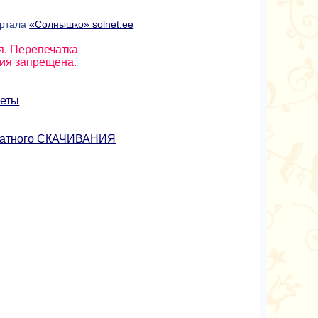
ортала
«Солнышко» solnet.ee
я. Перепечатка
ния запрещена.
зеты
платного СКАЧИВАНИЯ