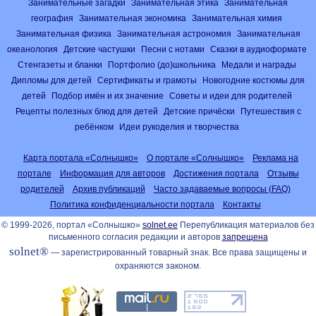
Занимательные загадки
Занимательная этика
Занимательная
география
Занимательная экономика
Занимательная химия
Занимательная физика
Занимательная астрономия
Занимательная
океанология
Детские частушки
Песни с нотами
Сказки в аудиоформате
Стенгазеты и бланки
Портфолио (до)школьника
Медали и награды
Дипломы для детей
Сертификаты и грамоты
Новогодние костюмы для
детей
Подбор имён и их значение
Советы и идеи для родителей
Рецепты полезных блюд для детей
Детские причёски
Путешествия с
ребёнком
Идеи рукоделия и творчества
Карта портала «Солнышко»
О портале «Солнышко»
Реклама на
портале
Информация для авторов
Достижения портала
Отзывы
родителей
Архив публикаций
Часто задаваемые вопросы (FAQ)
Политика конфиденциальности портала
Контакты
© 1999-2026, портал «Солнышко»
solnet.ee
Перепубликация материалов без
письменного согласия редакции и авторов
запрещена
solnet®
— зарегистрированный товарный знак. Все права защищены и
охраняются законом.