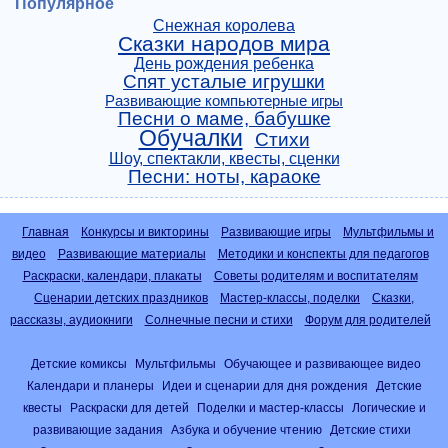
Популярное
Снежная королева
Сказки народов мира
День рождения ребенка
Спят усталые игрушки
Развивающие компьютерные игры
Песни о маме, бабушке
Обучалки
Стихи
Шоу, спектакли, квесты, сценки
Песни: ноты, караоке
Главная
Конкурсы и викторины
Развивающие игры
Мультфильмы и
видео
Развивающие материалы
Методики и конспекты для педагогов
Раскраски, календари, плакаты
Советы родителям и воспитателям
Сценарии детских праздников
Мастер-классы, поделки
Сказки,
рассказы, аудиокниги
Солнечные песни и стихи
Форум для родителей
Детские комиксы
Мультфильмы
Обучающее и развивающее видео
Календари и планеры
Идеи и сценарии для дня рождения
Детские
квесты
Раскраски для детей
Поделки и мастер-классы
Логические и
развивающие задания
Азбука и обучение чтению
Детские стихи