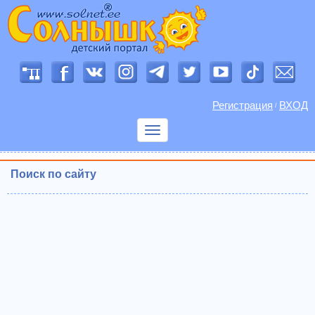
Регистрация
ВХОД
/
Показать
меню
Поиск по сайту