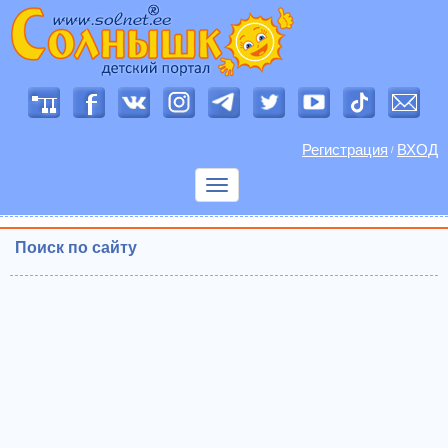
Регистрация
ВХОД
/
Показать
меню
Поиск по сайту