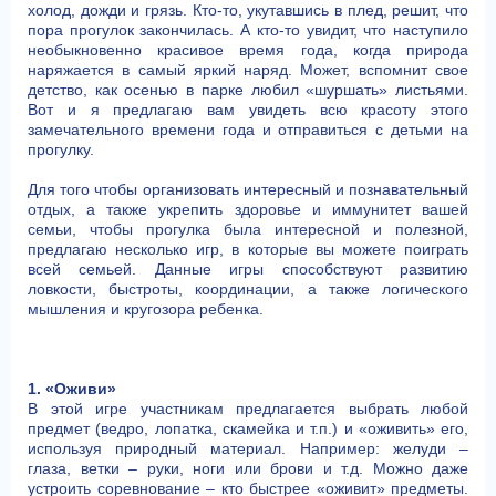
холод, дожди и грязь. Кто-то, укутавшись в плед, решит, что
пора прогулок закончилась. А кто-то увидит, что наступило
необыкновенно красивое время года, когда природа
наряжается в самый яркий наряд. Может, вспомнит свое
детство, как осенью в парке любил «шуршать» листьями.
Вот и я предлагаю вам увидеть всю красоту этого
замечательного времени года и отправиться с детьми на
прогулку.
Для того чтобы организовать интересный и познавательный
отдых, а также укрепить здоровье и иммунитет вашей
семьи, чтобы прогулка была интересной и полезной,
предлагаю несколько игр, в которые вы можете поиграть
всей семьей. Данные игры способствуют развитию
ловкости, быстроты, координации, а также логического
мышления и кругозора ребенка.
1. «Оживи»
В этой игре участникам предлагается выбрать любой
предмет (ведро, лопатка, скамейка и т.п.) и «оживить» его,
используя природный материал. Например: желуди –
глаза, ветки – руки, ноги или брови и т.д. Можно даже
устроить соревнование – кто быстрее «оживит» предметы.