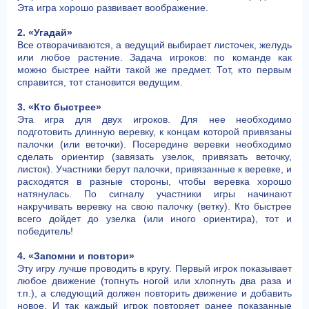
Эта игра хорошо развивает воображение.
2. «Угадай»
Все отворачиваются, а ведущий выбирает листочек, желудь
или любое растение. Задача игроков: по команде как
можно быстрее найти такой же предмет. Тот, кто первым
справится, тот становится ведущим.
3. «Кто быстрее»
Эта игра для двух игроков. Для нее необходимо
подготовить длинную веревку, к концам которой привязаны
палочки (или веточки). Посередине веревки необходимо
сделать ориентир (завязать узелок, привязать веточку,
листок). Участники берут палочки, привязанные к веревке, и
расходятся в разные стороны, чтобы веревка хорошо
натянулась. По сигналу участники игры начинают
накручивать веревку на свою палочку (ветку). Кто быстрее
всего дойдет до узелка (или иного ориентира), тот и
победитель!
4. «Запомни и повтори»
Эту игру лучше проводить в кругу. Первый игрок показывает
любое движение (топнуть ногой или хлопнуть два раза и
т.п.), а следующий должен повторить движение и добавить
новое. И так каждый игрок повторяет ранее показанные