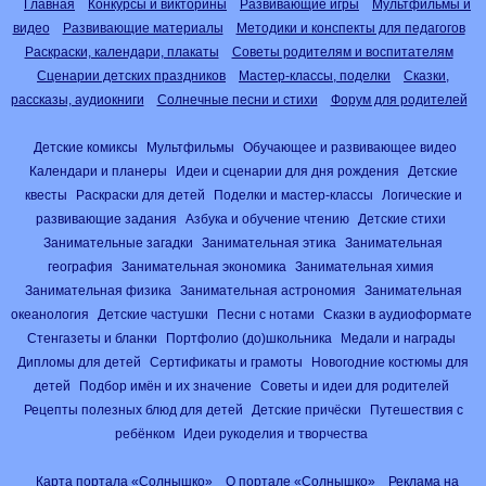
Главная
Конкурсы и викторины
Развивающие игры
Мультфильмы и
видео
Развивающие материалы
Методики и конспекты для педагогов
Раскраски, календари, плакаты
Советы родителям и воспитателям
Сценарии детских праздников
Мастер-классы, поделки
Сказки,
рассказы, аудиокниги
Солнечные песни и стихи
Форум для родителей
Детские комиксы
Мультфильмы
Обучающее и развивающее видео
Календари и планеры
Идеи и сценарии для дня рождения
Детские
квесты
Раскраски для детей
Поделки и мастер-классы
Логические и
развивающие задания
Азбука и обучение чтению
Детские стихи
Занимательные загадки
Занимательная этика
Занимательная
география
Занимательная экономика
Занимательная химия
Занимательная физика
Занимательная астрономия
Занимательная
океанология
Детские частушки
Песни с нотами
Сказки в аудиоформате
Стенгазеты и бланки
Портфолио (до)школьника
Медали и награды
Дипломы для детей
Сертификаты и грамоты
Новогодние костюмы для
детей
Подбор имён и их значение
Советы и идеи для родителей
Рецепты полезных блюд для детей
Детские причёски
Путешествия с
ребёнком
Идеи рукоделия и творчества
Карта портала «Солнышко»
О портале «Солнышко»
Реклама на