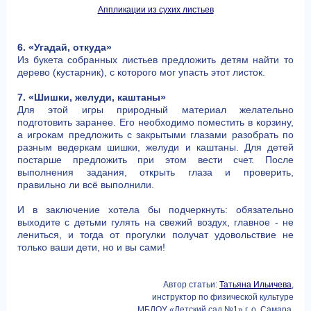
Аппликации из сухих листьев
6. «Угадай, откуда»
Из букета собранных листьев предложить детям найти то
дерево (кустарник), с которого мог упасть этот листок.
7. «Шишки, желуди, каштаны»
Для этой игры природный материал желательно
подготовить заранее. Его необходимо поместить в корзину,
а игрокам предложить с закрытыми глазами разобрать по
разным ведеркам шишки, желуди и каштаны. Для детей
постарше предложить при этом вести счет. После
выполнения задания, открыть глаза и проверить,
правильно ли всё выполнили.
И в заключение хотела бы подчеркнуть: обязательно
выходите с детьми гулять на свежий воздух, главное - не
лениться, и тогда от прогулки получат удовольствие не
только ваши дети, но и вы сами!
Автор статьи:
Татьяна Ильичева
,
инструктор по физической культуре
МБДОУ «Детский сад №1» г. о. Самара,