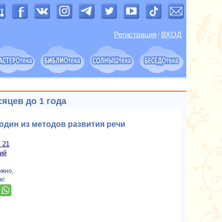
Регистрация
ВХОД
/
сяцев до 1 года
 один из методов развития речи
 21
ий
ожно,
я!