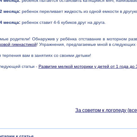
4 месяца:
ребенок пытается остановить катящийся мяч; нанизыва
2 месяца:
ребенок переливает жидкость из одной емкости в другую
4 месяца:
ребенок ставит 4-6 кубиков друг на друга.
мые родители! Обнаружив у ребёнка отставание в моторном разви
ковой гимнастикой
! Упражнения, предлагаемые мной в следующих с
и терпения вам в занятиях со своими детьми!
ледующей статьи -
Развитие мелкой моторики у детей от 1 года до 
За советом к логопеду (все
тарии к статье