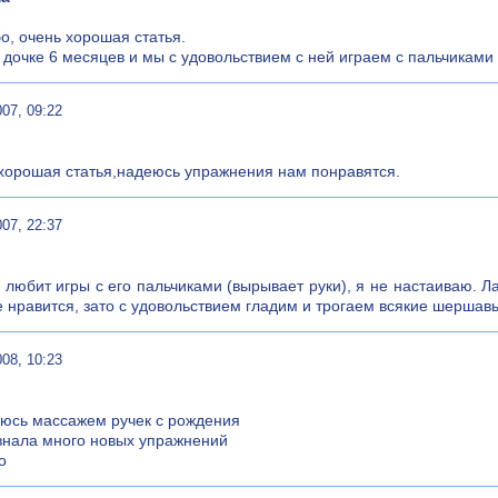
о, очень хорошая статья.
 дочке 6 месяцев и мы с удовольствием с ней играем с пальчиками
007, 09:22
хорошая статья,надеюсь упражнения нам понравятся.
007, 22:37
 любит игры с его пальчиками (вырывает руки), я не настаиваю. Л
е нравится, зато с удовольствием гладим и трогаем всякие шершав
008, 10:23
юсь массажем ручек с рождения
узнала много новых упражнений
о