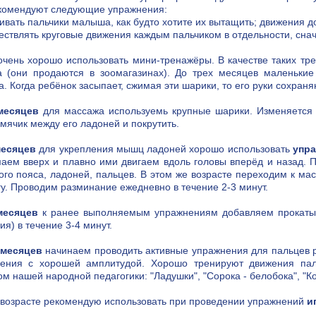
комендуют следующие упражнения:
гивать пальчики малыша, как будто хотите их вытащить; движения 
ествлять круговые движения каждым пальчиком в отдельности, снача
очень хорошо использовать мини-тренажёры. В качестве таких тр
а (они продаются в зоомагазинах). До трех месяцев маленьки
а. Когда ребёнок засыпает, сжимая эти шарики, то его руки сохра
месяцев
для массажа используемь крупные шарики. Изменяется и
 мячик между его ладоней и покрутить.
месяцев
для укрепления мышц ладоней хорошо использовать
упр
аем вверх и плавно ими двигаем вдоль головы вперёд и назад.
ого пояса, ладоней, пальцев. В этом же возрасте переходим к мас
у. Проводим разминание ежедневно в течение 2-3 минут.
месяцев
к ранее выполняемым упражнениям добавляем прокатыва
я) в течение 3-4 минут.
 месяцев
начинаем проводить активные упражнения для пальцев р
ения с хорошей амплитудой. Хорошо тренируют движения пал
ом нашей народной педагогики: "Ладушки", "Сорока - белобока", "Ко
 возрасте рекомендую использовать при проведении упражнений
и