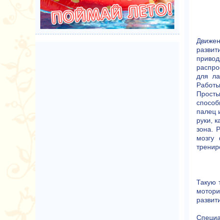
Движен
развит
привод
распро
для ла
Работы
Просты
способ
палец 
руки, 
зона. 
мозгу 
тренир
Такую 
мотори
развит
Специа