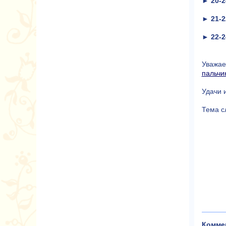
►
20-2
►
21-2
►
22-2
Уважае
пальчи
Удачи 
Тема с
Коммен