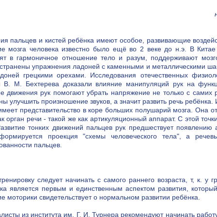
ия пальцев и кистей ребёнка имеют особое, развивающие воздейс
ие мозга человека известно было ещё во 2 веке до н.э. В Китае
ят в гармоничное отношение тело и разум, поддерживают мозг
странены упражнения ладоней с каменными и металлическими ша
доней грецкими орехами. Исследования отечественных физиоло
 В. М. Бехтерева доказали влияние манипуляций рук на функц
е движения рук помогают убрать напряжение не только с самих р
ны улучшить произношение звуков, а значит развить речь ребёнка.
имеет представительство в коре больших полушарий мозга. Она отм
как орган речи - такой же как артикуляционный аппарат. С этой точ
Развитие тонких движений пальцев рук предшествует появлению 
формируется проекция "схемы человеческого тела", а речев
ованности пальцев.
тренировку следует начинать с самого раннего возраста, т, к. у
ка является первым и единственным аспектом развития, которы
ие моторики свидетельствует о нормальном развитии ребёнка.
листы из института им. Г. И. Турнера рекомендуют начинать рабо