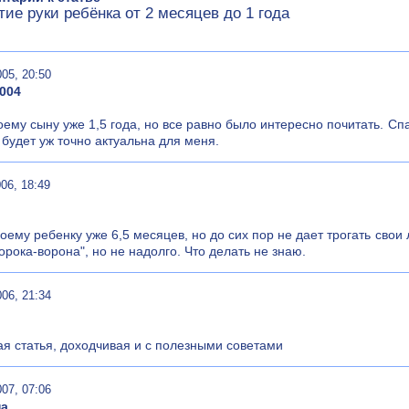
тие руки ребёнка от 2 месяцев до 1 года
005, 20:50
2004
оему сыну уже 1,5 года, но все равно было интересно почитать. С
а будет уж точно актуальна для меня.
06, 18:49
моему ребенку уже 6,5 месяцев, но до сих пор не дает трогать сво
сорока-ворона", но не надолго. Что делать не знаю.
006, 21:34
я статья, доходчивая и с полезными советами
007, 07:06
на