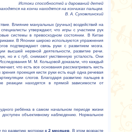
Истоки способностей и дарований детей
находятся на кончи находятся на кончиках пальцев.
В. А. Сухомлинский
твие. Влияние мануальных (ручных) воздействий на
 специалисты утверждают, что игры с участием рук
овые системы в превосходном состоянии. В Китае
риками. В Японии широко используются упражнения
гов подтверждают связь руки с развитием мозга.
ии высшей нервной деятельности, развитие речи.
ук, но и с губ, снимают умственную усталость. Они
 Исследования М. М. Кольцовой доказали, что каждый
ечает, что есть все основания рассматривать кисть
ки зрения проекция кисти руки есть ещё одна речевая
артикуляции слогов. Благодаря развитию пальцев в
ые реакции находятся в прямой зависимости от
 грудного ребёнка в самом начальном периоде жизни
й доступен объективному наблюдению. Нормальное
ту по развитию моторки
с 2 месяцев
. В этом возрасте