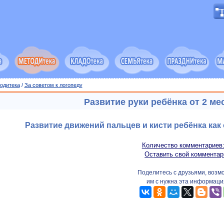
одитека
/
За советом к логопеду
Развитие руки ребёнка от 2 ме
Развитие движений пальцев и кисти ребёнка как
Количество комментариев:
Оставить свой комментар
Поделитесь с друзьями, возм
им с нужна эта информаци