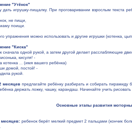
ение "Утёнок"
у дать игрушку-пищалку. При проговаривании взрослым текста ре
нок, не пищи,
маму поищи.
ого упражнения можно использовать и другие игрушки (котенка, цып
ение "Киска"
к сначала одной рукой, а затем другой делает расслабляющие д
кисонька, кисуля! -
 котенка ... (имя вашего ребёнка)
ши домой, постой! -
адила рукой.
2 месяцев
предлагайте ребёнку разбирать и собирать пирамиду б
ребёнка держать ложку, чашку, карандаш. Начинайте учить рисовать 
Основные этапы развития моторны
2 месяцев:
ребенок берёт мелкий предмет 2 пальцами (кончик боль
.