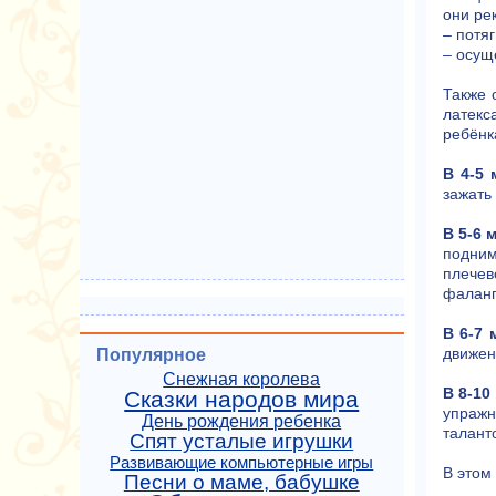
они ре
– потя
– осущ
Также 
латекс
ребёнк
В 4-5 
зажать
В 5-6 
подним
плечев
фаланг
В 6-7 
движени
Популярное
Снежная королева
В 8-10
Сказки народов мира
упражн
День рождения ребенка
талант
Спят усталые игрушки
Развивающие компьютерные игры
В этом
Песни о маме, бабушке