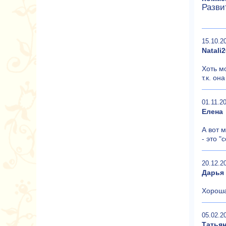
Разви
15.10.2
Natali
Хоть м
т.к. он
01.11.20
Елена
А вот 
- это "
20.12.2
Дарья
Хороша
05.02.2
Татья