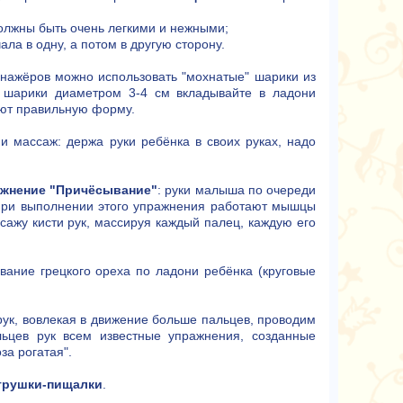
должны быть очень легкими и нежными;
ла в одну, а потом в другую сторону.
енажёров можно использовать "мохнатые" шарики из
е шарики диаметром 3-4 см вкладывайте в ладони
няют правильную форму.
 массаж: держа руки ребёнка в своих руках, надо
ажнение "Причёсывание"
: руки малыша по очереди
 При выполнении этого упражнения работают мышцы
сажу кисти рук, массируя каждый палец, каждую его
ние грецкого ореха по ладони ребёнка (круговые
ук, вовлекая в движение больше пальцев, проводим
ьцев рук всем известные упражнения, созданные
за рогатая".
грушки-пищалки
.