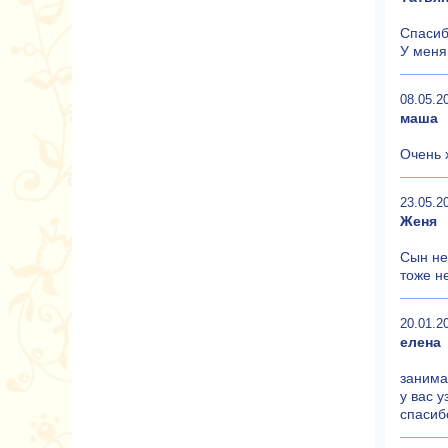
Спасиб
У меня
08.05.2
маша
Очень 
23.05.2
Женя
Сын не
тоже н
20.01.2
елена
занима
у вас 
спасиб