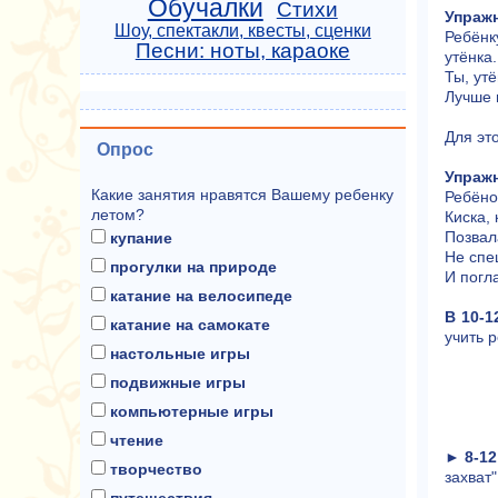
Обучалки
Стихи
Упражн
Шоу, спектакли, квесты, сценки
Ребёнк
Песни: ноты, караоке
утёнка.
Ты, утё
Лучше 
Для эт
Опрос
Упражн
Какие занятия нравятся Вашему ребенку
Ребёно
летом?
Киска, 
Позвала
купание
Не спе
прогулки на природе
И погл
катание на велосипеде
В 10-1
катание на самокате
учить 
настольные игры
подвижные игры
компьютерные игры
чтение
►
8-1
творчество
захват"
путешествия