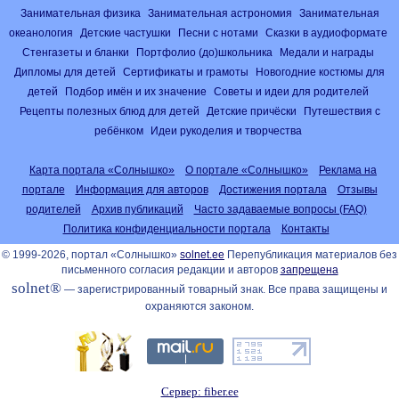
Занимательная физика
Занимательная астрономия
Занимательная
океанология
Детские частушки
Песни с нотами
Сказки в аудиоформате
Стенгазеты и бланки
Портфолио (до)школьника
Медали и награды
Дипломы для детей
Сертификаты и грамоты
Новогодние костюмы для
детей
Подбор имён и их значение
Советы и идеи для родителей
Рецепты полезных блюд для детей
Детские причёски
Путешествия с
ребёнком
Идеи рукоделия и творчества
Карта портала «Солнышко»
О портале «Солнышко»
Реклама на
портале
Информация для авторов
Достижения портала
Отзывы
родителей
Архив публикаций
Часто задаваемые вопросы (FAQ)
Политика конфиденциальности портала
Контакты
© 1999-2026, портал «Солнышко»
solnet.ee
Перепубликация материалов без
письменного согласия редакции и авторов
запрещена
solnet®
— зарегистрированный товарный знак. Все права защищены и
охраняются законом.
Сервер: fiber.ee