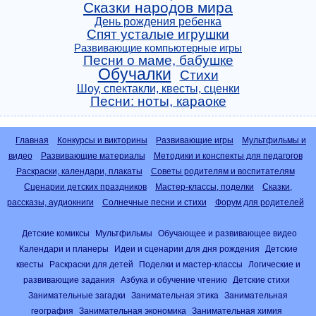
Сказки народов мира
День рождения ребенка
Спят усталые игрушки
Развивающие компьютерные игры
Песни о маме, бабушке
Обучалки
Стихи
Шоу, спектакли, квесты, сценки
Песни: ноты, караоке
Главная
Конкурсы и викторины
Развивающие игры
Мультфильмы и
видео
Развивающие материалы
Методики и конспекты для педагогов
Раскраски, календари, плакаты
Советы родителям и воспитателям
Сценарии детских праздников
Мастер-классы, поделки
Сказки,
рассказы, аудиокниги
Солнечные песни и стихи
Форум для родителей
Детские комиксы
Мультфильмы
Обучающее и развивающее видео
Календари и планеры
Идеи и сценарии для дня рождения
Детские
квесты
Раскраски для детей
Поделки и мастер-классы
Логические и
развивающие задания
Азбука и обучение чтению
Детские стихи
Занимательные загадки
Занимательная этика
Занимательная
география
Занимательная экономика
Занимательная химия