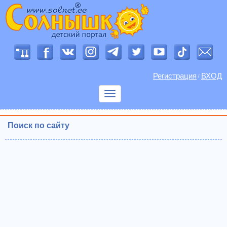
Регистрация
ВХОД
/
Показать
меню
Поиск по сайту