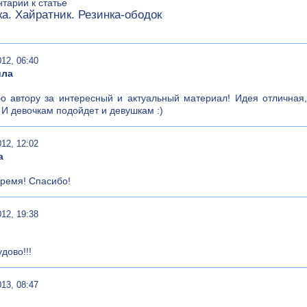
тарии к статье
а. Хайратник. Резинка-ободок
012, 06:40
ла
о автору за интересный и актуальный материал! Идея отличная,
 И девочкам подойдет и девушкам :)
012, 12:02
а
время! Спасибо!
012, 19:38
дово!!!
013, 08:47