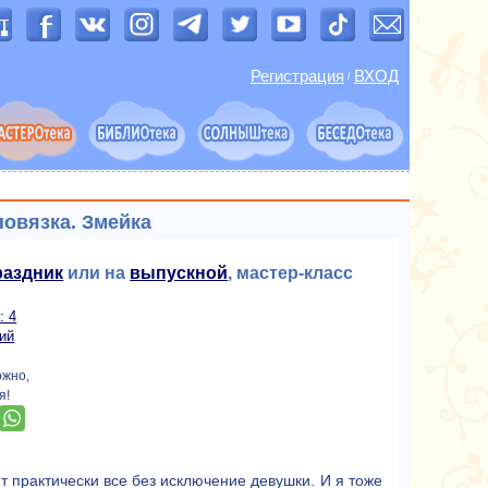
Регистрация
ВХОД
/
повязка. Змейка
раздник
или на
выпускной
, мастер-класс
: 4
ий
ожно,
я!
 практически все без исключение девушки. И я тоже