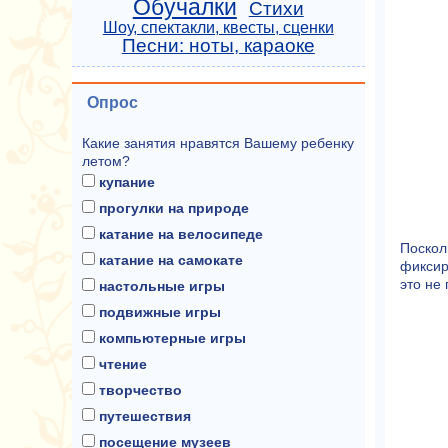
Обучалки
Стихи
Шоу, спектакли, квесты, сценки
Песни: ноты, караоке
Опрос
Какие занятия нравятся Вашему ребенку
летом?
купание
прогулки на природе
катание на велосипеде
Поскол
катание на самокате
фиксир
это не
настольные игры
подвижные игры
компьютерные игры
чтение
творчество
путешествия
посещение музеев