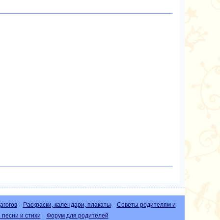
агогов
Раскраски, календари, плакаты
Советы родителям и
песни и стихи
Форум для родителей