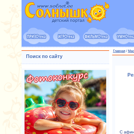
Главная
/
Мас
Поиск по сайту
Ре
С афин