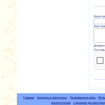
Ваше им
Ваш ком
Докажите
Поставь
Главная
Конкурсы и викторины
Развивающие игры
Муль
воспитателям
Сценарии детских праз