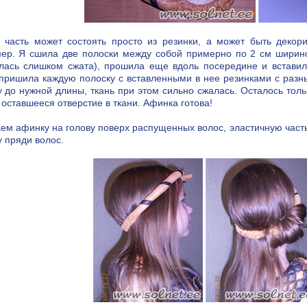
 часть может состоять просто из резинки, а может быть декори
ер. Я сшила две полоски между собой примерно по 2 см ширино
лась слишком сжата), прошила еще вдоль посередине и вставила
пришила каждую полоску с вставленными в нее резинками с разны
у до нужной длины, ткань при этом сильно сжалась. Осталось толь
 оставшееся отверстие в ткани. Афинка готова!
ем афинку на голову поверх распущенных волос, эластичную часть
у пряди волос.