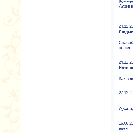
Коммен
Афинк
24.12.2
Людми
Спасиб
пошив.
24.12.2
Наташ
Как во
27.12.2
Дуже чу
16.06.2
катя