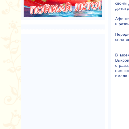
своим 
дочки 
Афинка
и резин
Передн
сплете
В моем
Выкрой
стразы
нижнюю
имела 