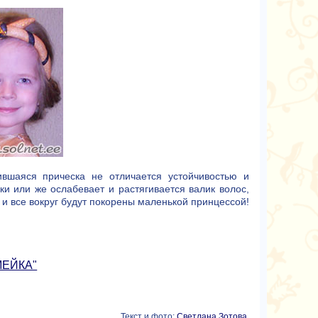
вшаяся прическа не отличается устойчивостью и
и или же ослабевает и растягивается валик волос,
 и все вокруг будут покорены маленькой принцессой!
МЕЙКА"
Текст и фото:
Светлана Зотова
,