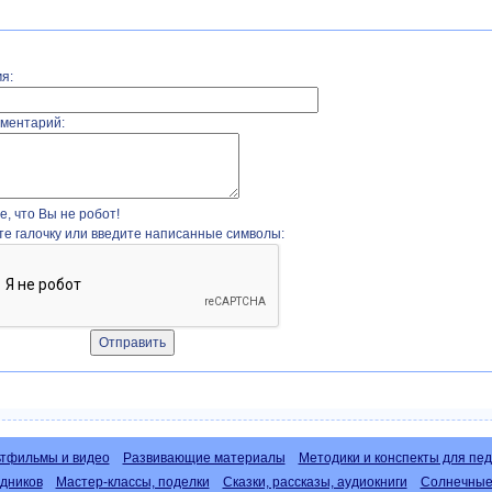
я:
ментарий:
, что Вы не робот!
те галочку или введите написанные символы:
тфильмы и видео
Развивающие материалы
Методики и конспекты для пед
дников
Мастер-классы, поделки
Сказки, рассказы, аудиокниги
Солнечные 