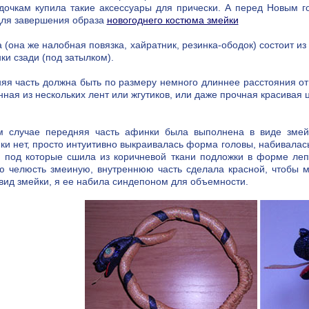
дочкам купила такие аксессуары для прически. А перед Новым 
для завершения образа
новогоднего костюма змейки
 (она же налобная повязка, хайратник, резинка-ободок) состоит из
ки сзади (под затылком).
яя часть должна быть по размеру немного длиннее расстояния от у
нная из нескольких лент или жгутиков, или даже прочная красивая 
 случае передняя часть афинки была выполнена в виде змейк
ки нет, просто интуитивно выкраивалась форма головы, набивалас
, под которые сшила из коричневой ткани подложки в форме леп
 челюсть змеиную, внутреннюю часть сделала красной, чтобы м
вид змейки, я ее набила синдепоном для объемности.