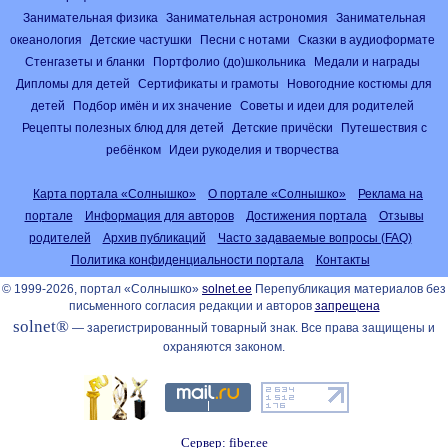
Занимательная физика
Занимательная астрономия
Занимательная
океанология
Детские частушки
Песни с нотами
Сказки в аудиоформате
Стенгазеты и бланки
Портфолио (до)школьника
Медали и награды
Дипломы для детей
Сертификаты и грамоты
Новогодние костюмы для
детей
Подбор имён и их значение
Советы и идеи для родителей
Рецепты полезных блюд для детей
Детские причёски
Путешествия с
ребёнком
Идеи рукоделия и творчества
Карта портала «Солнышко»
О портале «Солнышко»
Реклама на
портале
Информация для авторов
Достижения портала
Отзывы
родителей
Архив публикаций
Часто задаваемые вопросы (FAQ)
Политика конфиденциальности портала
Контакты
© 1999-2026, портал «Солнышко»
solnet.ee
Перепубликация материалов без
письменного согласия редакции и авторов
запрещена
solnet®
— зарегистрированный товарный знак. Все права защищены и
охраняются законом.
Сервер: fiber.ee