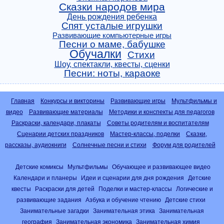
Сказки народов мира
День рождения ребенка
Спят усталые игрушки
Развивающие компьютерные игры
Песни о маме, бабушке
Обучалки
Стихи
Шоу, спектакли, квесты, сценки
Песни: ноты, караоке
Главная
Конкурсы и викторины
Развивающие игры
Мультфильмы и
видео
Развивающие материалы
Методики и конспекты для педагогов
Раскраски, календари, плакаты
Советы родителям и воспитателям
Сценарии детских праздников
Мастер-классы, поделки
Сказки,
рассказы, аудиокниги
Солнечные песни и стихи
Форум для родителей
Детские комиксы
Мультфильмы
Обучающее и развивающее видео
Календари и планеры
Идеи и сценарии для дня рождения
Детские
квесты
Раскраски для детей
Поделки и мастер-классы
Логические и
развивающие задания
Азбука и обучение чтению
Детские стихи
Занимательные загадки
Занимательная этика
Занимательная
география
Занимательная экономика
Занимательная химия