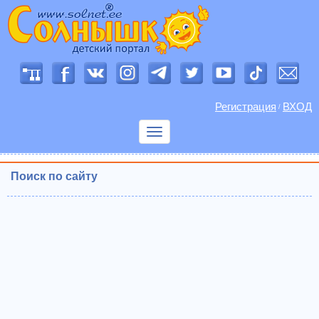
Регистрация
ВХОД
/
Показать
меню
Поиск по сайту