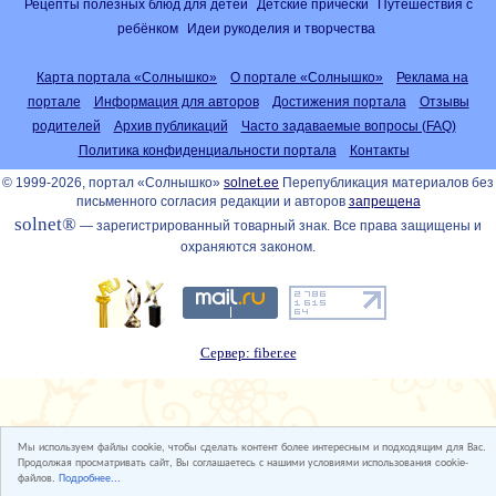
Рецепты полезных блюд для детей
Детские причёски
Путешествия с
ребёнком
Идеи рукоделия и творчества
Карта портала «Солнышко»
О портале «Солнышко»
Реклама на
портале
Информация для авторов
Достижения портала
Отзывы
родителей
Архив публикаций
Часто задаваемые вопросы (FAQ)
Политика конфиденциальности портала
Контакты
© 1999-2026, портал «Солнышко»
solnet.ee
Перепубликация материалов без
письменного согласия редакции и авторов
запрещена
solnet®
— зарегистрированный товарный знак. Все права защищены и
охраняются законом.
Сервер: fiber.ee
Мы используем файлы cookie, чтобы сделать контент более интересным и подходящим для Вас.
Продолжая просматривать сайт, Вы соглашаетесь с нашими условиями использования cookie-
файлов.
Подробнее...