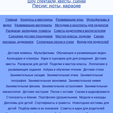
Шоу, спектакли, квесты, сценки
Песни: ноты, караоке
Главная
Конкурсы и викторины
Развивающие игры
Мультфильмы и
видео
Развивающие материалы
Методики и конспекты для педагогов
Раскраски, календари, плакаты
Советы родителям и воспитателям
Сценарии детских праздников
Мастер-классы, поделки
Сказки,
рассказы, аудиокниги
Солнечные песни и стихи
Форум для родителей
Детские комиксы
Мультфильмы
Обучающее и развивающее видео
Календари и планеры
Идеи и сценарии для дня рождения
Детские
квесты
Раскраски для детей
Поделки и мастер-классы
Логические и
развивающие задания
Азбука и обучение чтению
Детские стихи
Занимательные загадки
Занимательная этика
Занимательная
география
Занимательная экономика
Занимательная химия
Занимательная физика
Занимательная астрономия
Занимательная
океанология
Детские частушки
Песни с нотами
Сказки в аудиоформате
Стенгазеты и бланки
Портфолио (до)школьника
Медали и награды
Дипломы для детей
Сертификаты и грамоты
Новогодние костюмы для
детей
Подбор имён и их значение
Советы и идеи для родителей