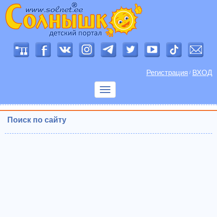
Регистрация
ВХОД
/
Показать
меню
Поиск по сайту