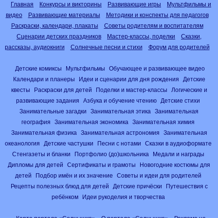
Главная
Конкурсы и викторины
Развивающие игры
Мультфильмы и
видео
Развивающие материалы
Методики и конспекты для педагогов
Раскраски, календари, плакаты
Советы родителям и воспитателям
Сценарии детских праздников
Мастер-классы, поделки
Сказки,
рассказы, аудиокниги
Солнечные песни и стихи
Форум для родителей
Детские комиксы
Мультфильмы
Обучающее и развивающее видео
Календари и планеры
Идеи и сценарии для дня рождения
Детские
квесты
Раскраски для детей
Поделки и мастер-классы
Логические и
развивающие задания
Азбука и обучение чтению
Детские стихи
Занимательные загадки
Занимательная этика
Занимательная
география
Занимательная экономика
Занимательная химия
Занимательная физика
Занимательная астрономия
Занимательная
океанология
Детские частушки
Песни с нотами
Сказки в аудиоформате
Стенгазеты и бланки
Портфолио (до)школьника
Медали и награды
Дипломы для детей
Сертификаты и грамоты
Новогодние костюмы для
детей
Подбор имён и их значение
Советы и идеи для родителей
Рецепты полезных блюд для детей
Детские причёски
Путешествия с
ребёнком
Идеи рукоделия и творчества