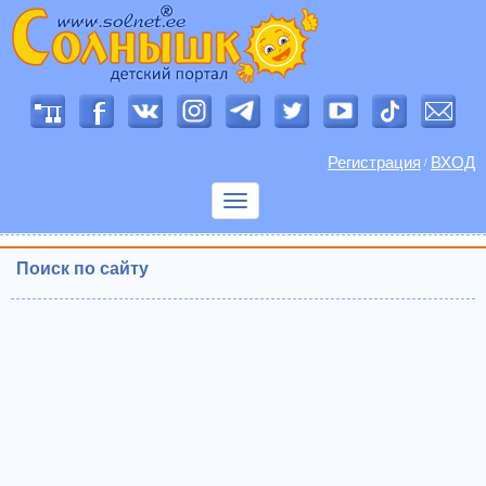
Регистрация
ВХОД
/
Показать
меню
Поиск по сайту