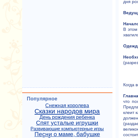
дня ро
Ведущ
Начало
В этом
хватило
Одежд
Необх
(разре
Когда 
Главна
Популярное
что по
Снежная королева
Предла
Сказки народов мира
клеит 
День рождения ребенка
должен
Спят усталые игрушки
(разда
Развивающие компьютерные игры
велико
Песни о маме, бабушке
состои