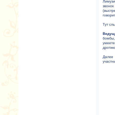
Лимузи
звонок
(выстр
говори
Тут сл
Ведущ
бомбы,
умеете
дротик
Далее 
участн