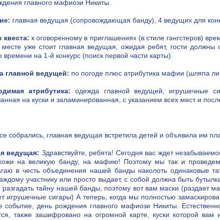
ждения главного мафиози Никиты.
ие:
главная ведущая (сопровождающая банду), 4 ведущих для конк
 квеста:
к оговоренному в приглашениях (в стиле гангстеров) врем
 месте уже стоит главная ведущая, ожидая ребят, гости должны 
 времени на 1-й конкурс (поиск первой части карты).
а главной ведущей:
по погоде плюс атрибутика мафии (шляпа либо
одимая атрибутика:
одежда главной ведущей, игрушечные сиг
занная на куски и заламинированная, с указанием всех мест и пос
все собрались, главная ведущая встретила детей и объявила им п
я ведущая:
Здравствуйте, ребята! Сегодня вас ждет незабываемо
хожи на великую банду, на мафию! Поэтому мы так и проведем
гаю в честь объединения нашей банды наколоть одинаковые тату
каждому участнику или просто выдает, с собой должна быть бутылк
 разгадать тайну нашей банды, поэтому вот вам маски (раздает ма
ет игрушечные сигары) А теперь, когда мы полностью замаскирован
е событие, день рождения главного мафиози Никиты. Естественно, 
тся, также зашифровано на огромной карте, куски которой вам 