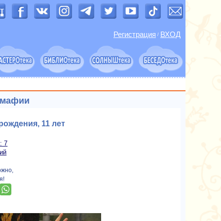
Регистрация
ВХОД
/
 мафии
рождения, 11 лет
: 7
ий
ожно,
я!