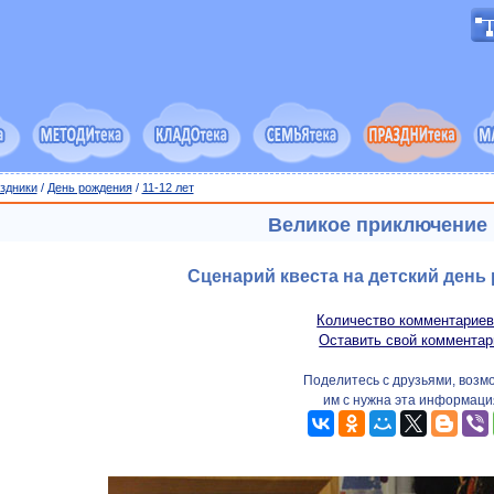
здники
/
День рождения
/
11-12 лет
Великое приключение
Сценарий квеста на детский день 
Количество комментариев
Оставить свой комментар
Поделитесь с друзьями, возм
им с нужна эта информаци