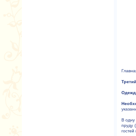
Главна
Третий
Одежд
Необх
указан
В одну
пруду 
гостей