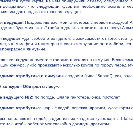
отыскался кусок карты, на нем обнаружили отметку следующего п
 догадаться, что следующий кусок им необходимо искать в лес
ться, им дает подсказки главная ведущая.
я ведущая:
Поздравляю вас, мои гангстеры, с первой находкой! А
 где мы будем их скать? (ребята должны ответить, что в лесу) А вы
я ведущая ждет любой ответ детей; в зависимости от того, стоит
яет, что у мафии и гангстеров и соответствующие автомобили, сег
м прекрасном лимузине!
главная ведущая вместе с гостями проходят в лимузин. В зависимо
щий конкурс, либо проезжают несколько кругов по городу перед эт
димая атрибутика в лимузин:
сладости (типа "Барни"), сок, вод
 конкурс «Обстрел в лесу».
а ведущего №2:
по погоде, шляпа гангстера, очки, пистолет.
одимая атрибутика:
шары с водой, веревка, дротики, кусок карты
ры наполняются водой, в один из них кладется кусок карты. Шар
оте так, чтобы ребенок мог спокойно докинуть дротиком.