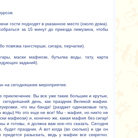
урсов.
ени гости подходят в указанное место (около дома).
собраться за 15 минут до приезда лимузина, чтобы
 повязка гангстерши, сигара, перчатки).
ары, маски мафиози, бутылка воды, тату, карта
ледующих заданий).
лан на сегодняшнее мероприятие.
е приключение. Вы все уже такие большие и крутые,
 сегодняшний день, как праздник Великой мафии.
ировки, что мы банда! (раздает одинаковые тату,
а воды) Но это еще не все! Мы - мафия, но никто не
ски мафиози) и, конечно же, какая мафия без сигар!
ы и готовы, я должна вам кое-что сказать. Сегодня
будет праздник. А вот когда (во сколько) и где он
и придется разыскать, ведь у мафии все секретно.