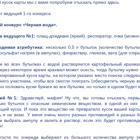
 кусок карты мы с вами попробуем отыскать прямо здесь.
т ведущий 1-го конкурса.
 конкурс «Черная вода».
а ведущего №1:
плащ-дождевик (яркий), респиратор, очки (можно
одимая атрибутика:
несколько 0,5 л бутылок (количество бутыло
осульфат натрия (в ампулах), физраствор, глюкоза, вата (для откры
е во всех бутылках с водой растворяется картофельный крахма
Через некоторое время крахмал может осесть, тогда бутылку нужно 
нированный кусок карты, на котором указано место поиска следующ
него участника, чтобы все смогли поиграть (обесцветить черную во
о положить куски бумаги во все бутылки, но только в одном будет к
ий №1:
Здравствуй, мафия! Ну что, вы готовы отыскать первы
ько бутылок с опасным химическим веществом, в одной из них и
щий кусок. И пока это вещество не превратило кусок вашей карты 
ь я не знаю. У меня очень много разных противоядий в разных б
и выбрать ампулу и залить в раствор, если это будет противояди
и!
гости по очереди выбирают из большого количества ампулу (ж