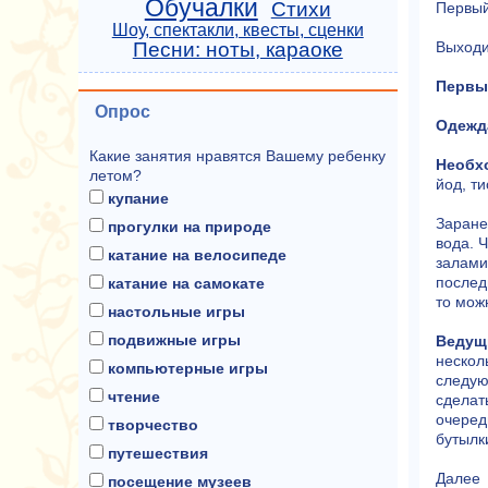
Обучалки
Стихи
Первый
Шоу, спектакли, квесты, сценки
Песни: ноты, караоке
Выходи
Первый
Опрос
Одежд
Какие занятия нравятся Вашему ребенку
Необх
летом?
йод, ти
купание
Заране
прогулки на природе
вода. 
катание на велосипеде
залами
послед
катание на самокате
то можн
настольные игры
подвижные игры
Ведущ
нескол
компьютерные игры
следую
чтение
сделат
очеред
творчество
бутылк
путешествия
Далее 
посещение музеев