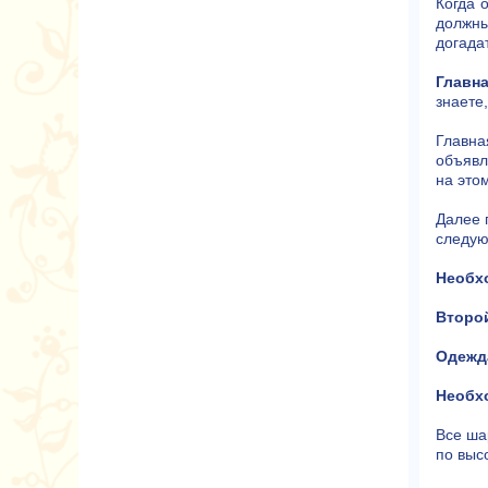
Когда 
должны
догада
Главна
знаете,
Главна
объявл
на это
Далее 
следую
Необхо
Второй
Одежд
Необх
Все ша
по выс