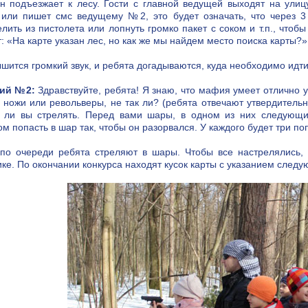
н подъезжает к лесу. Гости с главной ведущей выходят на улиц
 или пишет смс ведущему №2, это будет означать, что через 3
елить из пистолета или лопнуть громко пакет с соком и т.п., чтоб
т: «На карте указан лес, но как же мы найдем место поиска карты?»
ышится громкий звук, и ребята догадываются, куда необходимо идт
ий №2:
Здравствуйте, ребята! Я знаю, что мафия умеет отлично у
 ножи или револьверы, не так ли? (ребята отвечают утвердитель
 ли вы стрелять. Перед вами шары, в одном из них следующий
ом попасть в шар так, чтобы он разорвался. У каждого будет три по
по очереди ребята стреляют в шары. Чтобы все настрелялись, 
ике. По окончании конкурса находят кусок карты с указанием следу