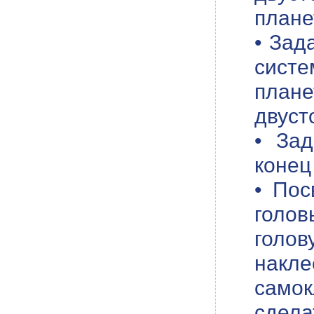
плане
• Зад
сист
плане
двуст
• Зад
конец
• Пос
голо
голо
накл
самок
сдела