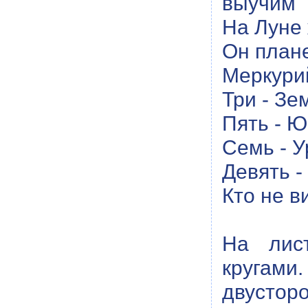
выучим "
На Луне 
Он плане
Меркурий
Три - Зе
Пять - Ю
Семь - У
Девять -
Кто не в
На лис
кругам
двусторо