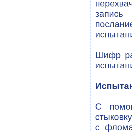
перехв
запись 
послани
испытан
Шифр ра
испытан
Испытан
С помо
стыковку
с флома