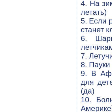
4. На зи
летать)
5. Если 
станет к
6. Шар
летчикам
7. Летуч
8. Пауки
9. В Аф
для дет
(да)
10. Бол
Америке