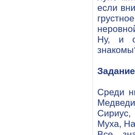
если вни
грустно
неровной
Ну, и с
знакомы?
Задание
Среди н
Медведи
Сириус,
Муха, На
Все зна