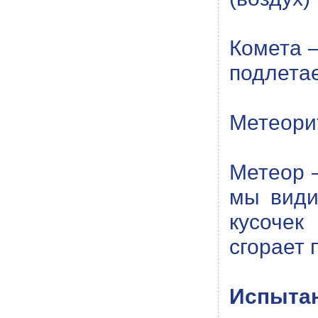
Комета –
подлетае
Метеори
Метеор 
мы види
кусочек
сгорает 
Испытан