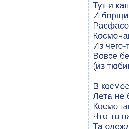
Тут и ка
И борщи,
Расфасов
Космонав
Из чего-
Вовсе бе
(из тюби
В космос
Лета не 
Космонав
Что-то н
Та одеж