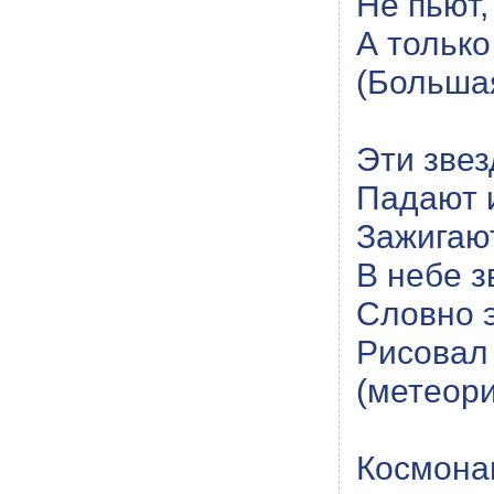
Не пьют,
А только
(Больша
Эти звез
Падают и
Зажигаю
В небе з
Словно э
Рисовал
(метеор
Космонав