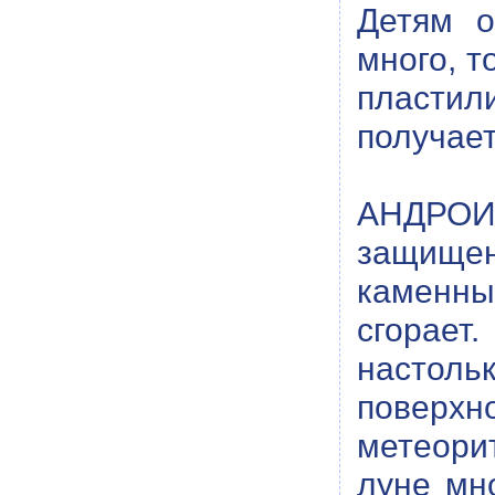
Детям о
много, т
пластил
получает
АНДРОИ
защищен
каменны
сгорае
настоль
поверхн
метеорит
луне мн