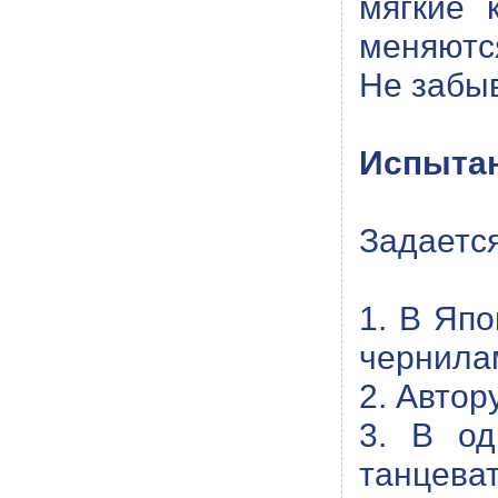
мягкие 
меняютс
Не забы
Испытан
Задается
1. В Япо
чернила
2. Автор
3. В од
танцеват