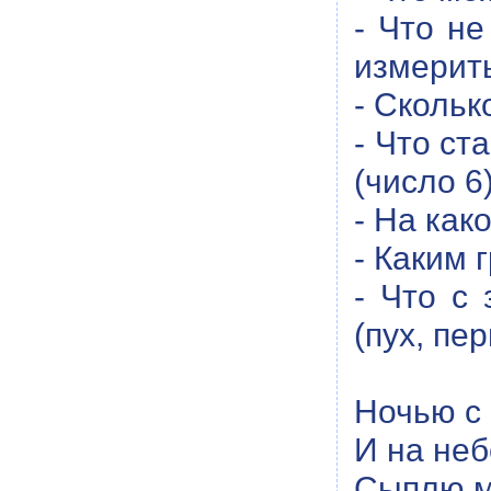
- Что н
измерить
- Скольк
- Что ст
(число 6
- На как
- Каким 
- Что с
(пух, пер
Ночью с
И на неб
Сыплю м