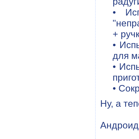
радуг
• Ис
"непр
+ руч
• Исп
для м
• Исп
приго
• Сок
Ну, а те
Андроид 