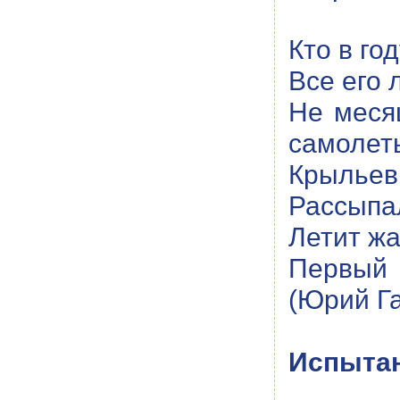
Кто в го
Все его 
Не месяц
самолеты
Крыльев 
Рассыпал
Летит жа
Первый 
(Юрий Га
Испытан