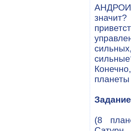
АНДРОИД
значит
приветс
управле
сильных
сильные
Конечно
планеты
Задание
(8 план
Сатурн,