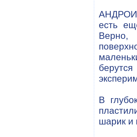
АНДРОИД
есть ещ
Верно,
поверх
маленьки
берутс
эксперим
В глубо
пластил
шарик и 