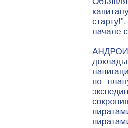
Объявл
капитан
старту!"
начале с
АНДРОИД
доклад
навигац
по план
экспеди
сокрови
пиратам
пиратам