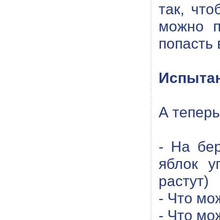
так, чт
можно п
попасть 
Испытан
А теперь
- На бе
яблок у
растут)
- Что мо
- Что мо