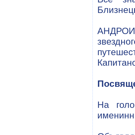
Близнецы
АНДРОИ
звездно
путеше
Капитано
Посвяще
На голо
именинни