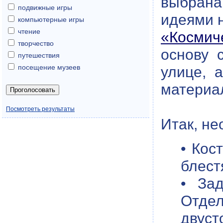
выбрана
подвижные игры
идеями 
компьютерные игры
чтение
«Космич
творчество
основу 
путешествия
посещение музеев
улице, 
материал
Посмотреть результаты
Итак, н
• Кос
блест
• За
Отдел
двуст