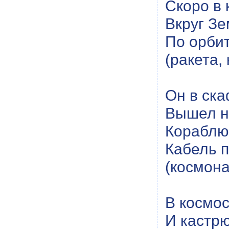
Скоро в 
Вкруг Зе
По орбит
(ракета,
Он в ска
Вышел н
Кораблю
Кабель 
(космона
В космос
И кастрю