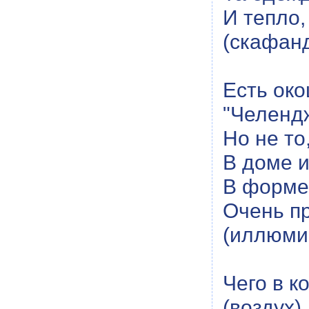
И тепло,
(скафан
Есть око
"Челендж
Но не то
В доме и
В форме 
Очень пр
(иллюми
Чего в к
(воздух)