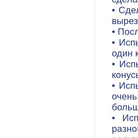
• Сде
вырез
• Пос
• Исп
один 
• Исп
конус
• Исп
очень
больш
• Ис
разно