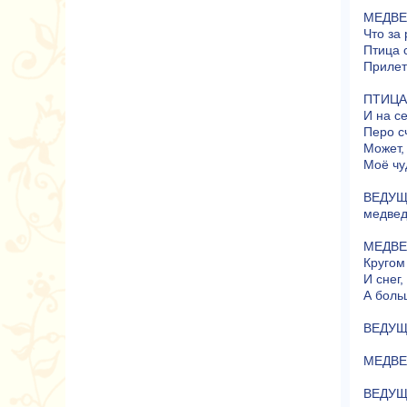
МЕДВЕДЬ
Что за 
Птица с
Прилет
ПТИЦА:
И на с
Перо с
Может, 
Моё чу
ВЕДУЩА
медвед
МЕДВЕД
Кругом
И снег,
А боль
ВЕДУЩА
МЕДВЕД
ВЕДУЩА