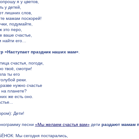
опрошу я у цветов,
ть у детей,
ет лишних слов,
те мамам поскорей!
чки, подумайте,
ж это перо,
е ваше счастье,
м найти его…
р «Наступает праздник наших мам»
.
тица счастья, погоди,
о твоё, смотри!
ла ты его
голубой реки.
 разве нужно счастье
на планете?
них же есть оно.
стье...
ором): Дети!
нограмму песни
«Мы желаем счастья вам»
дети
раздают мамам 
БЁНОК: Мы сегодня постарались,