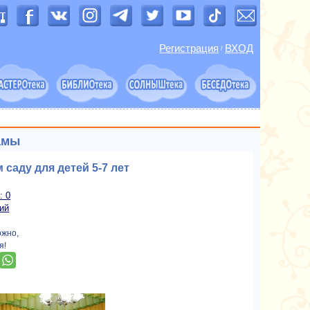
Регистрация
ВХОД
/
амы
 саду для детей 5-7 лет
: 0
ий
ожно,
я!