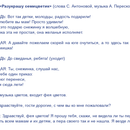
«Разукрашу семицветик»
(слова С. Антоновой, музыка А. Переско
Ь: Вот так детки, молодцы, радость подарили!
 любите вы мам! Просто удивили!
 это подарю снежинку я волшебную,
ка эта не простая, она желанья исполняет.
Я: А давайте пожелаем скорей на юге очутиться, а то здесь так 
мишка!
Ь: До свиданья, ребята! (уходит)
Я: Ты, снежинка, слушай нас,
тебе один приказ:
 юг перенеси,
м сюда лети!
 музыка цветов, входит фея цветов.
дравствуйте, гости дорогие, с чем вы ко мне пожаловали?
 Здравствуй, фея цветов! Я прошу тебя, скажи, не видела ли ты п
ь всем мамам и их детям, а пера своего так и не нашла. Я везде л