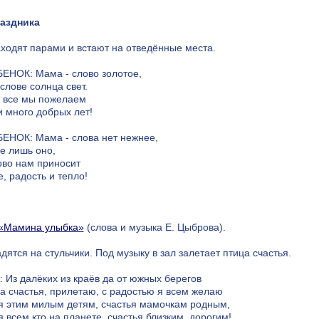
аздника
аходят парами и встают на отведённые места.
БЕНОК: Мама - слово золотое,
слове солнца свет.
все мы пожелаем
и много добрых лет!
БЕНОК: Мама - слова нет нежнее,
е лишь оно,
ово нам приносит
, радость и тепло!
«Мамина улыбка»
(слова и музыка Е. Цыброва).
дятся на стульчики. Под музыку в зал залетает птица счастья.
 Из далёких из краёв да от южных берегов
ца счастья, прилетаю, с радостью я всем желаю
я этим милым детям, счастья мамочкам родным,
 всем кто на планете, счастья близким, дорогим!