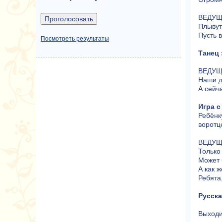
ВЕДУЩА
Плывут
Пусть 
Посмотреть результаты
Танец
ВЕДУЩА
Наши д
А сейч
Игра с
Ребёнк
воротц
ВЕДУЩА
Только
Может б
А как 
Ребята
Русска
Выходи