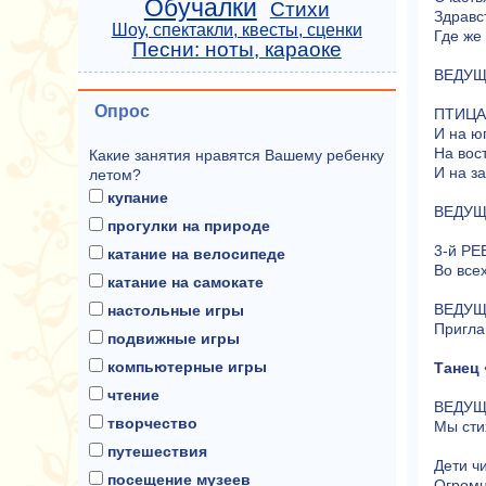
Обучалки
Стихи
Здравст
Шоу, спектакли, квесты, сценки
Где же
Песни: ноты, караоке
ВЕДУЩА
Опрос
ПТИЦА: 
И на юг
На вос
Какие занятия нравятся Вашему ребенку
И на з
летом?
купание
ВЕДУЩА
прогулки на природе
3-й РЕ
катание на велосипеде
Во все
катание на самокате
ВЕДУЩА
настольные игры
Пригла
подвижные игры
компьютерные игры
Танец 
чтение
ВЕДУЩА
творчество
Мы сти
путешествия
Дети ч
посещение музеев
Огром