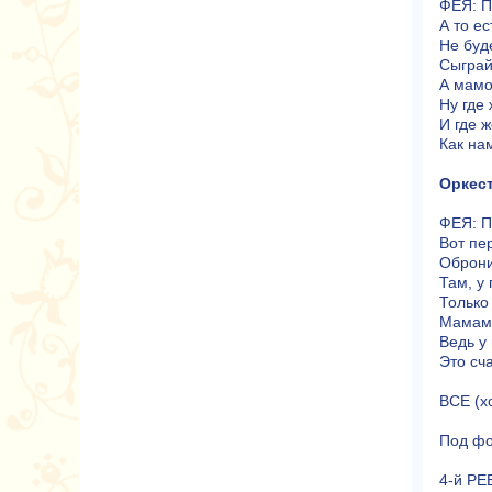
ФЕЯ: П
А то ес
Не буд
Сыграй
А мамо
Ну где 
И где ж
Как на
Оркест
ФЕЯ: П
Вот пер
Оброни
Там, у 
Только
Мамам 
Ведь у 
Это сча
ВСЕ (х
Под фо
4-й РЕ