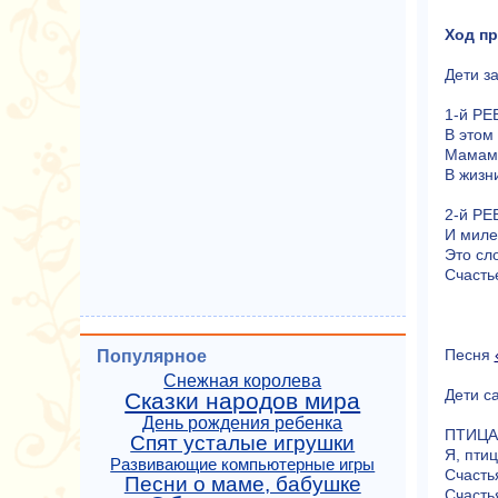
Ход пр
Дети з
1-й РЕ
В этом 
Мамам 
В жизн
2-й РЕ
И миле
Это сл
Счастье
Песня
Популярное
Снежная королева
Дети са
Сказки народов мира
День рождения ребенка
ПТИЦА:
Спят усталые игрушки
Я, пти
Развивающие компьютерные игры
Счасть
Песни о маме, бабушке
Счастья