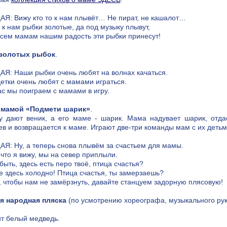
Я: Вижу кто то к нам плывёт… Не пират, не кашалот…
 к нам рыбки золотые, да под музыку плывут,
всем мамам нашим радость эти рыбки принесут!
 золотых рыбок
.
Я: Наши рыбки очень любят на волнах качаться.
етки очень любят с мамами играться.
ас мы поиграем с мамами в игру.
 мамой «Подмети шарик»
.
у дают веник, а его маме - шарик. Мама надувает шарик, отда
ев и возвращается к маме. Играют две-три команды мам с их детьм
Я: Ну, а теперь снова плывём за счастьем для мамы.
 что я вижу, мы на север приплыли.
ыть, здесь есть перо твоё, птица счастья?
же здесь холодно! Птица счастья, ты замерзаешь?
, чтобы нам не замёрзнуть, давайте станцуем задорную плясовую!
я народная пляска
(по усмотрению хореографа, музыкального рук
т белый медведь.