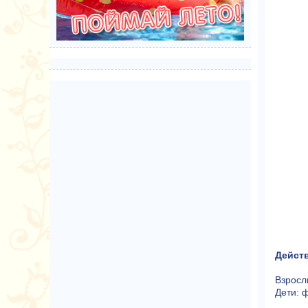
Дейст
Взросл
Дети: 