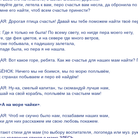
вуйте дети, летела к вам, перо счастья вам несла, да обронила по
 мне его найти, чтоб всем счастье принести?
Я: Дорогая птица счастья! Давай мы тебе поможем найти твоё пер
Где я только не была! По всему свету, но нигде пера моего нету,
е, где фея цветов, и на севере где много ветров,
токе побывала, к падишаху залетала,
ападе была, но пера я не нашла.
Я: Вот какое горе, ребята. Как же счастье для наших мам найти? 
БЁНОК: Ничего мы не боимся, мы по морю поплывём,
х странах побываем и перо её найдём!
Я: Ну-ка, смелый капитан, ты скомандуй лучше нам,
шай на свой корабль, поплывём за счастьем мам!
«А на море чайки»
.
Я: Чтоб не скучно было нам, позабавим наших мам,
хи для них расскажем им свою любовь покажем.
итают стихи для мам (по выбору воспитателя, логопеда или муз. ру
ная
коллекция стихов о маме ЗДЕСЬ
.