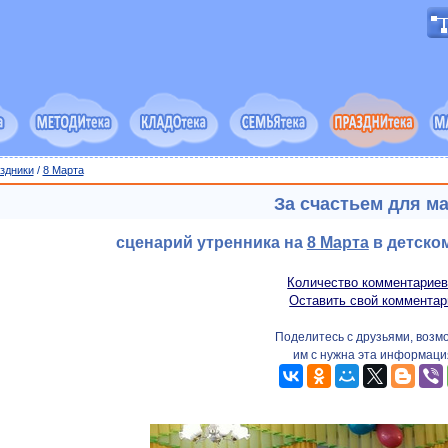
здники
/
8 Марта
За счастьем для м
сценарий утренника на
8 Марта
в детском
Количество комментариев
Оставить свой комментар
Поделитесь с друзьями, возм
им с нужна эта информаци