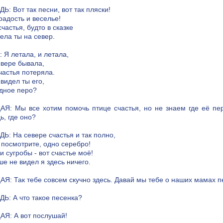
: Вот так песни, вот так пляски!
радость и веселье!
частья, будто в сказке
ела ты на север.
 Я летала, и летала,
евере бывала,
частья потеряла.
видел ты его,
дное перо?
Я: Мы все хотим помочь птице счастья, но не знаем где её пер
ь, где оно?
Ь: На севере счастья и так полно,
 посмотрите, одно серебро!
 и сугробы - вот счастье моё!
ше не видел я здесь ничего.
Я: Так тебе совсем скучно здесь. Давай мы тебе о наших мамах п
Ь: А что такое песенка?
Я: А вот послушай!