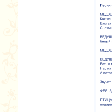
Песня 
МЕДВЕД
Как же
Вам за
Снежин
ВЕДУЩА
белый 
МЕДВЕД
ВЕДУЩА
Есть к 
Нас на
А пото
Звучит
ФЕЯ: З
ПТИЦА:
подарит