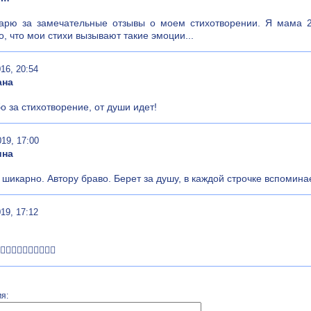
арю за замечательные отзывы о моем стихотворении. Я мама 2
о, что мои стихи вызывают такие эмоции...
16, 20:54
ана
о за стихотворение, от души идет!
019, 17:00
ина
 шикарно. Автору браво. Берет за душу, в каждой строчке вспоминае
19, 17:12
👍🏼👍🏼👍🏼😻😻😻😻
я: