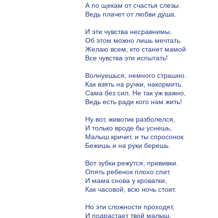
А по щекам от счастья слезы.
Ведь плачет от любви душа.
И эти чувства несравнимы.
Об этом можно лишь мечтать.
Желаю всем, кто станет мамой
Все чувства эти испытать!
Волнуешься, немного страшно.
Как взять на ручки, накормить.
Сама без сил. Не так уж важно,
Ведь есть ради кого нам жить!
Ну вот, животик разболелся,
И только вроде бы уснешь,
Малыш кричит, и ты спросонок
Бежишь и на руки берешь.
Вот зубки режутся, прививки.
Опять ребенок плохо спит.
И мама снова у кроватки,
Как часовой, всю ночь стоит.
Но эти сложности проходят,
И подрастает твой малыш.