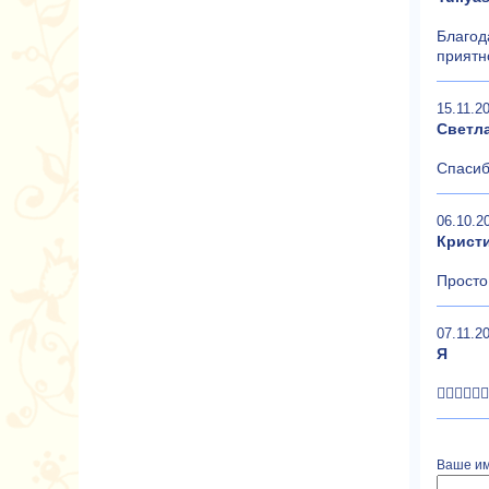
Благод
приятн
15.11.20
Светл
Спасиб
06.10.2
Крист
Просто
07.11.20
Я
👍🏼👍🏼👍🏼
Ваше им