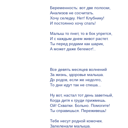
Беременность: вот две полоски,
Анализов не сосчитать.
Хочу селедку. Нет! Клубнику!
И постоянно хочу спать!
Малыш то пнет, то в бок упрется,
И с каждым днем живот растет.
Ты перед родами как шарик,
А может даже бегемот!..
Все девять месяцев волнений
За жизнь, здоровье малыша.
До родов, если же недолго,
То дни идут так не спеша...
Ну вот, настал тот день заветный,
Когда дитя к груди прижмешь.
Ой! Схватки. Больно. Помогите!
Ты справишься. Переживешь!
Тебе несут родной комочек.
Запеленали малыша.