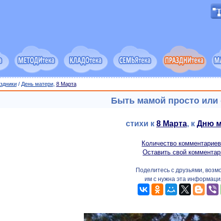
здники
/
День матери
,
8 Марта
Быть мамой просто или
cтихи к
8 Марта
, к
Дню м
Количество комментариев
Оставить свой комментар
Поделитесь с друзьями, возм
им с нужна эта информаци