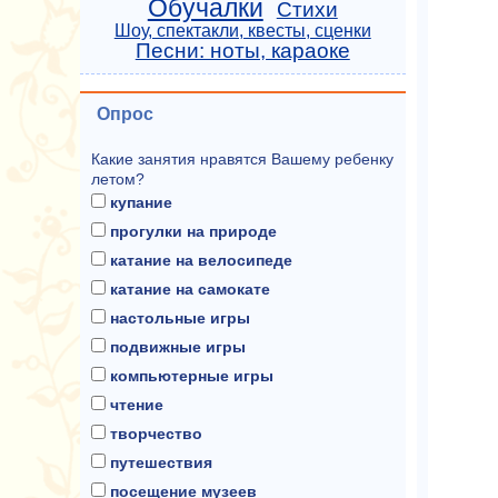
Обучалки
Стихи
Шоу, спектакли, квесты, сценки
Песни: ноты, караоке
Опрос
Какие занятия нравятся Вашему ребенку
летом?
купание
прогулки на природе
катание на велосипеде
катание на самокате
настольные игры
подвижные игры
компьютерные игры
чтение
творчество
путешествия
посещение музеев