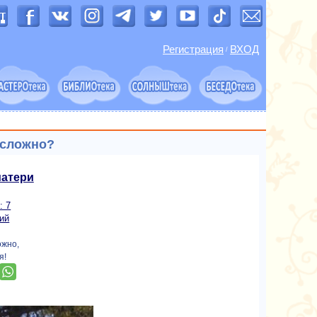
Регистрация
ВХОД
/
 сложно?
атери
: 7
ий
ожно,
я!