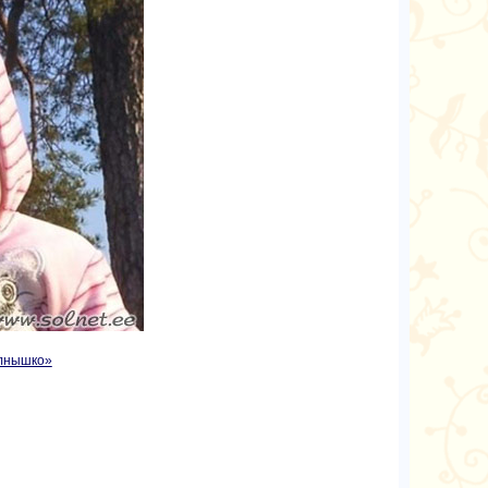
лнышко»