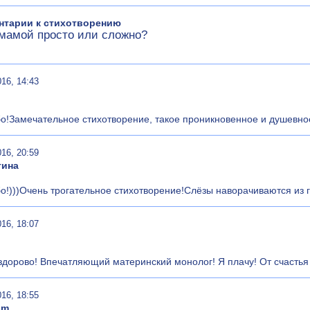
нтарии к стихотворению
мамой просто или сложно?
016, 14:43
о!Замечательное стихотворение, такое проникновенное и душевно
016, 20:59
тина
о!)))Очень трогательное стихотворение!Слёзы наворачиваются из гл
016, 18:07
здорово! Впечатляющий материнский монолог! Я плачу! От счастья 
016, 18:55
sm