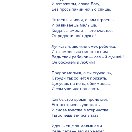
И вот уже ты, слава Богу,
Без просыпаний ночью спишь.
Читаешь книжки, с ним играешь
И развиваешь малыша.
Когда вы вместе — это счастье,
От радости поёт душа!
Лучистый, звонкий смех ребенка,
И ты смеешься вместе с ним.
Ведь твой ребенок — самый лучший!
Он обожаем и любим!
Подрос малыш, а ты скучаешь,
К груди так хочется прижать.
Целуешь на ночь, обнимаешь,
И сам уже идет он спать.
Как быстро время пролетает,
Его так хочешь удержать.
И снова чувства материнства
Ты хочешь эти испытать.
Идешь еще за малышами.
Ведь дети — это дар небес.