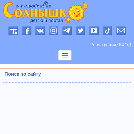
Регистрация
ВХОД
/
Показать
меню
Поиск по сайту