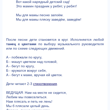
Вот какой нарядный детский сад!
Это мамин праздник у ребят, у ребят!
Мы для мамы песню запоём.
Мы для мамы пляску заведём, заведём!
После песни дети становятся в круг. Исполняется любой
танец с цветами
по выбору музыкального руководителя
или по схеме следующих движений.
А - побежали по кругу,
Б - машут цветком над головой,
А - бегут по кругу,
Б - кружатся вокруг себя,
А - бегут к маме, вручая ей цветок.
Дети читают 2-3
стихотворения
.
ВЕДУЩАЯ: Нам на месте не сидится,
Любим мы повеселиться.
Нам плясать и петь не лень!
Мы б плясали целый день.