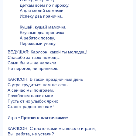
Деткам всем по пирожку,
А для милой мамочки,
Испеку два пряничка.
Кушай, кушай мамочка
Вкусные два пряничка,
А ребяток позову,
Пирожками угощу.
ВЕДУЩАЯ: Карлсон, какой ты молодец!
Спасибо за твою помощь.
Сами бы мы не напекли
Ни пирогов, ни пряников.
КАРЛСОН: В такой праздничный день
С утра трудиться нам не лень.
А сейчас мы поиграем,
Позабавим наших мам,
Пусть от их улыбок ярких
Станет радостнее вам!
Игра
«Прятки с платочками»
.
КАРЛСОН: С платочками мы весело играли,
Вы, ребята, не устали?