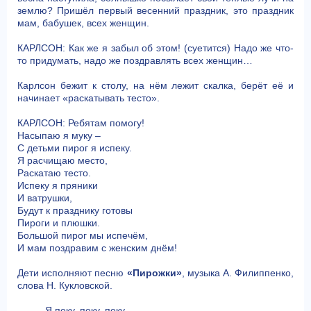
землю? Пришёл первый весенний праздник, это праздник
мам, бабушек, всех женщин.
КАРЛСОН: Как же я забыл об этом! (суетится) Надо же что-
то придумать, надо же поздравлять всех женщин…
Карлсон бежит к столу, на нём лежит скалка, берёт её и
начинает «раскатывать тесто».
КАРЛСОН: Ребятам помогу!
Насыпаю я муку –
С детьми пирог я испеку.
Я расчищаю место,
Раскатаю тесто.
Испеку я пряники
И ватрушки,
Будут к празднику готовы
Пироги и плюшки.
Большой пирог мы испечём,
И мам поздравим с женским днём!
Дети исполняют песню
«Пирожки»
, музыка А. Филиппенко,
слова Н. Кукловской.
Я пеку, пеку, пеку