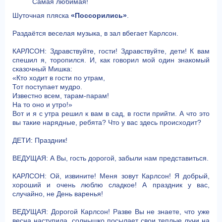
Самая любимая!
Шуточная пляска
«Поссорились»
.
Раздаётся веселая музыка, в зал вбегает Карлсон.
КАРЛСОН: Здравствуйте, гости! Здравствуйте, дети! К вам
спешил я, торопился. И, как говорил мой один знакомый
сказочный Мишка:
«Кто ходит в гости по утрам,
Тот поступает мудро.
Известно всем, тарам-парам!
На то оно и утро!»
Вот и я с утра решил к вам в сад, в гости прийти. А что это
вы такие нарядные, ребята? Что у вас здесь происходит?
ДЕТИ: Праздник!
ВЕДУЩАЯ: А Вы, гость дорогой, забыли нам представиться.
КАРЛСОН: Ой, извините! Меня зовут Карлсон! Я добрый,
хороший и очень люблю сладкое! А праздник у вас,
случайно, не День варенья!
ВЕДУЩАЯ: Дорогой Карлсон! Разве Вы не знаете, что уже
весна наступила, солнышко посылает свои теплые лучи на