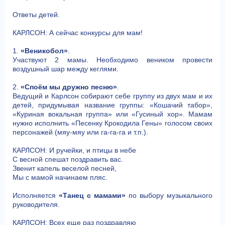
Ответы детей.
КАРЛСОН: А сейчас конкурсы для мам!
1.
«Веникобол»
.
Участвуют 2 мамы. Необходимо веником провести
воздушный шар между кеглями.
2.
«Споём мы дружно песню»
.
Ведущий и Карлсон собирают себе группу из двух мам и их
детей, придумывая название группы: «Кошачий табор»,
«Куриная вокальная группа» или «Гусиный хор». Мамам
нужно исполнить «Песенку Крокодила Гены» голосом своих
персонажей (мяу-мяу или га-га-га и т.п.).
КАРЛСОН: И ручейки, и птицы в небе
С весной спешат поздравить вас.
Звенит капель веселой песней,
Мы с мамой начинаем пляс.
Исполняется
«Танец с мамами»
по выбору музыкального
руководителя.
КАРЛСОН: Всех еще раз поздравляю