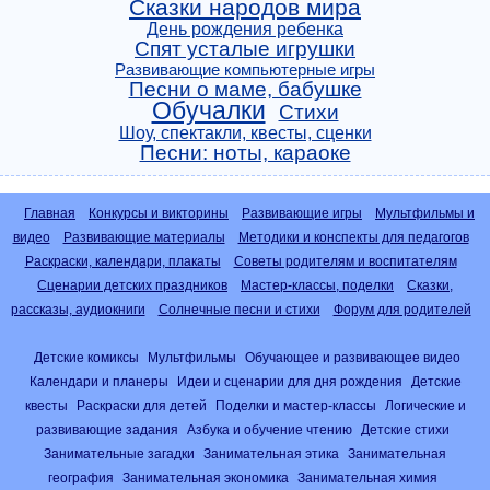
Сказки народов мира
День рождения ребенка
Спят усталые игрушки
Развивающие компьютерные игры
Песни о маме, бабушке
Обучалки
Стихи
Шоу, спектакли, квесты, сценки
Песни: ноты, караоке
Главная
Конкурсы и викторины
Развивающие игры
Мультфильмы и
видео
Развивающие материалы
Методики и конспекты для педагогов
Раскраски, календари, плакаты
Советы родителям и воспитателям
Сценарии детских праздников
Мастер-классы, поделки
Сказки,
рассказы, аудиокниги
Солнечные песни и стихи
Форум для родителей
Детские комиксы
Мультфильмы
Обучающее и развивающее видео
Календари и планеры
Идеи и сценарии для дня рождения
Детские
квесты
Раскраски для детей
Поделки и мастер-классы
Логические и
развивающие задания
Азбука и обучение чтению
Детские стихи
Занимательные загадки
Занимательная этика
Занимательная
география
Занимательная экономика
Занимательная химия