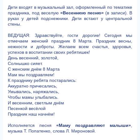
Дети входят в музыкальный зал, оформленный по тематике
праздника, под веселую
«Весеннюю песню»
(в записи). В
руках у детей подснежники. Дети встают у центральной
стены.
ВЕДУЩАЯ: Здравствуйте, гости дорогие! Сегодня мы
отмечаем женский праздник 8 Марта. Праздник весны,
нежности и доброты. Желаем всем счастья, здоровья,
успехов в воспитании своих ребятишек!
День весенний, золотой,
Солнышко сияет.
С женским днём 8 Марта
Мам мы поздравляем!
К празднику ребята постарались:
Аккуратно причесались,
Умывались, наряжались,
Чтобы мамы улыбались.
И весенним, светлым днём
Песенкой весёлой
Праздник наш начнём!
Исполняется песня
«Маму поздравляют малыши»
,
музыка Т. Попатенко, слова Л. Мироновой.