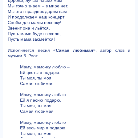
Дороже, лучше наших мам
Мы точно знаем – в мире нет.
Мы этот праздник дарим вам
И продолжаем наш концерт!
Споём для мамы песенку!
Звенит она и льётся,
Пусть маме будет весело,
Пусть мама засмеётся!
Исполняется песня
«Самая любимая»
, автор слов и
музыки З. Роот.
Маму, мамочку люблю –
Ей цветы я подарю.
Ты моя, ты моя
Самая любимая.
Маму, мамочку люблю –
Ей я песню подарю.
Ты моя, ты моя
Самая любимая
Маму, мамочку люблю
Ей весь мир я подарю.
Ты моя, ты моя