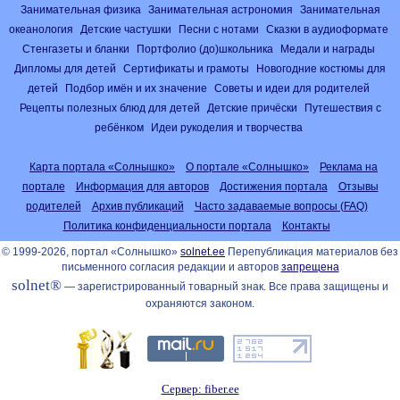
Занимательная физика
Занимательная астрономия
Занимательная
океанология
Детские частушки
Песни с нотами
Сказки в аудиоформате
Стенгазеты и бланки
Портфолио (до)школьника
Медали и награды
Дипломы для детей
Сертификаты и грамоты
Новогодние костюмы для
детей
Подбор имён и их значение
Советы и идеи для родителей
Рецепты полезных блюд для детей
Детские причёски
Путешествия с
ребёнком
Идеи рукоделия и творчества
Карта портала «Солнышко»
О портале «Солнышко»
Реклама на
портале
Информация для авторов
Достижения портала
Отзывы
родителей
Архив публикаций
Часто задаваемые вопросы (FAQ)
Политика конфиденциальности портала
Контакты
© 1999-2026, портал «Солнышко»
solnet.ee
Перепубликация материалов без
письменного согласия редакции и авторов
запрещена
solnet®
— зарегистрированный товарный знак. Все права защищены и
охраняются законом.
Сервер: fiber.ee