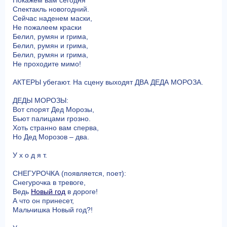
Спектакль новогодний.
Сейчас наденем маски,
Не пожалеем краски
Белил, румян и грима,
Белил, румян и грима,
Белил, румян и грима,
Не проходите мимо!
АКТЕРЫ убегают. На сцену выходят ДВА ДЕДА МОРОЗА.
ДЕДЫ МОРОЗЫ:
Вот спорят Дед Морозы,
Бьют палицами грозно.
Хоть странно вам сперва,
Но Дед Морозов – два.
У х о д я т.
СНЕГУРОЧКА (появляется, поет):
Снегурочка в тревоге,
Ведь
Новый год
в дороге!
А что он принесет,
Мальчишка Новый год?!