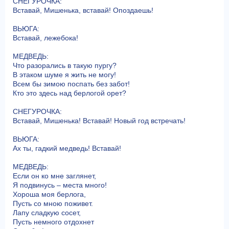
СНЕГУРОЧКА:
Вставай, Мишенька, вставай! Опоздаешь!
ВЬЮГА:
Вставай, лежебока!
МЕДВЕДЬ:
Что разорались в такую пургу?
В этаком шуме я жить не могу!
Всем бы зимою поспать без забот!
Кто это здесь над берлогой орет?
СНЕГУРОЧКА:
Вставай, Мишенька! Вставай! Новый год встречать!
ВЬЮГА:
Ах ты, гадкий медведь! Вставай!
МЕДВЕДЬ:
Если он ко мне заглянет,
Я подвинусь – места много!
Хороша моя берлога,
Пусть со мною поживет.
Лапу сладкую сосет,
Пусть немного отдохнет