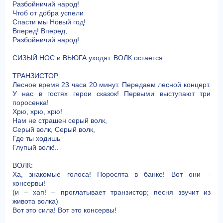
Разбойничий народ!
Чтоб от добра успели
Спасти мы Новый год!
Вперед! Вперед,
Разбойничий народ!
СИЗЫЙ НОС и ВЬЮГА уходят. ВОЛК остается.
ТРАНЗИСТОР:
Лесное время 23 часа 20 минут. Передаем лесной концерт.
У нас в гостях герои сказок! Первыми выступают три
поросенка!
Хрю, хрю, хрю!
Нам не страшен серый волк,
Серый волк, Серый волк,
Где ты ходишь
Глупый волк!..
ВОЛК:
Ха, знакомые голоса! Поросята в банке! Вот они –
консервы!
(и – хап! – проглатывает транзистор; песня звучит из
живота волка)
Вот это сила! Вот это консервы!