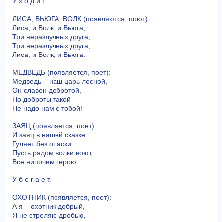
У х о д и т.
ЛИСА, ВЬЮГА, ВОЛК (появляются, поют):
Лиса, и Волк, и Вьюга,
Три неразлучных друга,
Три неразлучных друга,
Лиса, и Волк, и Вьюга.
МЕДВЕДЬ (появляется, поет):
Медведь – наш царь лесной,
Он славен добротой,
Но доброты такой
Не надо нам с тобой!
ЗАЯЦ (появляется, поет):
И заяц в нашей сказке
Гуляет без опаски.
Пусть рядом волки воют,
Все нипочем герою.
У б е г а е т.
ОХОТНИК (появляется, поет):
А я – охотник добрый,
Я не стреляю дробью,