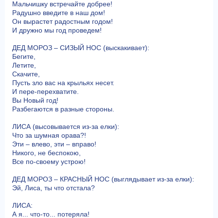
Мальчишку встречайте добрее!
Радушно введите в наш дом!
Он вырастет радостным годом!
И дружно мы год проведем!
ДЕД МОРОЗ – СИЗЫЙ НОС (выскакивает):
Бегите,
Летите,
Скачите,
Пусть зло вас на крыльях несет.
И пере-перехватите.
Вы Новый год!
Разбегаются в разные стороны.
ЛИСА (высовывается из-за елки):
Что за шумная орава?!
Эти – влево, эти – вправо!
Никого, не беспокою,
Все по-своему устрою!
ДЕД МОРОЗ – КРАСНЫЙ НОС (выглядывает из-за елки):
Эй, Лиса, ты что отстала?
ЛИСА:
А я... что-то... потеряла!