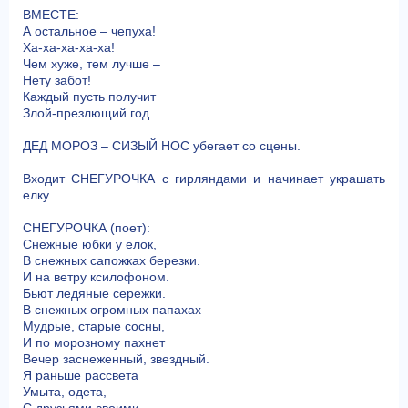
ВМЕСТЕ:
А остальное – чепуха!
Ха-ха-ха-ха-ха!
Чем хуже, тем лучше –
Нету забот!
Каждый пусть получит
Злой-презлющий год.
ДЕД МОРОЗ – СИЗЫЙ НОС убегает со сцены.
Входит СНЕГУРОЧКА с гирляндами и начинает украшать
елку.
СНЕГУРОЧКА (поет):
Снежные юбки у елок,
В снежных сапожках березки.
И на ветру ксилофоном.
Бьют ледяные сережки.
В снежных огромных папахах
Мудрые, старые сосны,
И по морозному пахнет
Вечер заснеженный, звездный.
Я раньше рассвета
Умыта, одета,
С друзьями своими