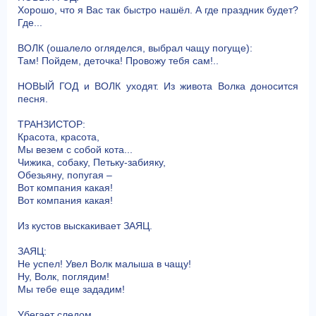
Хорошо, что я Вас так быстро нашёл. А где праздник будет?
Где...
ВОЛК (ошалело огляделся, выбрал чащу погуще):
Там! Пойдем, деточка! Провожу тебя сам!..
НОВЫЙ ГОД и ВОЛК уходят. Из живота Волка доносится
песня.
ТРАНЗИСТОР:
Красота, красота,
Мы везем с собой кота...
Чижика, собаку, Петьку-забияку,
Обезьяну, попугая –
Вот компания какая!
Вот компания какая!
Из кустов выскакивает ЗАЯЦ.
ЗАЯЦ:
Не успел! Увел Волк малыша в чащу!
Ну, Волк, поглядим!
Мы тебе еще зададим!
Убегает следом.