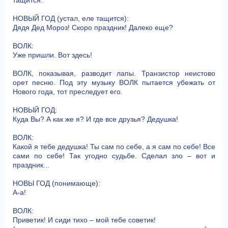
НОВЫЙ ГОД (устал, еле тащится):
Дядя Дед Мороз! Скоро праздник! Далеко еще?
ВОЛК:
Уже пришли. Вот здесь!
ВОЛК, показывая, разводит лапы. Транзистор неистово
орет песню. Под эту музыку ВОЛК пытается убежать от
Нового года, тот преследует его.
НОВЫЙ ГОД:
Куда Вы? А как же я? И где все друзья? Дедушка!
ВОЛК:
Какой я тебе дедушка! Ты сам по себе, а я сам по себе! Все
сами по себе! Так угодно судьбе. Сделал зло – вот и
праздник...
НОВЫ ГОД (понимающе):
А-а!
ВОЛК:
Приветик! И сиди тихо – мой тебе советик!