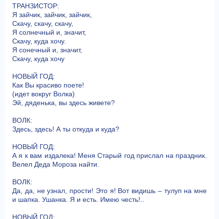
ТРАНЗИСТОР:
Я зайчик, зайчик, зайчик,
Скачу, скачу, скачу,
Я солнечный и, значит,
Скачу, куда хочу.
Я сонечный и, значит,
Скачу, куда хочу
НОВЫЙ ГОД:
Как Вы красиво поете!
(идет вокруг Волка)
Эй, дяденька, вы здесь живете?
ВОЛК:
Здесь, здесь! А ты откуда и куда?
НОВЫЙ ГОД:
А я к вам издалека! Меня Старый год прислал на праздник.
Велел Деда Мороза найти.
ВОЛК:
Да, да, не узнал, прости! Это я! Вот видишь – тулуп на мне
и шапка. Ушанка. Я и есть. Имею честь!..
НОВЫЙ ГОД: