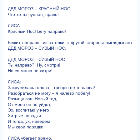
ДЕД МОРОЗ – КРАСНЫЙ НОС:
Что-то ты чудная, право!
ЛИСА:
Красный Нос! Бегу направо!
Бежит направо, из-за елки с другой стороны выглядывает
ДЕД МОРОЗ – СИЗЫЙ НОС.
ДЕД МОРОЗ – СИЗЫЙ НОС:
Ты направо?! Ну, смотри!
Но со мною не хитри!
ЛИСА:
Закружилась голова – говорю не те слова!
Разобраться не могу – я налево побегу!
Разыщу ваш Новый год,
От меня он не уйдет,
Эх, воспитаю у него
Хитрые повадки.
И тогда, ух, наведем
Мы свои порядки!
ЛИСА убегает прямо.