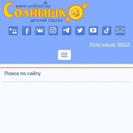
Регистрация
ВХОД
/
Показать
меню
Поиск по сайту