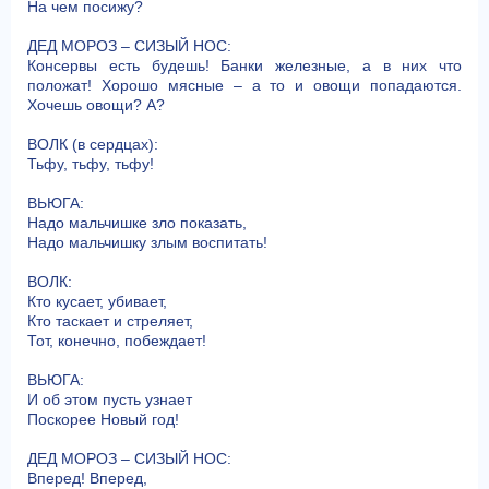
На чем посижу?
ДЕД МОРОЗ – СИЗЫЙ НОС:
Консервы есть будешь! Банки железные, а в них что
положат! Хорошо мясные – а то и овощи попадаются.
Хочешь овощи? А?
ВОЛК (в сердцах):
Тьфу, тьфу, тьфу!
ВЬЮГА:
Надо мальчишке зло показать,
Надо мальчишку злым воспитать!
ВОЛК:
Кто кусает, убивает,
Кто таскает и стреляет,
Тот, конечно, побеждает!
ВЬЮГА:
И об этом пусть узнает
Поскорее Новый год!
ДЕД МОРОЗ – СИЗЫЙ НОС:
Вперед! Вперед,