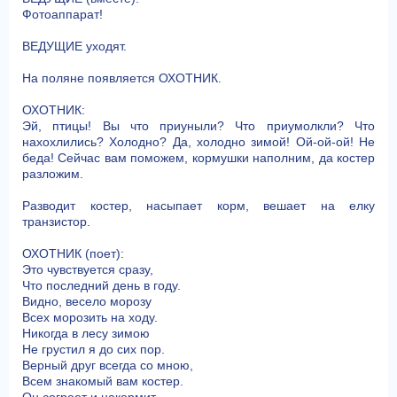
Фотоаппарат!
ВЕДУЩИЕ уходят.
На поляне появляется ОХОТНИК.
ОХОТНИК:
Эй, птицы! Вы что приуныли? Что приумолкли? Что
нахохлились? Холодно? Да, холодно зимой! Ой-ой-ой! Не
беда! Сейчас вам поможем, кормушки наполним, да костер
разложим.
Разводит костер, насыпает корм, вешает на елку
транзистор.
ОХОТНИК (поет):
Это чувствуется сразу,
Что последний день в году.
Видно, весело морозу
Всех морозить на ходу.
Никогда в лесу зимою
Не грустил я до сих пор.
Верный друг всегда со мною,
Всем знакомый вам костер.
Он согреет и накормит,