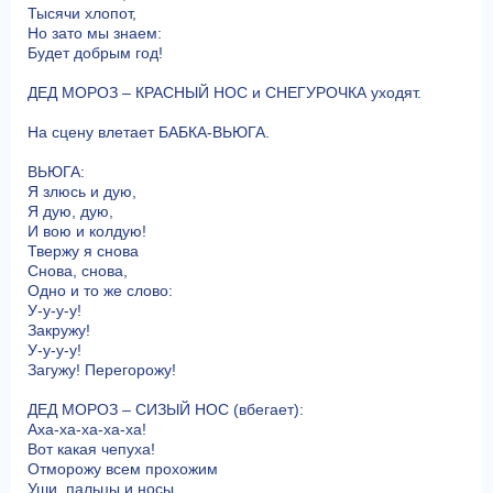
Тысячи хлопот,
Но зато мы знаем:
Будет добрым год!
ДЕД МОРОЗ – КРАСНЫЙ НОС и СНЕГУРОЧКА уходят.
На сцену влетает БАБКА-ВЬЮГА.
ВЬЮГА:
Я злюсь и дую,
Я дую, дую,
И вою и колдую!
Твержу я снова
Снова, снова,
Одно и то же слово:
У-у-у-у!
Закружу!
У-у-у-у!
Загужу! Перегорожу!
ДЕД МОРОЗ – СИЗЫЙ НОС (вбегает):
Аха-ха-ха-ха-ха!
Вот какая чепуха!
Отморожу всем прохожим
Уши, пальцы и носы,