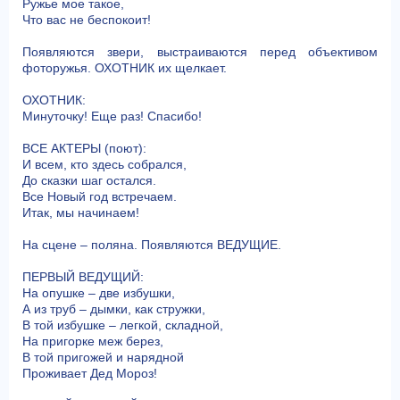
Ружье мое такое,
Что вас не беспокоит!
Появляются звери, выстраиваются перед объективом
фоторужья. ОХОТНИК их щелкает.
ОХОТНИК:
Минуточку! Еще раз! Спасибо!
ВСЕ АКТЕРЫ (поют):
И всем, кто здесь собрался,
До сказки шаг остался.
Все Новый год встречаем.
Итак, мы начинаем!
На сцене – поляна. Появляются ВЕДУЩИЕ.
ПЕРВЫЙ ВЕДУЩИЙ:
На опушке – две избушки,
А из труб – дымки, как стружки,
В той избушке – легкой, складной,
На пригорке меж берез,
В той пригожей и нарядной
Проживает Дед Мороз!