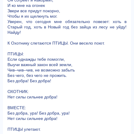
И ко мне на огонек
Звери все придут покорно,
Чтобы я их щелкнуть мог.
Уверен, что сегодня мне обязательно повезет: хоть в
Старый год, хоть в Новый год без зайца из лесу не уйду!
Найду!
К Охотнику слетаются ПТИЦЫ. Они весело поют.
ПТИЦЫ:
Если однажды тебе помогли,
Выучи важный закон всей земли,
Чив–чив–чив, не возможно забыть
Без чего, без чего не прожить.
Без добра! Без добра!
ОХОТНИК:
Нет силы сильнее добра!
ВМЕСТЕ:
Без добра, ура! Без добра, ура!
Нет силы сильнее добра!
ПТИЦЫ улетают.