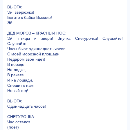
ВЬЮГА:
Эй, зверюжки!
Бегите к бабке Вьюжке!
Эй!
ДЕД МОРОЗ – КРАСНЫЙ НОС:
Эй, птицы и звери! Внучка Снегурочка! Слушайте!
Слушайте!
Часы бьют одиннадцать часов.
С моей морозной площади
Недаром звон идет!
В поезде,
На лодке,
В ракете
И на лошади,
Спешит к нам
Новый год!
ВЬЮГА:
Одиннадцать часов!
СНЕГУРОЧКА:
Час остался!
(поет)