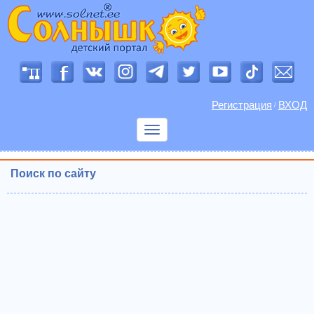
Регистрация
ВХОД
/
Показать
меню
Поиск по сайту