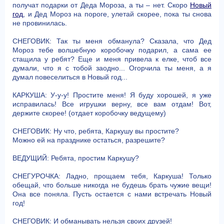
получат подарки от Деда Мороза, а ты – нет. Скоро
Новый
год
, и Дед Мороз на пороге, улетай скорее, пока ты снова
не провинилась.
СНЕГОВИК: Так ты меня обманула? Сказала, что Дед
Мороз тебе волшебную коробочку подарил, а сама ее
стащила у ребят? Еще и меня привела к елке, чтоб все
думали, что я с тобой заодно... Огорчила ты меня, а я
думал повеселиться в Новый год...
КАРКУША: У-у-у! Простите меня! Я буду хорошей, я уже
исправилась! Все игрушки верну, все вам отдам! Вот,
держите скорее! (отдает коробочку ведущему)
СНЕГОВИК: Ну что, ребята, Каркушу вы простите?
Можно ей на празднике остаться, разрешите?
ВЕДУЩИЙ: Ребята, простим Каркушу?
СНЕГУРОЧКА: Ладно, прощаем тебя, Каркуша! Только
обещай, что больше никогда не будешь брать чужие вещи!
Она все поняла. Пусть остается с нами встречать Новый
год!
СНЕГОВИК: И обманывать нельзя своих друзей!