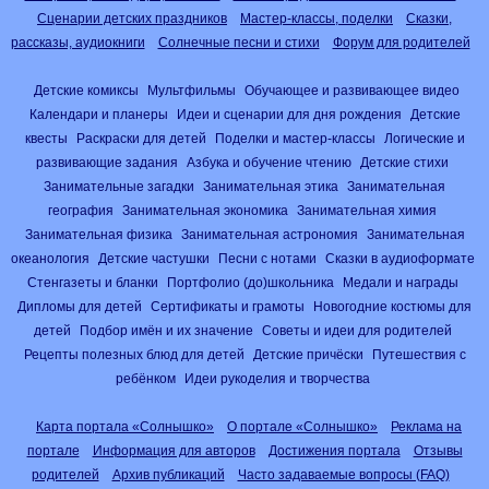
Сценарии детских праздников
Мастер-классы, поделки
Сказки,
рассказы, аудиокниги
Солнечные песни и стихи
Форум для родителей
Детские комиксы
Мультфильмы
Обучающее и развивающее видео
Календари и планеры
Идеи и сценарии для дня рождения
Детские
квесты
Раскраски для детей
Поделки и мастер-классы
Логические и
развивающие задания
Азбука и обучение чтению
Детские стихи
Занимательные загадки
Занимательная этика
Занимательная
география
Занимательная экономика
Занимательная химия
Занимательная физика
Занимательная астрономия
Занимательная
океанология
Детские частушки
Песни с нотами
Сказки в аудиоформате
Стенгазеты и бланки
Портфолио (до)школьника
Медали и награды
Дипломы для детей
Сертификаты и грамоты
Новогодние костюмы для
детей
Подбор имён и их значение
Советы и идеи для родителей
Рецепты полезных блюд для детей
Детские причёски
Путешествия с
ребёнком
Идеи рукоделия и творчества
Карта портала «Солнышко»
О портале «Солнышко»
Реклама на
портале
Информация для авторов
Достижения портала
Отзывы
родителей
Архив публикаций
Часто задаваемые вопросы (FAQ)