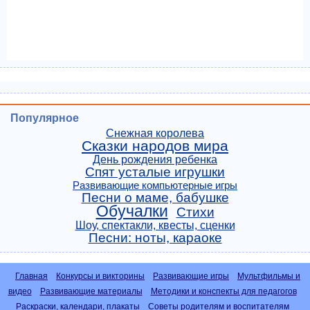
Популярное
Снежная королева
Сказки народов мира
День рождения ребенка
Спят усталые игрушки
Развивающие компьютерные игры
Песни о маме, бабушке
Обучалки
Стихи
Шоу, спектакли, квесты, сценки
Песни: ноты, караоке
Главная
Конкурсы и викторины
Развивающие игры
Мультфильмы и
видео
Развивающие материалы
Методики и конспекты для педагогов
Раскраски, календари, плакаты
Советы родителям и воспитателям