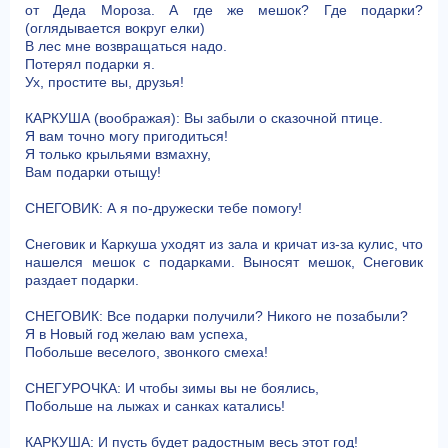
от Деда Мороза. А где же мешок? Где подарки?
(оглядывается вокруг елки)
В лес мне возвращаться надо.
Потерял подарки я.
Ух, простите вы, друзья!
КАРКУША (воображая): Вы забыли о сказочной птице.
Я вам точно могу пригодиться!
Я только крыльями взмахну,
Вам подарки отыщу!
СНЕГОВИК: А я по-дружески тебе помогу!
Снеговик и Каркуша уходят из зала и кричат из-за кулис, что
нашелся мешок с подарками. Выносят мешок, Снеговик
раздает подарки.
СНЕГОВИК: Все подарки получили? Никого не позабыли?
Я в Новый год желаю вам успеха,
Побольше веселого, звонкого смеха!
СНЕГУРОЧКА: И чтобы зимы вы не боялись,
Побольше на лыжах и санках катались!
КАРКУША: И пусть будет радостным весь этот год!