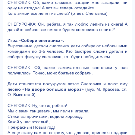
СНЕГОВИК: Ой, какие сложные загадки мне загадали, ни
одну не отгадал! А вот вы теперь отгадайте.
Кого зимой все лепят из снега? (ответ: Снеговика)
СНЕГУРОЧКА: Ой, ребята, я так люблю лепить из снега! А
давайте сейчас все вместе будем снеговиков лепить?
Игра «Собери снеговика».
Вырезанные детали снеговика дети собирают небольшими
командами по 3-5 человек. Кто быстрее сложит детали и
соберет фигурку снеговика, тот будет победителем.
СНЕГОВИК: Ой, какие замечательные снеговики у нас
получились! Точно, моих братьев собрали.
Дети становятся полукругом возле Снеговика и поют ему
песню «На дворе большой мороз»
(муз. М. Красева, сл.
О. Высотской).
СНЕГОВИК: Ну, что ж, ребята!
Мы с вами танцевали, мы пели и играли,
Стихи вы прочитали, водили хоровод.
Какой у нас веселый,
Прекрасный Новый год!
А еще скажу вам по секрету, что для вас, принес я подарки