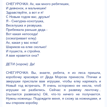
СНЕГУРОЧКА: Ах, как много ребятишек,
И девчонок, и мальчишек!
Здравствуйте, а вот и я!
С Новым годом вас, друзья!
Я - Снегурка-хохотушка,
Веселушка и резвушка.
Прибежала раньше деда -
Вот какая непоседа!
(осматривает елку)
Ах, какая у вас елка!
Шариков на елке сколько!
И пушиста, и стройна.
А вам нравится она?
ДЕТИ (хором): Да!
СНЕГУРОЧКА: Вы, знаете, ребята, я из леса пришла,
коробочку красивую от Деда Мороза принесла. Птички и
зверушки прислали вам игрушки, чтобы елку наряжать и
Новый год встречать. Я очень осторожно ее несла, чтоб
игрушки не разбились. Сейчас я развяжу ленточку...
(пытается развязать) Ой, что-то ничего не получается.
Нужны ножницы. Подождите меня, я схожу за ножницами, и
мы откроем коробку.