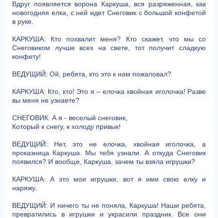
Вдруг появляется ворона Каркуша, вся разряженная, как
новогодняя елка, с ней идет Снеговик с большой конфетой
в руке.
КАРКУША: Кто похвалит меня? Кто скажет, что мы со
Снеговиком лучше всех на свете, тот получит сладкую
конфету!
ВЕДУЩИЙ: Ой, ребята, кто это к нам пожаловал?
КАРКУША: Кто, кто! Это я – елочка хвойная иголочка! Разве
вы меня не узнаете?
СНЕГОВИК: А я - веселый снеговик,
Который к снегу, к холоду привык!
ВЕДУЩИЙ: Нет, это не елочка, хвойная иголочка, а
проказница Каркуша. Мы тебя узнали. А откуда Снеговик
появился? И вообще, Каркуша, зачем ты взяла игрушки?
КАРКУША: А это мои игрушки, вот я ими свою елку и
наряжу.
ВЕДУЩИЙ: И ничего ты не поняла, Каркуша! Наши ребята,
превратились в игрушки и украсили праздник. Все они