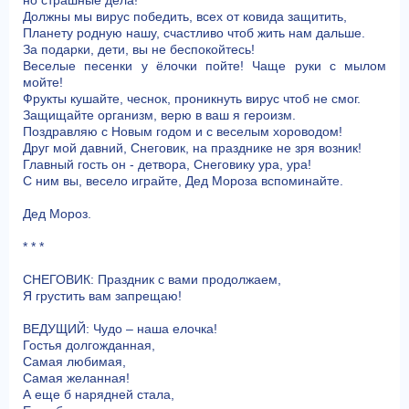
но страшные дела!
Должны мы вирус победить, всех от ковида защитить,
Планету родную нашу, счастливо чтоб жить нам дальше.
За подарки, дети, вы не беспокойтесь!
Веселые песенки у ёлочки пойте! Чаще руки с мылом
мойте!
Фрукты кушайте, чеснок, проникнуть вирус чтоб не смог.
Защищайте организм, верю в ваш я героизм.
Поздравляю с Новым годом и с веселым хороводом!
Друг мой давний, Снеговик, на празднике не зря возник!
Главный гость он - детвора, Снеговику ура, ура!
С ним вы, весело играйте, Дед Мороза вспоминайте.
Дед Мороз.
* * *
СНЕГОВИК: Праздник с вами продолжаем,
Я грустить вам запрещаю!
ВЕДУЩИЙ: Чудо – наша елочка!
Гостья долгожданная,
Самая любимая,
Самая желанная!
А еще б нарядней стала,