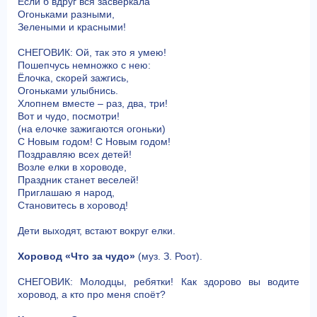
Если б вдруг вся засверкала
Огоньками разными,
Зелеными и красными!
СНЕГОВИК: Ой, так это я умею!
Пошепчусь немножко с нею:
Ёлочка, скорей зажгись,
Огоньками улыбнись.
Хлопнем вместе – раз, два, три!
Вот и чудо, посмотри!
(на елочке зажигаются огоньки)
С Новым годом! С Новым годом!
Поздравляю всех детей!
Возле елки в хороводе,
Праздник станет веселей!
Приглашаю я народ,
Становитесь в хоровод!
Дети выходят, встают вокруг елки.
Хоровод «Что за чудо»
(муз. З. Роот).
СНЕГОВИК: Молодцы, ребятки! Как здорово вы водите
хоровод, а кто про меня споёт?