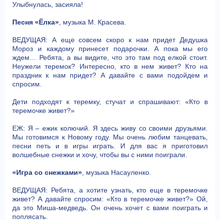
Улыбнулась, засияла!
Песня «Ёлка»
, музыка М. Красева.
ВЕДУЩАЯ: А еще совсем скоро к нам придет Дедушка
Мороз и каждому принесет подарочки. А пока мы его
ждем… Ребята, а вы видите, что это там под елкой стоит.
Неужели теремок? Интересно, кто в нем живет? Кто на
праздник к нам придет? А давайте с вами подойдем и
спросим.
Дети подходят к теремку, стучат и спрашивают: «Кто в
теремочке живет?»
ЕЖ: Я – ежик колючий. Я здесь живу со своими друзьями.
Мы готовимся к Новому году. Мы очень любим танцевать,
песни петь и в игры играть. И для вас я приготовил
волшебные снежки и хочу, чтобы вы с ними поиграли.
«Игра со снежками»
, музыка Насауленко.
ВЕДУЩАЯ: Ребята, а хотите узнать, кто еще в теремочке
живет? А давайте спросим: «Кто в теремочке живет?» Ой,
да это Миша-медведь. Он очень хочет с вами поиграть и
поплясать.