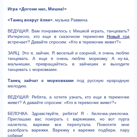
Игра «Догони нас, Мишка!»
«Танец вокруг ёлки»
, музыка Раввина.
ВЕДУЩАЯ: Вам понравилось с Мишкой играть, танцевать?
Интересно, кто еще в сказочном теремочке
Новый год
встречает? Давайте спросим: «Кто в теремочке живет?»
ЗАЯЦ: Это я, зайчик. Я веселый и озорной, я очень люблю
танцевать. А еще я очень люблю морковку. А ну-ка,
мальчишки, превращайтесь в зайчишек и выходите
танцевать с морковками.
Танец зайчат с морковками
под русскую нрародную
мелодию.
ВЕДУЩАЯ: Ребята, а хотите узнать, кто еще в теремочке
живет? А давайте спросим: «Кто в теремочке живет?»
БЕЛОЧКА: Здравствуйте, ребята! Я - белочка-умелочка.
Приглашаю вас поиграть с варежками, но вот пурга
налетела, варежки все перепутала. Помогите мне
разобрать варежки. Варежку к варежке подбери, пару
собери!