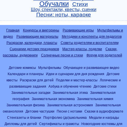
Обучалки
Стихи
Шоу, спектакли, квесты, сценки
Песни: ноты, караоке
Главная
Конкурсы и викторины
Развивающие игры
Мультфильмы и
видео
Развивающие материалы
Методики и конспекты для педагогов
Раскраски, календари, плакаты
Советы родителям и воспитателям
Сценарии детских праздников
Мастер-классы, поделки
Сказки,
рассказы, аудиокниги
Солнечные песни и стихи
Форум для родителей
Детские комиксы
Мультфильмы
Обучающее и развивающее видео
Календари и планеры
Идеи и сценарии для дня рождения
Детские
квесты
Раскраски для детей
Поделки и мастер-классы
Логические и
развивающие задания
Азбука и обучение чтению
Детские стихи
Занимательные загадки
Занимательная этика
Занимательная
география
Занимательная экономика
Занимательная химия
Занимательная физика
Занимательная астрономия
Занимательная
океанология
Детские частушки
Песни с нотами
Сказки в аудиоформате
Стенгазеты и бланки
Портфолио (до)школьника
Медали и награды
Дипломы для детей
Сертификаты и грамоты
Новогодние костюмы для