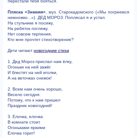
перестали тебя бояться.
Пляска «Зимняя»
, муз. Старокадомского («Мы погреемся
немножко...»). ДЕД МОРОЗ: Поплясал я и устал.
На стульчике я посижу,
На ребяток погляжу.
Нет совсем терпения,
Кто мне прочтет стихотворение?
Дети читают
новогодние стихи
1. Дед Мороз прислал нам ёлку,
Огоньки на ней зажёг.
И блестят на ней иголки,
А на веточках снежок!
2. Всем нам очень хорошо,
Весело сегодня.
Потому, что к нам пришел
Праздник новогодний!
3. Елочка, елочка
В комнате стоит.
Огоньками яркими
Елочка горит!