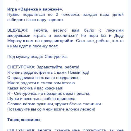
Игра «Варежка к варежке»
.
Нужно поделиться по 2 человека, каждая пара детей
собирает свою пару варежек.
ВЕДУЩАЯ: Ребята, весело вам было с лесными
зверушками играть и веселиться? Но пора бы и Деду
Морозу к нам на праздник прийти. Слышите, ребята, кто-то
к нам идет и песенку поет.
Под музыку входит Снегурочка.
СНЕГУРОЧКА: Здравствуйте, ребята!
Я очень рада встретить с вами Новый год!
С праздником всех вас я поздравляю,
Много радости и смеха вам желаю.
Какая елочка у вас красивая!
Я - Снегурочка, на праздник к вам пришла,
Шутки и веселье с собою принесла.
Словно лёгкие пушинки, кружат белые снежинки.
Потанцуйте вы со мной возле ёлочки лесной!
Танец снежинок.
СНЕГУРОЧКА: Ребята, скажите мне, пожалуйста, вы уже