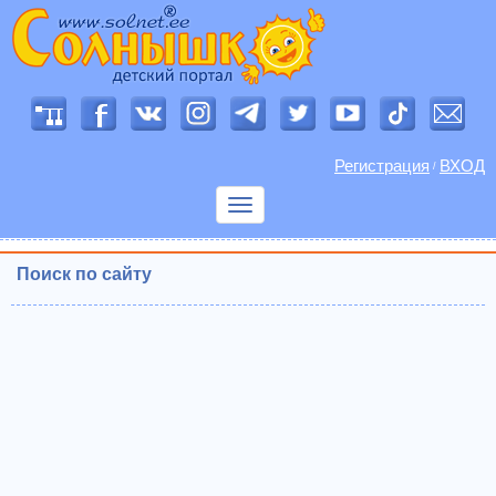
Регистрация
ВХОД
/
Показать
меню
Поиск по сайту