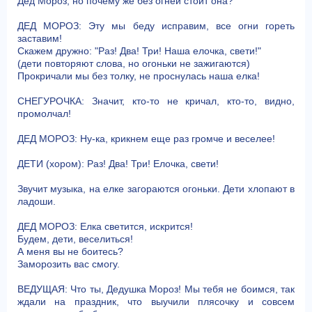
Дед Мороз, но почему же без огней стоит она?
ДЕД МОРОЗ: Эту мы беду исправим, все огни гореть
заставим!
Скажем дружно: "Раз! Два! Три! Наша елочка, свети!"
(дети повторяют слова, но огоньки не зажигаются)
Прокричали мы без толку, не проснулась наша елка!
СНЕГУРОЧКА: Значит, кто-то не кричал, кто-то, видно,
промолчал!
ДЕД МОРОЗ: Ну-ка, крикнем еще раз громче и веселее!
ДЕТИ (хором): Раз! Два! Три! Елочка, свети!
Звучит музыка, на елке загораются огоньки. Дети хлопают в
ладоши.
ДЕД МОРОЗ: Елка светится, искрится!
Будем, дети, веселиться!
А меня вы не боитесь?
Заморозить вас смогу.
ВЕДУЩАЯ: Что ты, Дедушка Мороз! Мы тебя не боимся, так
ждали на праздник, что выучили плясочку и совсем