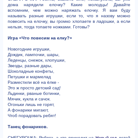
дома нарядили елочку? Какие молодцы! Давайте
вспомним, чем можно наряжать елочку. Я вам буду
называть разные игрушки, если то, что я назову можно
повесить на елочку, вы громко хлопаете в ладошки, а если
нельзя, тогда топаете ножками. Готовы?
Игра «Что повесим на елку?»
Новогодние игрушки,
Дождик, лампочки, шары,
Леденцы, снежок, хлопушки,
Звезды, разные дары,
Шоколадные конфеты,
Петушки и мармелад
Разместили всё на ёлке -
Это ж просто детский сад!
Льдинки, рваные ботинки,
Мячик, кукла и сачок.
Огоньки лишь не горят,
А фонарики мигают,
Чтоб порадовать ребят!
Танец фонариков.
СНЕГУРОЧКА: Ребята, а кто приходит на
Новый год
детей