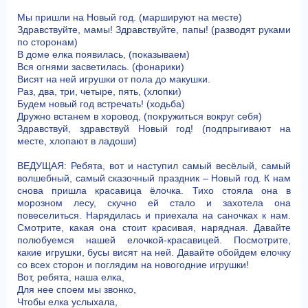
Мы пришли на Новый год. (маршируют на месте)
Здравствуйте, мамы! Здравствуйте, папы! (разводят руками
по сторонам)
В доме елка появилась, (показываем)
Вся огнями засветилась. (фонарики)
Висят на ней игрушки от пола до макушки.
Раз, два, три, четыре, пять, (хлопки)
Будем новый год встречать! (ходьба)
Дружно встанем в хоровод, (покружиться вокруг себя)
Здравствуй, здравствуй Новый год! (подпрыгивают на
месте, хлопают в ладоши)
ВЕДУЩАЯ: Ребята, вот и наступил самый весёлый, самый
волшебный, самый сказочный праздник – Новый год. К нам
снова пришла красавица ёлочка. Тихо стояла она в
морозном лесу, скучно ей стало и захотела она
повеселиться. Нарядилась и приехала на саночках к нам.
Смотрите, какая она стоит красивая, нарядная. Давайте
полюбуемся нашей елочкой-красавицей. Посмотрите,
какие игрушки, бусы висят на ней. Давайте обойдем елочку
со всех сторон и поглядим на новогодние игрушки!
Вот, ребята, наша елка,
Для нее споем мы звонко,
Чтобы елка услыхала,