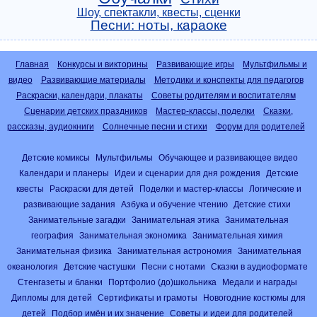
Шоу, спектакли, квесты, сценки
Песни: ноты, караоке
Главная
Конкурсы и викторины
Развивающие игры
Мультфильмы и
видео
Развивающие материалы
Методики и конспекты для педагогов
Раскраски, календари, плакаты
Советы родителям и воспитателям
Сценарии детских праздников
Мастер-классы, поделки
Сказки,
рассказы, аудиокниги
Солнечные песни и стихи
Форум для родителей
Детские комиксы
Мультфильмы
Обучающее и развивающее видео
Календари и планеры
Идеи и сценарии для дня рождения
Детские
квесты
Раскраски для детей
Поделки и мастер-классы
Логические и
развивающие задания
Азбука и обучение чтению
Детские стихи
Занимательные загадки
Занимательная этика
Занимательная
география
Занимательная экономика
Занимательная химия
Занимательная физика
Занимательная астрономия
Занимательная
океанология
Детские частушки
Песни с нотами
Сказки в аудиоформате
Стенгазеты и бланки
Портфолио (до)школьника
Медали и награды
Дипломы для детей
Сертификаты и грамоты
Новогодние костюмы для
детей
Подбор имён и их значение
Советы и идеи для родителей