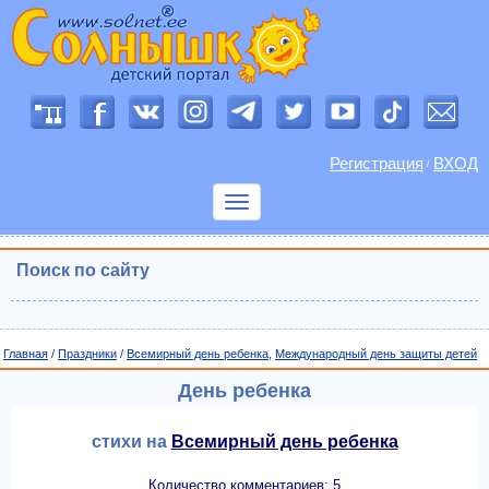
Регистрация
ВХОД
/
Показать
меню
Поиск по сайту
Главная
/
Праздники
/
Всемирный день ребенка
,
Международный день защиты детей
День ребенка
стихи на
Всемирный день ребенка
Количество комментариев: 5