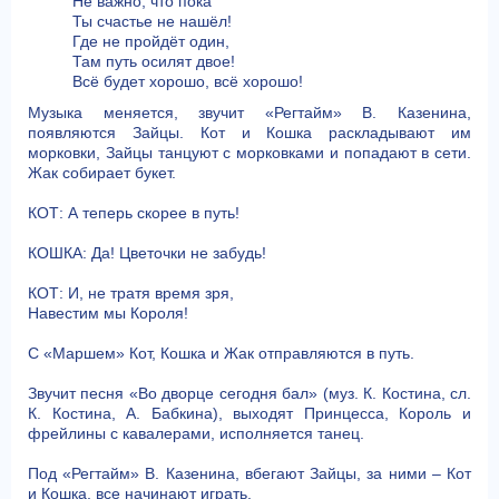
Не важно, что пока
Ты счастье не нашёл!
Где не пройдёт один,
Там путь осилят двое!
Всё будет хорошо, всё хорошо!
Музыка меняется, звучит «Регтайм» В. Казенина,
появляются Зайцы. Кот и Кошка раскладывают им
морковки, Зайцы танцуют с морковками и попадают в сети.
Жак собирает букет.
КОТ: А теперь скорее в путь!
КОШКА: Да! Цветочки не забудь!
КОТ: И, не тратя время зря,
Навестим мы Короля!
С «Маршем» Кот, Кошка и Жак отправляются в путь.
Звучит песня «Во дворце сегодня бал» (муз. К. Костина, сл.
К. Костина, А. Бабкина), выходят Принцесса, Король и
фрейлины с кавалерами, исполняется танец.
Под «Регтайм» В. Казенина, вбегают Зайцы, за ними – Кот
и Кошка, все начинают играть.