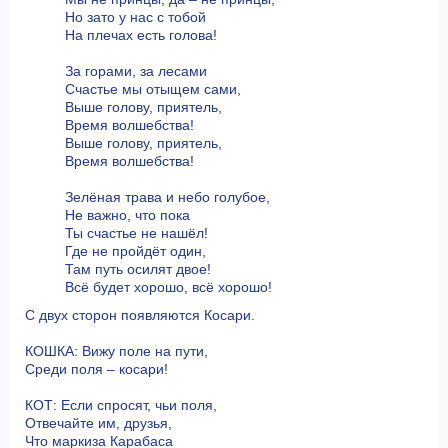
Но зато у нас с тобой
На плечах есть голова!
За горами, за лесами
Счастье мы отыщем сами,
Выше голову, приятель,
Время волшебства!
Выше голову, приятель,
Время волшебства!
Зелёная трава и небо голубое,
Не важно, что пока
Ты счастье не нашёл!
Где не пройдёт один,
Там путь осилят двое!
Всё будет хорошо, всё хорошо!
С двух сторон появляются Косари.
КОШКА: Вижу поле на пути,
Среди поля – косари!
КОТ: Если спросят, чьи поля,
Отвечайте им, друзья,
Что маркиза Карабаса