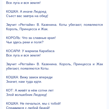
Все луга и вся земля!
КОШКА: А иначе Людоед
Съест вас завтра на обед!
Звучит «Регтайм» В. Казенина. Коты убегают, появляются
Король, Принцесса и Жак.
КОРОЛЬ: Что за славные края!
Чьи здесь реки и поля?
КОСАРИ: У маркиза Карабаса
Все луга и вся земля!
Звучит «Регтайм» В. Казенина. Король, Принцесса и Жак
убегают, появляются Коты.
КОШКА: Вижу замок впереди
Значит, нам туда идти.
КОТ: А живёт в нём сотни лет
Злой волшебник Людоед!
КОШКА: Не печалься, мы с тобой!
Справимся с любой бедой!