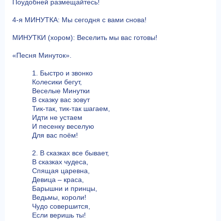
Поудобней размещайтесь!
4-я МИНУТКА: Мы сегодня с вами снова!
МИНУТКИ (хором): Веселить мы вас готовы!
«Песня Минуток».
1. Быстро и звонко
Колесики бегут,
Веселые Минутки
В сказку вас зовут
Тик-так, тик-так шагаем,
Идти не устаем
И песенку веселую
Для вас поём!
2. В сказках все бывает,
В сказках чудеса,
Спящая царевна,
Девица – краса,
Барышни и принцы,
Ведьмы, короли!
Чудо совершится,
Если веришь ты!