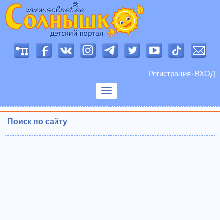
Регистрация
ВХОД
/
Показать
меню
Поиск по сайту