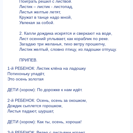
Поиграть решил с листвой.
Листик – листик - листопад,
Листья желтые летят,
Кружат в танце надо мной,
Увлекая за собой.
2. Капли дождика искрятся и сверкают на воде,
Лист осенний уплывает, как кораблик по реке.
Загадаю три желанья, тихо ветру прошепчу,
Листик желтый, словно птицу, из ладошки отпущу.
ПРИПЕВ.
1-й РЕБЕНОК: Листик клёна на ладошку
Потихоньку упадёт,
Это осень золотая
ДЕТИ (хором): По дорожке к нам идёт.
2-й РЕБЕНОК: Осень, осень за окошком,
Дождик сыплется горошком,
Листья падают, шуршат,
ДЕТИ (хором): Как ты, осень, хороша!
3-й РЕБЕНОК: Ветер с листьями играет