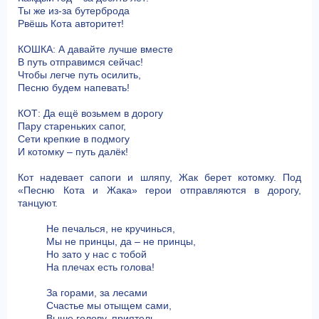
Ты же из-за бутерброда
Рвёшь Кота авторитет!
КОШКА: А давайте лучше вместе
В путь отправимся сейчас!
Чтобы легче путь осилить,
Песню будем напевать!
КОТ: Да ещё возьмем в дорогу
Пару стареньких сапог,
Сети крепкие в подмогу
И котомку – путь далёк!
Кот надевает сапоги и шляпу, Жак берет котомку. Под
«Песню Кота и Жака» герои отправляются в дорогу,
танцуют.
Не печалься, не кручинься,
Мы не принцы, да – не принцы,
Но зато у нас с тобой
На плечах есть голова!
За горами, за лесами
Счастье мы отыщем сами,
Выше голову, приятель,