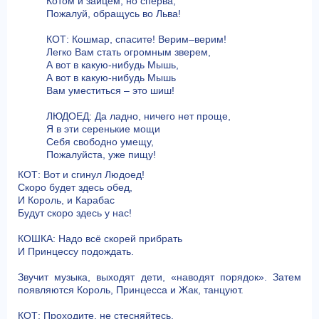
Котом и зайцем, но сперва,
Пожалуй, обращусь во Льва!
КОТ: Кошмар, спасите! Верим–верим!
Легко Вам стать огромным зверем,
А вот в какую-нибудь Мышь,
А вот в какую-нибудь Мышь
Вам уместиться – это шиш!
ЛЮДОЕД: Да ладно, ничего нет проще,
Я в эти серенькие мощи
Себя свободно умещу,
Пожалуйста, уже пищу!
КОТ: Вот и сгинул Людоед!
Скоро будет здесь обед,
И Король, и Карабас
Будут скоро здесь у нас!
КОШКА: Надо всё скорей прибрать
И Принцессу подождать.
Звучит музыка, выходят дети, «наводят порядок». Затем
появляются Король, Принцесса и Жак, танцуют.
КОТ: Проходите, не стесняйтесь,