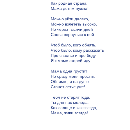
Как родная страна,
Мама детям нужна!
Можно уйти далеко,
Можно взлететь высоко,
Но через тысячи дней
Снова вернуться к ней.
Чтоб было, кого обнять,
Чтоб было, кому рассказать
Про счастье и про беду,
Я к маме скорей иду.
Мама одна грустит,
Но сразу меня простит,
Обнимет, и на душе
Станет легче уже!
Тебя не старят года,
Ты для нас молода.
Как солнце и как звезда,
Мама, живи всегда!