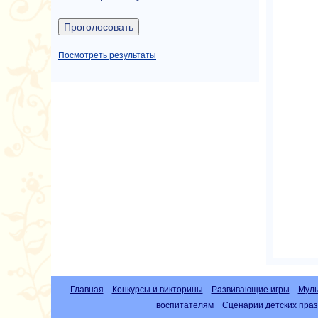
Посмотреть результаты
Главная
Конкурсы и викторины
Развивающие игры
Муль
воспитателям
Сценарии детских праз