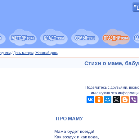
здники
/
День матери
,
Женский день
Стихи о маме, баб
Поделитесь с друзьями, возм
им с нужна эта информаци
ПРО МАМУ
Мама будет всегда!
Как воздух и как вода,