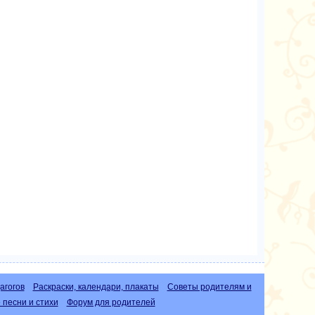
агогов
Раскраски, календари, плакаты
Советы родителям и
песни и стихи
Форум для родителей