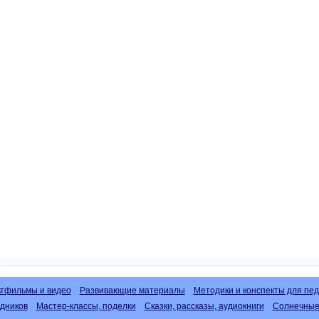
тфильмы и видео
Развивающие материалы
Методики и конспекты для пед
дников
Мастер-классы, поделки
Сказки, рассказы, аудиокниги
Солнечные 