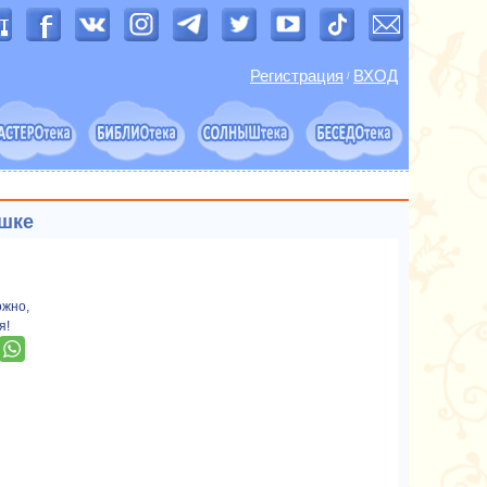
Регистрация
ВХОД
/
ушке
ожно,
я!