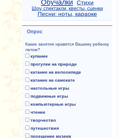
Обучалки
Стихи
Шоу, спектакли, квесты, сценки
Песни: ноты, караоке
Опрос
Какие занятия нравятся Вашему ребенку
летом?
купание
прогулки на природе
катание на велосипеде
катание на самокате
настольные игры
подвижные игры
компьютерные игры
чтение
творчество
путешествия
посещение музеев