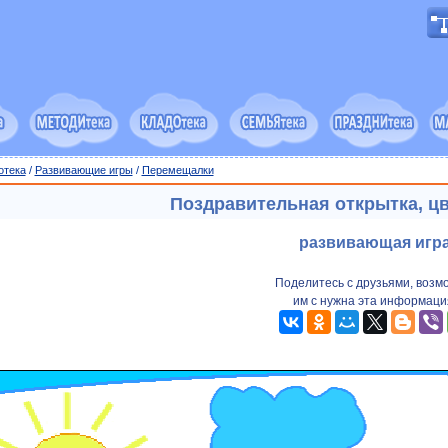
отека
/
Развивающие игры
/
Перемещалки
Поздравительная открытка, ц
развивающая игр
Поделитесь с друзьями, возм
им с нужна эта информаци