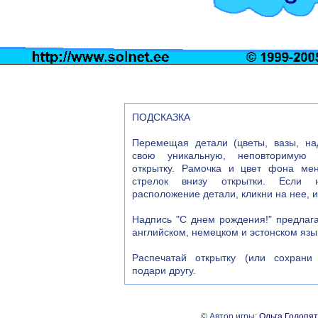
ПОДСКАЗКА
Перемещая детали (цветы, вазы, надп
свою уникальную, неповторимую п
открытку. Рамочка и цвет фона ме
стрелок внизу открытки. Если 
расположение детали, кликни на нее, и
Надпись "С днем рождения!" предлага
английском, немецком и эстонском язы
Распечатай открытку (или сохрани
подари другу.
© Автор игры:
Ольга Голопя