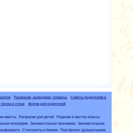
агогов
Раскраски, календари, плакаты
Советы родителям и
песни и стихи
Форум для родителей
ие квесты
Раскраски для детей
Поделки и мастер-классы
льная география
Занимательная экономика
Занимательная
удиоформате
Стенгазеты и бланки
Портфолио (до)школьника