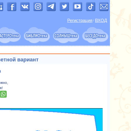
Регистрация
ВХОД
/
ветной вариант
а
ожно,
я!