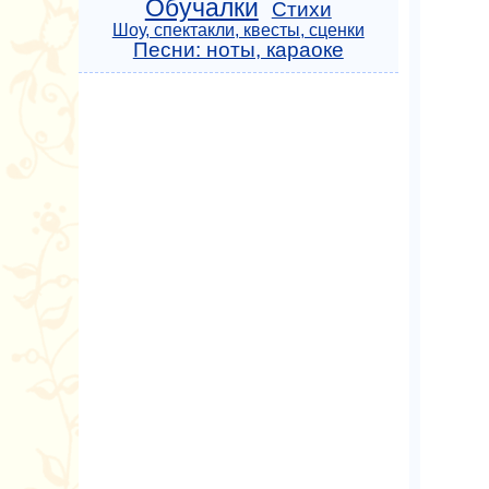
Обучалки
Стихи
Шоу, спектакли, квесты, сценки
Песни: ноты, караоке