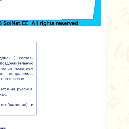
иси...), составь
оздравительную
няются нажатием
не понравилось
 она исчезнет.
ется на русском,
ках.
 изображение) и
това