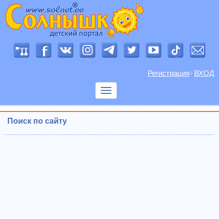
Регистрация
ВХОД
/
Показать
меню
Поиск по сайту