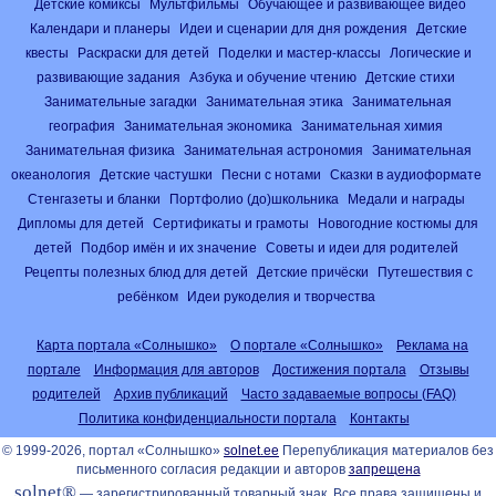
Детские комиксы
Мультфильмы
Обучающее и развивающее видео
Календари и планеры
Идеи и сценарии для дня рождения
Детские
квесты
Раскраски для детей
Поделки и мастер-классы
Логические и
развивающие задания
Азбука и обучение чтению
Детские стихи
Занимательные загадки
Занимательная этика
Занимательная
география
Занимательная экономика
Занимательная химия
Занимательная физика
Занимательная астрономия
Занимательная
океанология
Детские частушки
Песни с нотами
Сказки в аудиоформате
Стенгазеты и бланки
Портфолио (до)школьника
Медали и награды
Дипломы для детей
Сертификаты и грамоты
Новогодние костюмы для
детей
Подбор имён и их значение
Советы и идеи для родителей
Рецепты полезных блюд для детей
Детские причёски
Путешествия с
ребёнком
Идеи рукоделия и творчества
Карта портала «Солнышко»
О портале «Солнышко»
Реклама на
портале
Информация для авторов
Достижения портала
Отзывы
родителей
Архив публикаций
Часто задаваемые вопросы (FAQ)
Политика конфиденциальности портала
Контакты
© 1999-2026, портал «Солнышко»
solnet.ee
Перепубликация материалов без
письменного согласия редакции и авторов
запрещена
solnet®
— зарегистрированный товарный знак. Все права защищены и