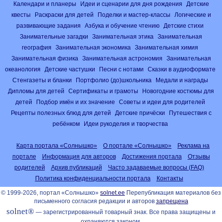
Календари и планеры
Идеи и сценарии для дня рождения
Детские
квесты
Раскраски для детей
Поделки и мастер-классы
Логические и
развивающие задания
Азбука и обучение чтению
Детские стихи
Занимательные загадки
Занимательная этика
Занимательная
география
Занимательная экономика
Занимательная химия
Занимательная физика
Занимательная астрономия
Занимательная
океанология
Детские частушки
Песни с нотами
Сказки в аудиоформате
Стенгазеты и бланки
Портфолио (до)школьника
Медали и награды
Дипломы для детей
Сертификаты и грамоты
Новогодние костюмы для
детей
Подбор имён и их значение
Советы и идеи для родителей
Рецепты полезных блюд для детей
Детские причёски
Путешествия с
ребёнком
Идеи рукоделия и творчества
Карта портала «Солнышко»
О портале «Солнышко»
Реклама на
портале
Информация для авторов
Достижения портала
Отзывы
родителей
Архив публикаций
Часто задаваемые вопросы (FAQ)
Политика конфиденциальности портала
Контакты
© 1999-2026, портал «Солнышко»
solnet.ee
Перепубликация материалов без
письменного согласия редакции и авторов
запрещена
solnet®
— зарегистрированный товарный знак. Все права защищены и
охраняются законом.