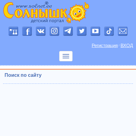
Регистрация
ВХОД
/
Показать
меню
Поиск по сайту