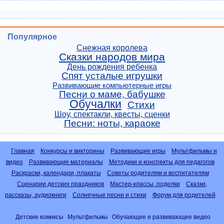
Популярное
Снежная королева
Сказки народов мира
День рождения ребенка
Спят усталые игрушки
Развивающие компьютерные игры
Песни о маме, бабушке
Обучалки
Стихи
Шоу, спектакли, квесты, сценки
Песни: ноты, караоке
Главная
Конкурсы и викторины
Развивающие игры
Мультфильмы и
видео
Развивающие материалы
Методики и конспекты для педагогов
Раскраски, календари, плакаты
Советы родителям и воспитателям
Сценарии детских праздников
Мастер-классы, поделки
Сказки,
рассказы, аудиокниги
Солнечные песни и стихи
Форум для родителей
Детские комиксы
Мультфильмы
Обучающее и развивающее видео