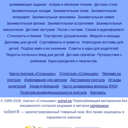
развивающие задания
Азбука и обучение чтению
Детские стихи
Занимательные загадки
Занимательная этика
Занимательная
география
Занимательная экономика
Занимательная химия
Занимательная физика
Занимательная астрономия
Занимательная
океанология
Детские частушки
Песни с нотами
Сказки в аудиоформате
Стенгазеты и бланки
Портфолио (до)школьника
Медали и награды
Дипломы для детей
Сертификаты и грамоты
Новогодние костюмы для
детей
Подбор имён и их значение
Советы и идеи для родителей
Рецепты полезных блюд для детей
Детские причёски
Путешествия с
ребёнком
Идеи рукоделия и творчества
Карта портала «Солнышко»
О портале «Солнышко»
Реклама на
портале
Информация для авторов
Достижения портала
Отзывы
родителей
Архив публикаций
Часто задаваемые вопросы (FAQ)
Политика конфиденциальности портала
Контакты
© 1999-2026, портал «Солнышко»
solnet.ee
Перепубликация материалов без
письменного согласия редакции и авторов
запрещена
solnet®
— зарегистрированный товарный знак. Все права защищены и
охраняются законом.