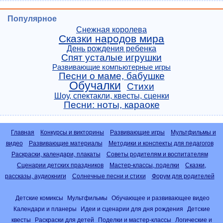
Популярное
Снежная королева
Сказки народов мира
День рождения ребенка
Спят усталые игрушки
Развивающие компьютерные игры
Песни о маме, бабушке
Обучалки
Стихи
Шоу, спектакли, квесты, сценки
Песни: ноты, караоке
Главная
Конкурсы и викторины
Развивающие игры
Мультфильмы и
видео
Развивающие материалы
Методики и конспекты для педагогов
Раскраски, календари, плакаты
Советы родителям и воспитателям
Сценарии детских праздников
Мастер-классы, поделки
Сказки,
рассказы, аудиокниги
Солнечные песни и стихи
Форум для родителей
Детские комиксы
Мультфильмы
Обучающее и развивающее видео
Календари и планеры
Идеи и сценарии для дня рождения
Детские
квесты
Раскраски для детей
Поделки и мастер-классы
Логические и