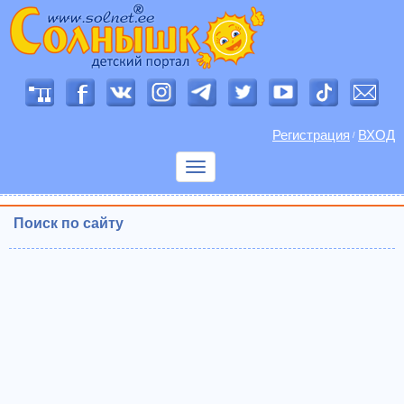
Регистрация
ВХОД
/
Показать
меню
Поиск по сайту