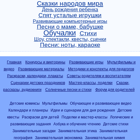
Сказки народов мира
День рождения ребенка
Спят усталые игрушки
Развивающие компьютерные игры
Песни о маме, бабушке
Обучалки
Стихи
Шоу, спектакли, квесты, сценки
Песни: ноты, караоке
Главная
Конкурсы и викторины
Развивающие игры
Мультфильмы и
видео
Развивающие материалы
Методики и конспекты для педагогов
Раскраски, календари, плакаты
Советы родителям и воспитателям
Сценарии детских праздников
Мастер-классы, поделки
Сказки,
рассказы, аудиокниги
Солнечные песни и стихи
Форум для родителей
Детские комиксы
Мультфильмы
Обучающее и развивающее видео
Календари и планеры
Идеи и сценарии для дня рождения
Детские
квесты
Раскраски для детей
Поделки и мастер-классы
Логические и
развивающие задания
Азбука и обучение чтению
Детские стихи
Занимательные загадки
Занимательная этика
Занимательная
география
Занимательная экономика
Занимательная химия