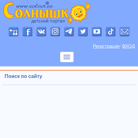
Регистрация
ВХОД
/
Показать
меню
Поиск по сайту