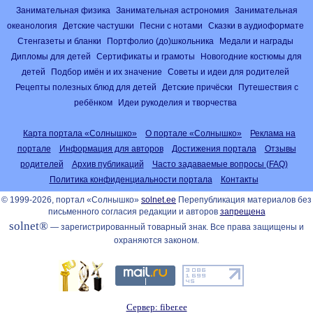
Занимательная физика
Занимательная астрономия
Занимательная
океанология
Детские частушки
Песни с нотами
Сказки в аудиоформате
Стенгазеты и бланки
Портфолио (до)школьника
Медали и награды
Дипломы для детей
Сертификаты и грамоты
Новогодние костюмы для
детей
Подбор имён и их значение
Советы и идеи для родителей
Рецепты полезных блюд для детей
Детские причёски
Путешествия с
ребёнком
Идеи рукоделия и творчества
Карта портала «Солнышко»
О портале «Солнышко»
Реклама на
портале
Информация для авторов
Достижения портала
Отзывы
родителей
Архив публикаций
Часто задаваемые вопросы (FAQ)
Политика конфиденциальности портала
Контакты
© 1999-2026, портал «Солнышко»
solnet.ee
Перепубликация материалов без
письменного согласия редакции и авторов
запрещена
solnet®
— зарегистрированный товарный знак. Все права защищены и
охраняются законом.
Сервер: fiber.ee