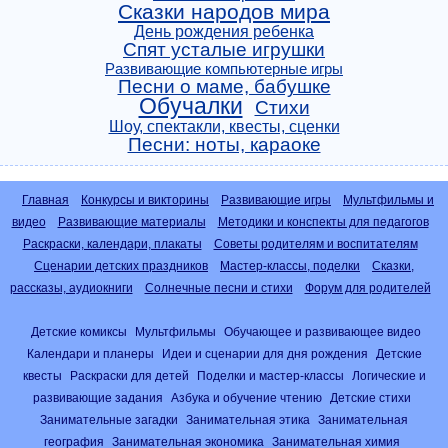
Сказки народов мира
День рождения ребенка
Спят усталые игрушки
Развивающие компьютерные игры
Песни о маме, бабушке
Обучалки
Стихи
Шоу, спектакли, квесты, сценки
Песни: ноты, караоке
Главная
Конкурсы и викторины
Развивающие игры
Мультфильмы и
видео
Развивающие материалы
Методики и конспекты для педагогов
Раскраски, календари, плакаты
Советы родителям и воспитателям
Сценарии детских праздников
Мастер-классы, поделки
Сказки,
рассказы, аудиокниги
Солнечные песни и стихи
Форум для родителей
Детские комиксы
Мультфильмы
Обучающее и развивающее видео
Календари и планеры
Идеи и сценарии для дня рождения
Детские
квесты
Раскраски для детей
Поделки и мастер-классы
Логические и
развивающие задания
Азбука и обучение чтению
Детские стихи
Занимательные загадки
Занимательная этика
Занимательная
география
Занимательная экономика
Занимательная химия