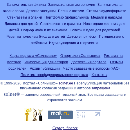
Занимательная физика
Занимательная астрономия
Занимательная
океанология
Детские частушки
Песни с нотами
Сказки в аудиоформате
Стенгазеты и бланки
Портфолио (до)школьника
Медали и награды
Дипломы для детей
Сертификаты и грамоты
Новогодние костюмы для
детей
Подбор имён и их значение
Советы и идеи для родителей
Рецепты полезных блюд для детей
Детские причёски
Путешествия с
ребёнком
Идеи рукоделия и творчества
Карта портала «Солнышко»
О портале «Солнышко»
Реклама на
портале
Информация для авторов
Достижения портала
Отзывы
родителей
Архив публикаций
Часто задаваемые вопросы (FAQ)
Политика конфиденциальности портала
Контакты
© 1999-2026, портал «Солнышко»
solnet.ee
Перепубликация материалов без
письменного согласия редакции и авторов
запрещена
solnet®
— зарегистрированный товарный знак. Все права защищены и
охраняются законом.
Сервер: fiber.ee