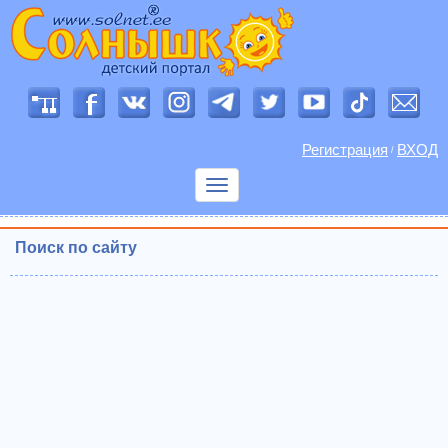
Регистрация
ВХОД
/
Показать
меню
Поиск по сайту