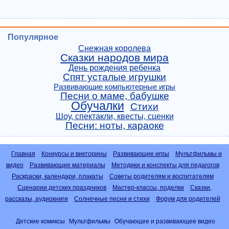
Популярное
Снежная королева
Сказки народов мира
День рождения ребенка
Спят усталые игрушки
Развивающие компьютерные игры
Песни о маме, бабушке
Обучалки
Стихи
Шоу, спектакли, квесты, сценки
Песни: ноты, караоке
Главная
Конкурсы и викторины
Развивающие игры
Мультфильмы и
видео
Развивающие материалы
Методики и конспекты для педагогов
Раскраски, календари, плакаты
Советы родителям и воспитателям
Сценарии детских праздников
Мастер-классы, поделки
Сказки,
рассказы, аудиокниги
Солнечные песни и стихи
Форум для родителей
Детские комиксы
Мультфильмы
Обучающее и развивающее видео