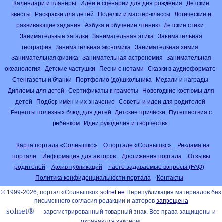
Календари и планеры
Идеи и сценарии для дня рождения
Детские
квесты
Раскраски для детей
Поделки и мастер-классы
Логические и
развивающие задания
Азбука и обучение чтению
Детские стихи
Занимательные загадки
Занимательная этика
Занимательная
география
Занимательная экономика
Занимательная химия
Занимательная физика
Занимательная астрономия
Занимательная
океанология
Детские частушки
Песни с нотами
Сказки в аудиоформате
Стенгазеты и бланки
Портфолио (до)школьника
Медали и награды
Дипломы для детей
Сертификаты и грамоты
Новогодние костюмы для
детей
Подбор имён и их значение
Советы и идеи для родителей
Рецепты полезных блюд для детей
Детские причёски
Путешествия с
ребёнком
Идеи рукоделия и творчества
Карта портала «Солнышко»
О портале «Солнышко»
Реклама на
портале
Информация для авторов
Достижения портала
Отзывы
родителей
Архив публикаций
Часто задаваемые вопросы (FAQ)
Политика конфиденциальности портала
Контакты
© 1999-2026, портал «Солнышко»
solnet.ee
Перепубликация материалов без
письменного согласия редакции и авторов
запрещена
solnet®
— зарегистрированный товарный знак. Все права защищены и
охраняются законом.