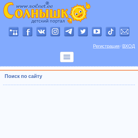
Регистрация
ВХОД
/
Показать
меню
Поиск по сайту