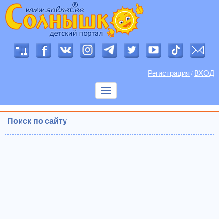
Регистрация
ВХОД
/
Показать
меню
Поиск по сайту