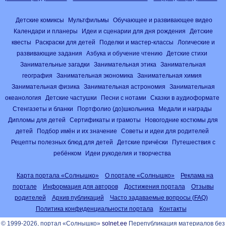
Детские комиксы
Мультфильмы
Обучающее и развивающее видео
Календари и планеры
Идеи и сценарии для дня рождения
Детские
квесты
Раскраски для детей
Поделки и мастер-классы
Логические и
развивающие задания
Азбука и обучение чтению
Детские стихи
Занимательные загадки
Занимательная этика
Занимательная
география
Занимательная экономика
Занимательная химия
Занимательная физика
Занимательная астрономия
Занимательная
океанология
Детские частушки
Песни с нотами
Сказки в аудиоформате
Стенгазеты и бланки
Портфолио (до)школьника
Медали и награды
Дипломы для детей
Сертификаты и грамоты
Новогодние костюмы для
детей
Подбор имён и их значение
Советы и идеи для родителей
Рецепты полезных блюд для детей
Детские причёски
Путешествия с
ребёнком
Идеи рукоделия и творчества
Карта портала «Солнышко»
О портале «Солнышко»
Реклама на
портале
Информация для авторов
Достижения портала
Отзывы
родителей
Архив публикаций
Часто задаваемые вопросы (FAQ)
Политика конфиденциальности портала
Контакты
© 1999-2026, портал «Солнышко»
solnet.ee
Перепубликация материалов без