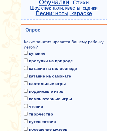
Обучалки
Стихи
Шоу, спектакли, квесты, сценки
Песни: ноты, караоке
Опрос
Какие занятия нравятся Вашему ребенку
летом?
купание
прогулки на природе
катание на велосипеде
катание на самокате
настольные игры
подвижные игры
компьютерные игры
чтение
творчество
путешествия
посещение музеев