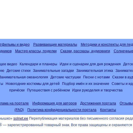
тфильмы и видео
Развивающие материалы
Методики и конспекты для пед
дников
Мастер-классы, поделки
Сказки, рассказы, аудиокниги
Солнечные 
щее видео
Календари и планеры
Идеи и сценарии для дня рождения
Детск
нию
Детские стихи
Занимательные загадки
Занимательная этика
Занимате
Занимательная океанология
Детские частушки
Песни с нотами
Сказки в а
ты
Новогодние костюмы для детей
Подбор имён и их значение
Советы и ид
причёски
Путешествия с ребёнком
Идеи рукоделия и творчества
клама на портале
Информация для авторов
Достижения портала
Отзывы
(FAQ)
Политика конфиденциальности портала
Контакты
лнышко»
solnet.ee
Перепубликация материалов без письменного согласия ред
®
— зарегистрированный товарный знак. Все права защищены и охраняются 