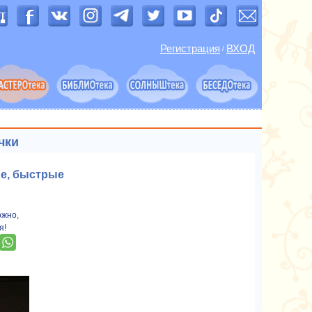
Регистрация
ВХОД
/
чки
ые, быстрые
ожно,
я!