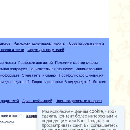
агогов
Раскраски, календари, плакаты
Советы родителям и
песни и стихи
Форум для родителей
ие квесты
Раскраски для детей
Поделки и мастер-классы
льная география
Занимательная экономика
Занимательная
удиоформате
Стенгазеты и бланки
Портфолио (до)школьника
еи для родителей
Рецепты полезных блюд для детей
Детские
 родителей
Архив публикаций
Часто задаваемые вопросы
Мы используем файлы cookie, чтобы
сделать контент более интересным и
акции и авторов
запрещена
подходящим для Вас. Продолжая
законом.
просматривать сайт, Вы соглашаетесь
с нашими условиями использования