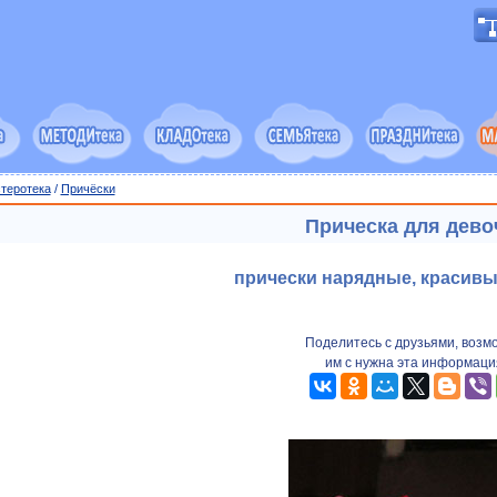
теротека
/
Причёски
Прическа для дево
прически нарядные, красив
Поделитесь с друзьями, возм
им с нужна эта информаци