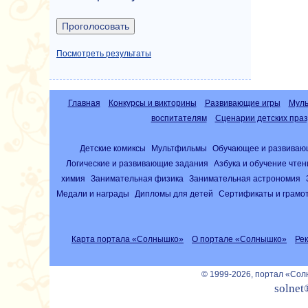
Посмотреть результаты
Главная
Конкурсы и викторины
Развивающие игры
Муль
воспитателям
Сценарии детских праз
Детские комиксы
Мультфильмы
Обучающее и развиваю
Логические и развивающие задания
Азбука и обучение чте
химия
Занимательная физика
Занимательная астрономия
Медали и награды
Дипломы для детей
Сертификаты и грамо
Карта портала «Солнышко»
О портале «Солнышко»
Ре
© 1999-2026, портал «Со
solnet