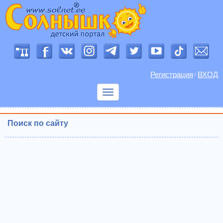
Регистрация
ВХОД
/
Показать
меню
Поиск по сайту