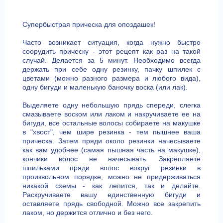
Супербыстрая прическа для опоздашек!
Часто возникает ситуация, когда нужно быстро
соорудить прическу - этот рецепт как раз на такой
случай. Делается за 5 минут. Необходимо всегда
держать при себе одну резинку, пачку шпилек с
цветами (можно разного размера и любого вида),
одну бигуди и маленькую баночку воска (или лак).
Выделяете одну небольшую прядь спереди, слегка
смазываете воском или лаком и накручиваете ее на
бигуди, все остальные волосы собираете на макушке
в "хвост", чем шире резинка - тем пышнее ваша
прическа. Затем пряди около резинки начесываете
как вам удобнее (самая пышная часть на макушке),
кончики волос не начесывать. Закрепляете
шпильками пряди волос вокруг резинки в
произвольном порядке, можно не придерживаться
никакой схемы - как лепится, так и делайте.
Раскручиваете вашу единственную бигуди и
оставляете прядь свободной. Можно все закрепить
лаком, но держится отлично и без него.