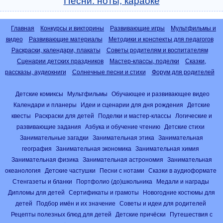
Песни: ноты, караоке
Главная
Конкурсы и викторины
Развивающие игры
Мультфильмы и
видео
Развивающие материалы
Методики и конспекты для педагогов
Раскраски, календари, плакаты
Советы родителям и воспитателям
Сценарии детских праздников
Мастер-классы, поделки
Сказки,
рассказы, аудиокниги
Солнечные песни и стихи
Форум для родителей
Детские комиксы
Мультфильмы
Обучающее и развивающее видео
Календари и планеры
Идеи и сценарии для дня рождения
Детские
квесты
Раскраски для детей
Поделки и мастер-классы
Логические и
развивающие задания
Азбука и обучение чтению
Детские стихи
Занимательные загадки
Занимательная этика
Занимательная
география
Занимательная экономика
Занимательная химия
Занимательная физика
Занимательная астрономия
Занимательная
океанология
Детские частушки
Песни с нотами
Сказки в аудиоформате
Стенгазеты и бланки
Портфолио (до)школьника
Медали и награды
Дипломы для детей
Сертификаты и грамоты
Новогодние костюмы для
детей
Подбор имён и их значение
Советы и идеи для родителей
Рецепты полезных блюд для детей
Детские причёски
Путешествия с