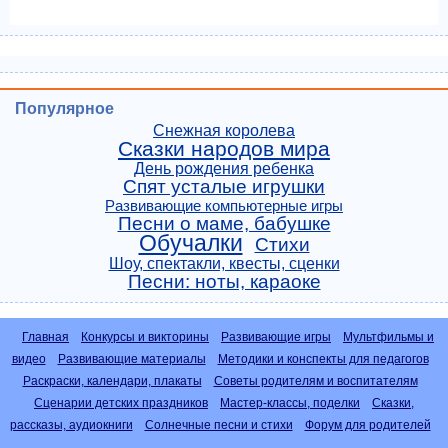
Популярное
Снежная королева
Сказки народов мира
День рождения ребенка
Спят усталые игрушки
Развивающие компьютерные игры
Песни о маме, бабушке
Обучалки
Стихи
Шоу, спектакли, квесты, сценки
Песни: ноты, караоке
Главная
Конкурсы и викторины
Развивающие игры
Мультфильмы и
видео
Развивающие материалы
Методики и конспекты для педагогов
Раскраски, календари, плакаты
Советы родителям и воспитателям
Сценарии детских праздников
Мастер-классы, поделки
Сказки,
рассказы, аудиокниги
Солнечные песни и стихи
Форум для родителей