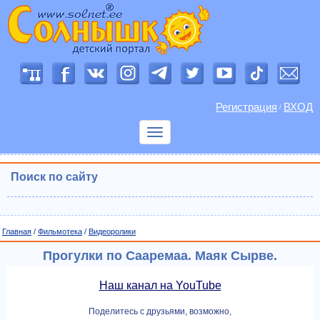
Регистрация
ВХОД
/
Показать
меню
Поиск по сайту
Главная
/
Фильмотека
/
Видеоролики
Прогулки по Сааремаа. Маяк Сырве.
Наш канал на YouTube
Поделитесь с друзьями, возможно,