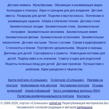
Детские комиксы
Мультфильмы
Обучающее и развивающее видео
Календари и планеры
Идеи и сценарии для дня рождения
Детские
квесты
Раскраски для детей
Поделки и мастер-классы
Логические и
развивающие задания
Азбука и обучение чтению
Детские стихи
Занимательные загадки
Занимательная этика
Занимательная
география
Занимательная экономика
Занимательная химия
Занимательная физика
Занимательная астрономия
Занимательная
океанология
Детские частушки
Песни с нотами
Сказки в аудиоформате
Стенгазеты и бланки
Портфолио (до)школьника
Медали и награды
Дипломы для детей
Сертификаты и грамоты
Новогодние костюмы для
детей
Подбор имён и их значение
Советы и идеи для родителей
Рецепты полезных блюд для детей
Детские причёски
Путешествия с
ребёнком
Идеи рукоделия и творчества
Карта портала «Солнышко»
О портале «Солнышко»
Реклама на
портале
Информация для авторов
Достижения портала
Отзывы
родителей
Архив публикаций
Часто задаваемые вопросы (FAQ)
Политика конфиденциальности портала
Контакты
© 1999-2026, портал «Солнышко»
solnet.ee
Перепубликация материалов без
письменного согласия редакции и авторов
запрещена