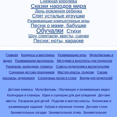
Снежная королева
Сказки народов мира
День рождения ребенка
Спят усталые игрушки
Развивающие компьютерные игры
Песни о маме, бабушке
Обучалки
Стихи
Шоу, спектакли, квесты, сценки
Песни: ноты, караоке
Главная
Конкурсы и викторины
Развивающие игры
Мультфильмы и
видео
Развивающие материалы
Методики и конспекты для педагогов
Раскраски, календари, плакаты
Советы родителям и воспитателям
Сценарии детских праздников
Мастер-классы, поделки
Сказки,
рассказы, аудиокниги
Солнечные песни и стихи
Форум для родителей
Детские комиксы
Мультфильмы
Обучающее и развивающее видео
Календари и планеры
Идеи и сценарии для дня рождения
Детские
квесты
Раскраски для детей
Поделки и мастер-классы
Логические и
развивающие задания
Азбука и обучение чтению
Детские стихи
Занимательные загадки
Занимательная этика
Занимательная