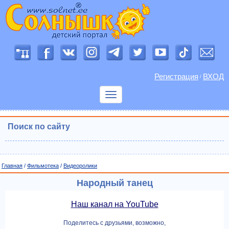
Регистрация
ВХОД
/
Показать
меню
Поиск по сайту
Главная
/
Фильмотека
/
Видеоролики
Народный танец
Наш канал на YouTube
Поделитесь с друзьями, возможно,