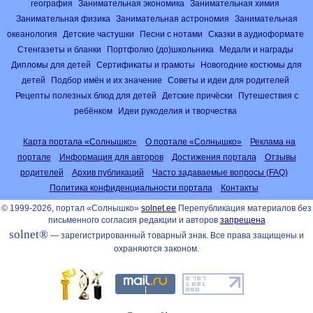
география
Занимательная экономика
Занимательная химия
Занимательная физика
Занимательная астрономия
Занимательная
океанология
Детские частушки
Песни с нотами
Сказки в аудиоформате
Стенгазеты и бланки
Портфолио (до)школьника
Медали и награды
Дипломы для детей
Сертификаты и грамоты
Новогодние костюмы для
детей
Подбор имён и их значение
Советы и идеи для родителей
Рецепты полезных блюд для детей
Детские причёски
Путешествия с
ребёнком
Идеи рукоделия и творчества
Карта портала «Солнышко»
О портале «Солнышко»
Реклама на
портале
Информация для авторов
Достижения портала
Отзывы
родителей
Архив публикаций
Часто задаваемые вопросы (FAQ)
Политика конфиденциальности портала
Контакты
© 1999-2026, портал «Солнышко»
solnet.ee
Перепубликация материалов без
письменного согласия редакции и авторов
запрещена
solnet®
— зарегистрированный товарный знак. Все права защищены и
охраняются законом.