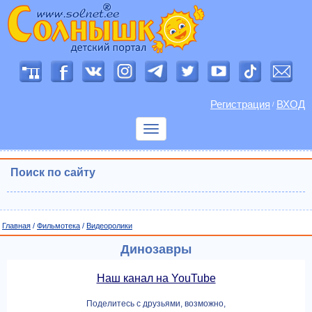
Регистрация
ВХОД
/
Показать
меню
Поиск по сайту
Главная
/
Фильмотека
/
Видеоролики
Динозавры
Наш канал на YouTube
Поделитесь с друзьями, возможно,