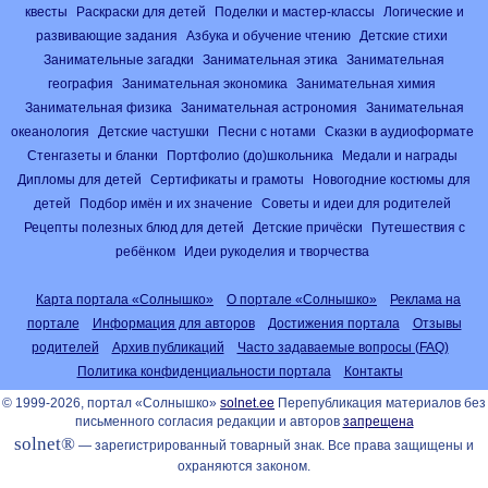
квесты
Раскраски для детей
Поделки и мастер-классы
Логические и
развивающие задания
Азбука и обучение чтению
Детские стихи
Занимательные загадки
Занимательная этика
Занимательная
география
Занимательная экономика
Занимательная химия
Занимательная физика
Занимательная астрономия
Занимательная
океанология
Детские частушки
Песни с нотами
Сказки в аудиоформате
Стенгазеты и бланки
Портфолио (до)школьника
Медали и награды
Дипломы для детей
Сертификаты и грамоты
Новогодние костюмы для
детей
Подбор имён и их значение
Советы и идеи для родителей
Рецепты полезных блюд для детей
Детские причёски
Путешествия с
ребёнком
Идеи рукоделия и творчества
Карта портала «Солнышко»
О портале «Солнышко»
Реклама на
портале
Информация для авторов
Достижения портала
Отзывы
родителей
Архив публикаций
Часто задаваемые вопросы (FAQ)
Политика конфиденциальности портала
Контакты
© 1999-2026, портал «Солнышко»
solnet.ee
Перепубликация материалов без
письменного согласия редакции и авторов
запрещена
solnet®
— зарегистрированный товарный знак. Все права защищены и
охраняются законом.