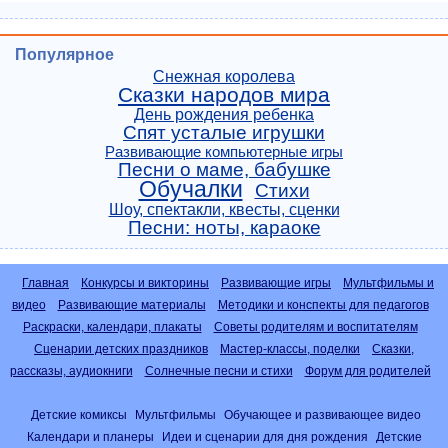
Популярное
Снежная королева
Сказки народов мира
День рождения ребенка
Спят усталые игрушки
Развивающие компьютерные игры
Песни о маме, бабушке
Обучалки
Стихи
Шоу, спектакли, квесты, сценки
Песни: ноты, караоке
Главная
Конкурсы и викторины
Развивающие игры
Мультфильмы и
видео
Развивающие материалы
Методики и конспекты для педагогов
Раскраски, календари, плакаты
Советы родителям и воспитателям
Сценарии детских праздников
Мастер-классы, поделки
Сказки,
рассказы, аудиокниги
Солнечные песни и стихи
Форум для родителей
Детские комиксы
Мультфильмы
Обучающее и развивающее видео
Календари и планеры
Идеи и сценарии для дня рождения
Детские