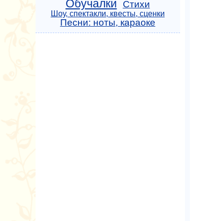
Обучалки
Стихи
Шоу, спектакли, квесты, сценки
Песни: ноты, караоке