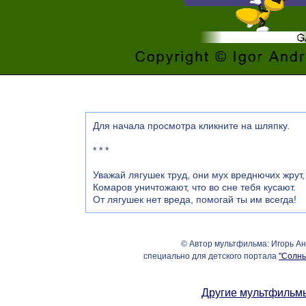
Для начала просмотра кликните на шляпку.
* * *
Уважай лягушек труд, они мух вреднючих жрут,
Комаров уничтожают, что во сне тебя кусают.
От лягушек нет вреда, помогай ты им всегда!
© Автор мультфильма: Игорь Ан
специально для детского портала
"Солны
Другие мультфильм