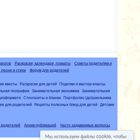
агогов
Раскраски, календари, плакаты
Советы родителям и
песни и стихи
Форум для родителей
ие квесты
Раскраски для детей
Поделки и мастер-классы
льная география
Занимательная экономика
Занимательная
удиоформате
Стенгазеты и бланки
Портфолио (до)школьника
еи для родителей
Рецепты полезных блюд для детей
Детские
 родителей
Архив публикаций
Часто задаваемые вопросы
Мы используем файлы cookie, чтобы