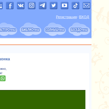
Регистрация
ВХОД
/
шонка
ожно,
я!