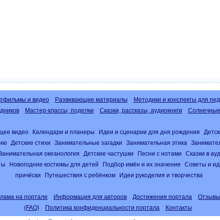
тфильмы и видео
Развивающие материалы
Методики и конспекты для пед
дников
Мастер-классы, поделки
Сказки, рассказы, аудиокниги
Солнечные 
щее видео
Календари и планеры
Идеи и сценарии для дня рождения
Детск
нию
Детские стихи
Занимательные загадки
Занимательная этика
Занимате
Занимательная океанология
Детские частушки
Песни с нотами
Сказки в а
ты
Новогодние костюмы для детей
Подбор имён и их значение
Советы и ид
причёски
Путешествия с ребёнком
Идеи рукоделия и творчества
клама на портале
Информация для авторов
Достижения портала
Отзывы
(FAQ)
Политика конфиденциальности портала
Контакты