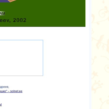
дреев,
шко" – solnet.ee
ы