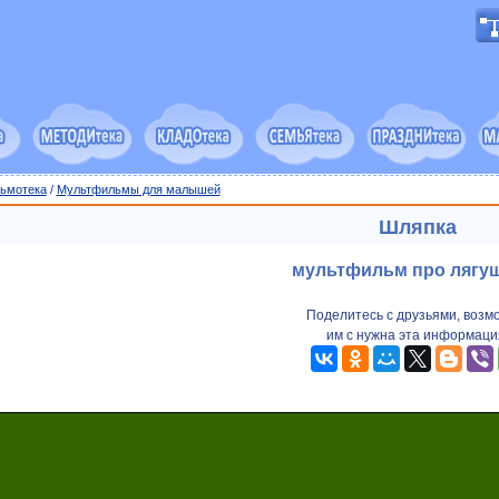
ьмотека
/
Мультфильмы для малышей
Шляпка
мультфильм про лягу
Поделитесь с друзьями, возм
им с нужна эта информаци