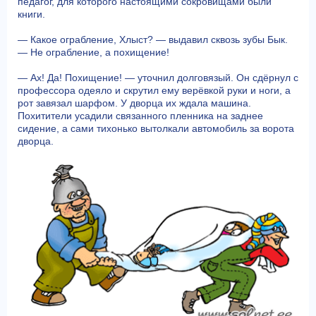
педагог, для которого настоящими сокровищами были
книги.
— Какое ограбление, Хлыст? — выдавил сквозь зубы Бык.
— Не ограбление, а похищение!
— Ах! Да! Похищение! — уточнил долговязый. Он сдёрнул с
профессора одеяло и скрутил ему верёвкой руки и ноги, а
рот завязал шарфом. У дворца их ждала машина.
Похитители усадили связанного пленника на заднее
сидение, а сами тихонько вытолкали автомобиль за ворота
дворца.