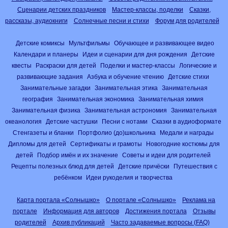
Сценарии детских праздников
Мастер-классы, поделки
Сказки,
рассказы, аудиокниги
Солнечные песни и стихи
Форум для родителей
Детские комиксы
Мультфильмы
Обучающее и развивающее видео
Календари и планеры
Идеи и сценарии для дня рождения
Детские
квесты
Раскраски для детей
Поделки и мастер-классы
Логические и
развивающие задания
Азбука и обучение чтению
Детские стихи
Занимательные загадки
Занимательная этика
Занимательная
география
Занимательная экономика
Занимательная химия
Занимательная физика
Занимательная астрономия
Занимательная
океанология
Детские частушки
Песни с нотами
Сказки в аудиоформате
Стенгазеты и бланки
Портфолио (до)школьника
Медали и награды
Дипломы для детей
Сертификаты и грамоты
Новогодние костюмы для
детей
Подбор имён и их значение
Советы и идеи для родителей
Рецепты полезных блюд для детей
Детские причёски
Путешествия с
ребёнком
Идеи рукоделия и творчества
Карта портала «Солнышко»
О портале «Солнышко»
Реклама на
портале
Информация для авторов
Достижения портала
Отзывы
родителей
Архив публикаций
Часто задаваемые вопросы (FAQ)