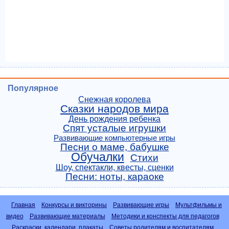
Популярное
Снежная королева
Сказки народов мира
День рождения ребенка
Спят усталые игрушки
Развивающие компьютерные игры
Песни о маме, бабушке
Обучалки
Стихи
Шоу, спектакли, квесты, сценки
Песни: ноты, караоке
Главная
Конкурсы и викторины
Развивающие игры
Мультфильмы и
видео
Развивающие материалы
Методики и конспекты для педагогов
Раскраски, календари, плакаты
Советы родителям и воспитателям