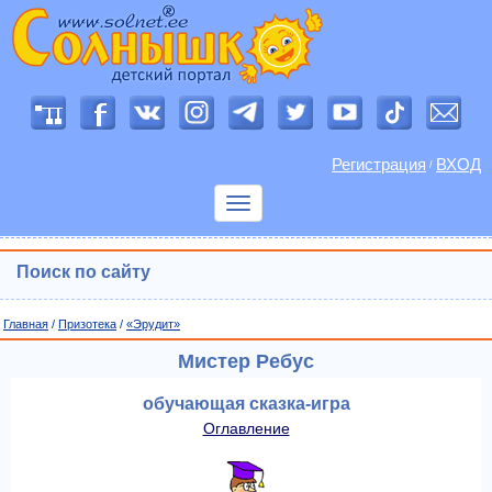
Регистрация
ВХОД
/
Показать
меню
Поиск по сайту
Главная
/
Призотека
/
«Эрудит»
Мистер Ребус
обучающая сказка-игра
Оглавление