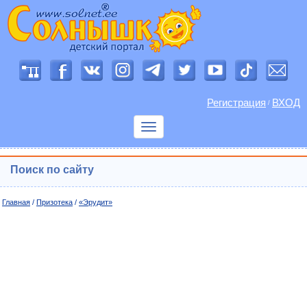
Регистрация
ВХОД
/
Показать
меню
Поиск по сайту
Главная
/
Призотека
/
«Эрудит»