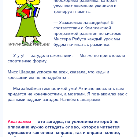
необходима разминка, которая
улучшает внимание учеников и
тренирует память.
— Уважаемые лавандийцы! В
соответствии с Комплексной
программой развития по системе
Мистера Ребуса каждый урок мы
будем начинать с разминки.
— У-у-у! — загудели школьники. — Мы же не приготовили
спортивную форму.
Мисс Шарада успокоила всех, сказала, что кеды и
кроссовки им не понадобятся:
— Мы займёмся гимнастикой ума! Активно шевелить вам
придётся не конечностями, а мозгами. Я познакомлю вас с
разными видами загадок. Начнём с анаграмм.
Анаграмма
— это загадка, по условиям которой по
описанию нужно отгадать слово, которое читается
одинаково как слева направо, так и справа налево,