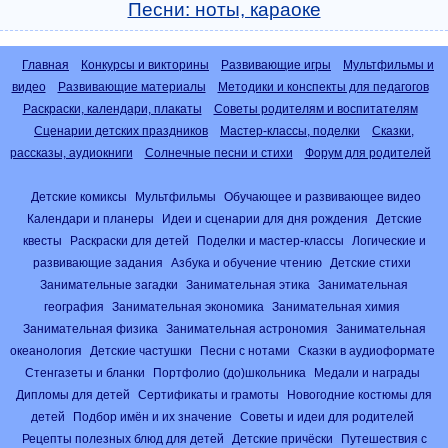
Песни: ноты, караоке
Главная
Конкурсы и викторины
Развивающие игры
Мультфильмы и
видео
Развивающие материалы
Методики и конспекты для педагогов
Раскраски, календари, плакаты
Советы родителям и воспитателям
Сценарии детских праздников
Мастер-классы, поделки
Сказки,
рассказы, аудиокниги
Солнечные песни и стихи
Форум для родителей
Детские комиксы
Мультфильмы
Обучающее и развивающее видео
Календари и планеры
Идеи и сценарии для дня рождения
Детские
квесты
Раскраски для детей
Поделки и мастер-классы
Логические и
развивающие задания
Азбука и обучение чтению
Детские стихи
Занимательные загадки
Занимательная этика
Занимательная
география
Занимательная экономика
Занимательная химия
Занимательная физика
Занимательная астрономия
Занимательная
океанология
Детские частушки
Песни с нотами
Сказки в аудиоформате
Стенгазеты и бланки
Портфолио (до)школьника
Медали и награды
Дипломы для детей
Сертификаты и грамоты
Новогодние костюмы для
детей
Подбор имён и их значение
Советы и идеи для родителей
Рецепты полезных блюд для детей
Детские причёски
Путешествия с